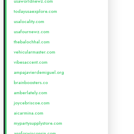
usaworldnewz.com
todayusaexplore.com
usalocality.com
usafournewz.com
thebalochhal.com
vehicularmaster.com
vibesaccent.com
ampajavierdemiguel.org
brainboosters.co
amberlately.com
joycebriscoe.com
aicarmina.com
mypartysupplystore.com
annforwisconsin.com