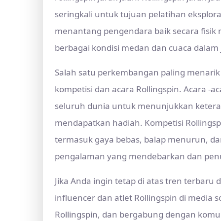
seringkali untuk tujuan pelatihan eksplora
menantang pengendara baik secara fisik
berbagai kondisi medan dan cuaca dalam
Salah satu perkembangan paling menarik 
kompetisi dan acara Rollingspin. Acara -a
seluruh dunia untuk menunjukkan ketera
mendapatkan hadiah. Kompetisi Rollingspi
termasuk gaya bebas, balap menurun, dan
pengalaman yang mendebarkan dan penuh
Jika Anda ingin tetap di atas tren terbaru 
influencer dan atlet Rollingspin di media 
Rollingspin, dan bergabung dengan komuni