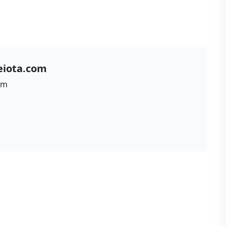
iota.com
om