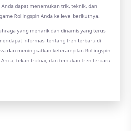
 Anda dapat menemukan trik, teknik, dan
me Rollingspin Anda ke level berikutnya.
lahraga yang menarik dan dinamis yang terus
ndapat informasi tentang tren terbaru di
urva dan meningkatkan keterampilan Rollingspin
 Anda, tekan trotoar, dan temukan tren terbaru