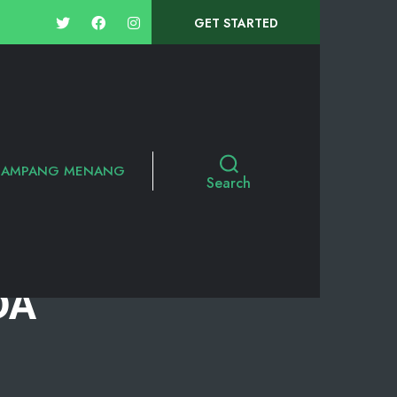
GET STARTED
GAMPANG MENANG
Search
LLINGSPIN:
DA