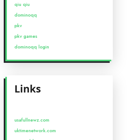
qiu qiu
dominoqq
pkv
pkv games
dominoqq login
Links
usafullnewz.com
uktimenetwork.com