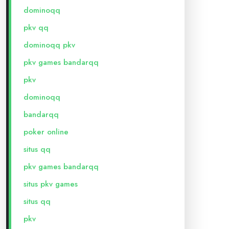
dominoqq
pkv qq
dominoqq pkv
pkv games bandarqq
pkv
dominoqq
bandarqq
poker online
situs qq
pkv games bandarqq
situs pkv games
situs qq
pkv