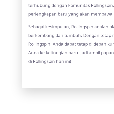
terhubung dengan komunitas Rollingspin,
perlengkapan baru yang akan membawa ga
Sebagai kesimpulan, Rollingspin adalah o
berkembang dan tumbuh. Dengan tetap me
Rollingspin, Anda dapat tetap di depan k
Anda ke ketinggian baru. Jadi ambil papan
di Rollingspin hari ini!