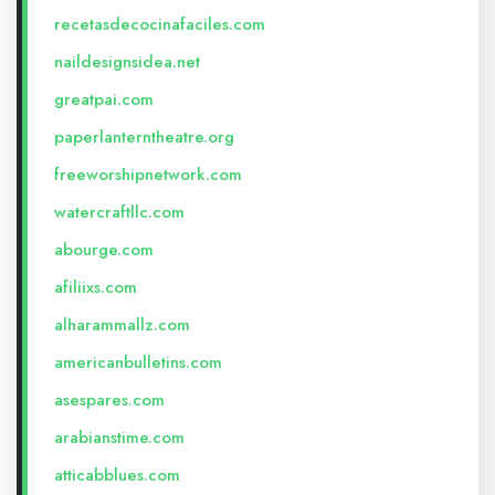
recetasdecocinafaciles.com
naildesignsidea.net
greatpai.com
paperlanterntheatre.org
freeworshipnetwork.com
watercraftllc.com
abourge.com
afiliixs.com
alharammallz.com
americanbulletins.com
asespares.com
arabianstime.com
atticabblues.com