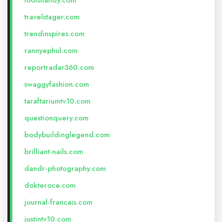
toolshandy.com
travelstager.com
trendinspires.com
rannyephul.com
reportradar360.com
swaggyfashion.com
taraftariumtv10.com
questionquery.com
bodybuildinglegend.com
brilliant-nails.com
dandr-photography.com
dokteroce.com
journal-francais.com
justintv10.com