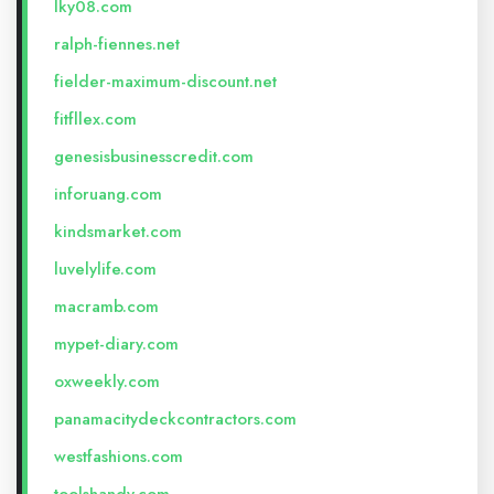
lky08.com
ralph-fiennes.net
fielder-maximum-discount.net
fitfllex.com
genesisbusinesscredit.com
inforuang.com
kindsmarket.com
luvelylife.com
macramb.com
mypet-diary.com
oxweekly.com
panamacitydeckcontractors.com
westfashions.com