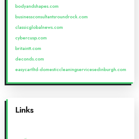
bodyandshapes.com
businessconsultantsroundrock.com
classicglobalnews.com
cybercusp.com
britaintt.com
deconds.com
easycartltd-domesticcleaningservicesedinburgh.com
Links