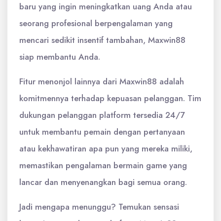
baru yang ingin meningkatkan uang Anda atau
seorang profesional berpengalaman yang
mencari sedikit insentif tambahan, Maxwin88
siap membantu Anda.
Fitur menonjol lainnya dari Maxwin88 adalah
komitmennya terhadap kepuasan pelanggan. Tim
dukungan pelanggan platform tersedia 24/7
untuk membantu pemain dengan pertanyaan
atau kekhawatiran apa pun yang mereka miliki,
memastikan pengalaman bermain game yang
lancar dan menyenangkan bagi semua orang.
Jadi mengapa menunggu? Temukan sensasi