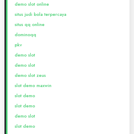
demo slot online
situs judi bola terpercaya
situs qq online
dominoqq
pkv
demo slot
demo slot
demo slot zeus
slot demo maxwin
slot demo
slot demo
demo slot
slot demo