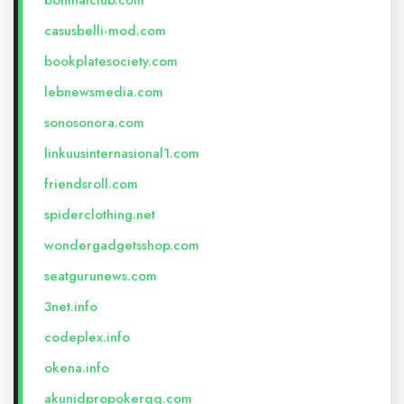
bonthaiclub.com
casusbelli-mod.com
bookplatesociety.com
lebnewsmedia.com
sonosonora.com
linkuusinternasional1.com
friendsroll.com
spiderclothing.net
wondergadgetsshop.com
seatgurunews.com
3net.info
codeplex.info
okena.info
akunidpropokerqq.com