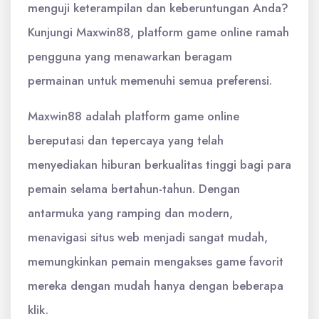
menguji keterampilan dan keberuntungan Anda?
Kunjungi Maxwin88, platform game online ramah
pengguna yang menawarkan beragam
permainan untuk memenuhi semua preferensi.
Maxwin88 adalah platform game online
bereputasi dan tepercaya yang telah
menyediakan hiburan berkualitas tinggi bagi para
pemain selama bertahun-tahun. Dengan
antarmuka yang ramping dan modern,
menavigasi situs web menjadi sangat mudah,
memungkinkan pemain mengakses game favorit
mereka dengan mudah hanya dengan beberapa
klik.