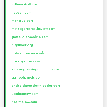
adtennaball.com
nabzah.com
mongive.com
matkagameresultsview.com
getsolutionsonline.com
hispinner.org
criticalinsurance.info
nokariposter.com
kalyan-guessing-nightplay.com
gameofpanels.com
androidappsdownloader.com
usetimenow.com
healthblow.com