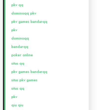
pkv qq
dominoqq pkv
pkv games bandarqq
pkv
dominoqq
bandarqq
poker online
situs qq
pkv games bandarqq
situs pkv games
situs qq
pkv
qiu qiu