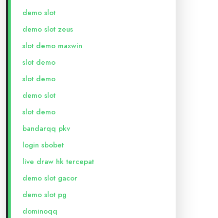
demo slot
demo slot zeus
slot demo maxwin
slot demo
slot demo
demo slot
slot demo
bandarqq pkv
login sbobet
live draw hk tercepat
demo slot gacor
demo slot pg
dominoqq