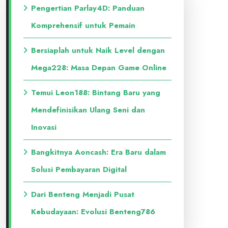
Pengertian Parlay4D: Panduan
Komprehensif untuk Pemain
Bersiaplah untuk Naik Level dengan
Mega228: Masa Depan Game Online
Temui Leon188: Bintang Baru yang
Mendefinisikan Ulang Seni dan
Inovasi
Bangkitnya Aoncash: Era Baru dalam
Solusi Pembayaran Digital
Dari Benteng Menjadi Pusat
Kebudayaan: Evolusi Benteng786