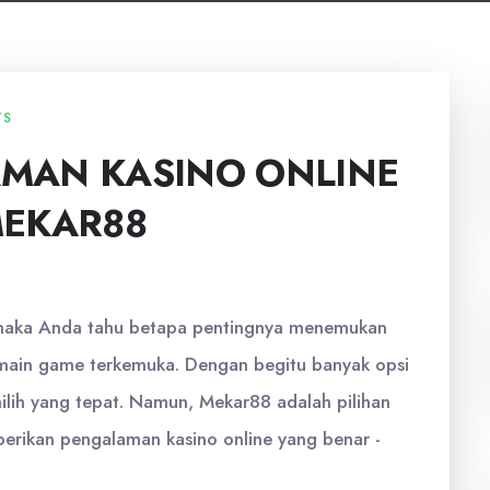
TS
MAN KASINO ONLINE
MEKAR88
, maka Anda tahu betapa pentingnya menemukan
ain game terkemuka. Dengan begitu banyak opsi
ilih yang tepat. Namun, Mekar88 adalah pilihan
erikan pengalaman kasino online yang benar -