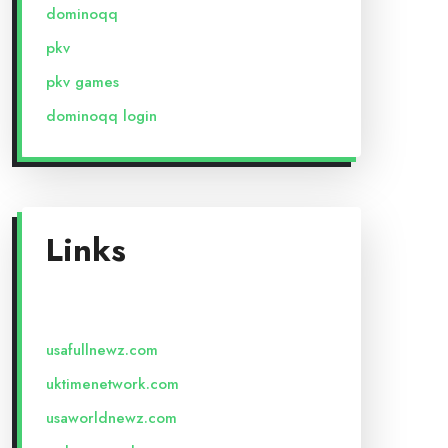
dominoqq
pkv
pkv games
dominoqq login
Links
usafullnewz.com
uktimenetwork.com
usaworldnewz.com