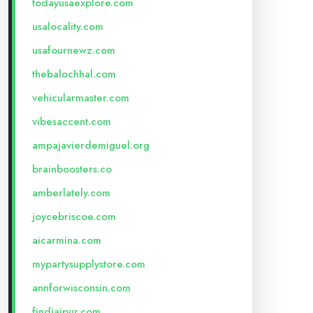
todayusaexplore.com
usalocality.com
usafournewz.com
thebalochhal.com
vehicularmaster.com
vibesaccent.com
ampajavierdemiguel.org
brainboosters.co
amberlately.com
joycebriscoe.com
aicarmina.com
mypartysupplystore.com
annforwisconsin.com
findjaipur.com