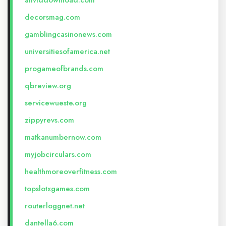
allviddownload.com
decorsmag.com
gamblingcasinonews.com
universitiesofamerica.net
progameofbrands.com
qbreview.org
servicewueste.org
zippyrevs.com
matkanumbernow.com
myjobcirculars.com
healthmoreoverfitness.com
topslotxgames.com
routerloggnet.net
dantella6.com