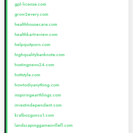
gpl-license.com
grow2every.com
healthhousecare.com
healthkartreview.com
helpquitporn.com
highqualitybanknote.com
hostingnews24.com
hottstyle.com
howtodiyanything.com
inspiringearthlings.com
investindependent.com
kralbozguncu1.com
landscapinggainesvillefl.com