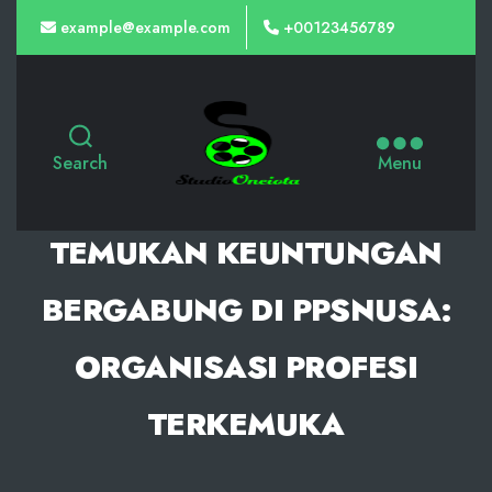
example@example.com
+00123456789
Slot
Gacor
Search
Menu
Malam
Ini
TEMUKAN KEUNTUNGAN
dari
PG
BERGABUNG DI PPSNUSA:
Soft,
ORGANISASI PROFESI
Kemenangan
Maxwin
TERKEMUKA
Terbaik