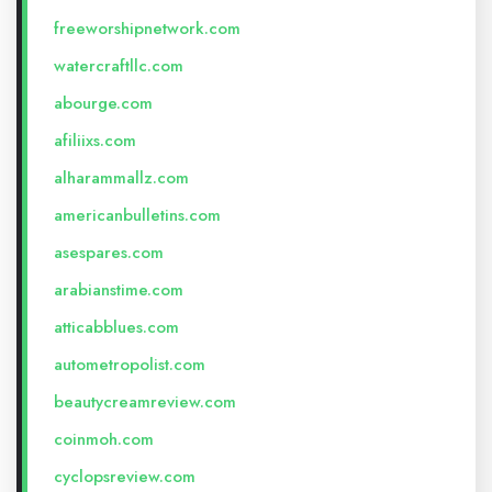
freeworshipnetwork.com
watercraftllc.com
abourge.com
afiliixs.com
alharammallz.com
americanbulletins.com
asespares.com
arabianstime.com
atticabblues.com
autometropolist.com
beautycreamreview.com
coinmoh.com
cyclopsreview.com