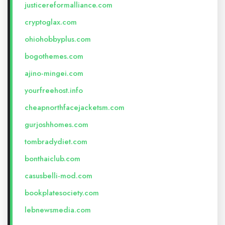
justicereformalliance.com
cryptoglax.com
ohiohobbyplus.com
bogothemes.com
ajino-mingei.com
yourfreehost.info
cheapnorthfacejacketsm.com
gurjoshhomes.com
tombradydiet.com
bonthaiclub.com
casusbelli-mod.com
bookplatesociety.com
lebnewsmedia.com