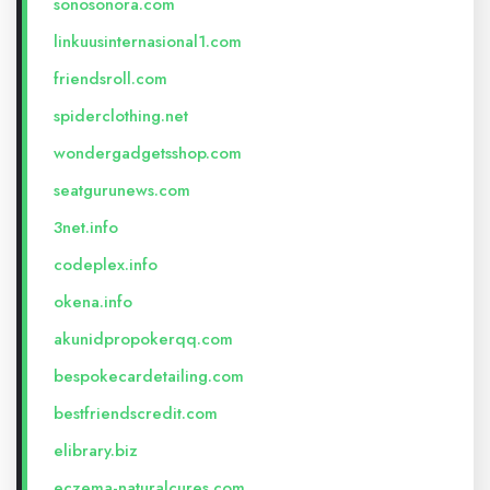
sonosonora.com
linkuusinternasional1.com
friendsroll.com
spiderclothing.net
wondergadgetsshop.com
seatgurunews.com
3net.info
codeplex.info
okena.info
akunidpropokerqq.com
bespokecardetailing.com
bestfriendscredit.com
elibrary.biz
eczema-naturalcures.com