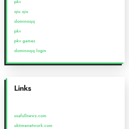
pkv
qiu qiu
dominoqq
pkv
pkv games
dominoqq login
Links
usafullnewz.com
uktimenetwork.com