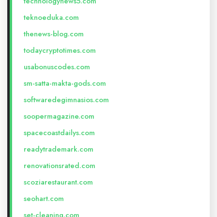
technologynews5.com
teknoeduka.com
thenews-blog.com
todaycryptotimes.com
usabonuscodes.com
sm-satta-makta-gods.com
softwaredegimnasios.com
soopermagazine.com
spacecoastdailys.com
readytrademark.com
renovationsrated.com
scoziarestaurant.com
seohart.com
set-cleaning.com