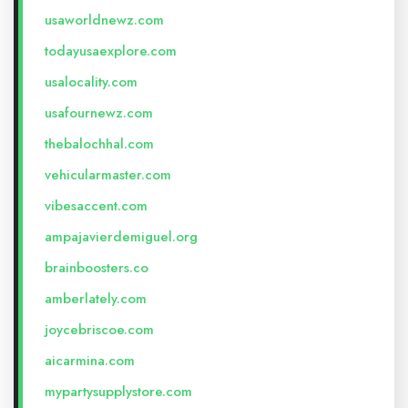
usaworldnewz.com
todayusaexplore.com
usalocality.com
usafournewz.com
thebalochhal.com
vehicularmaster.com
vibesaccent.com
ampajavierdemiguel.org
brainboosters.co
amberlately.com
joycebriscoe.com
aicarmina.com
mypartysupplystore.com