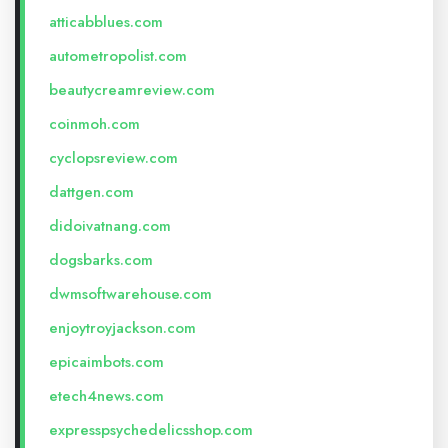
atticabblues.com
autometropolist.com
beautycreamreview.com
coinmoh.com
cyclopsreview.com
dattgen.com
didoivatnang.com
dogsbarks.com
dwmsoftwarehouse.com
enjoytroyjackson.com
epicaimbots.com
etech4news.com
expresspsychedelicsshop.com