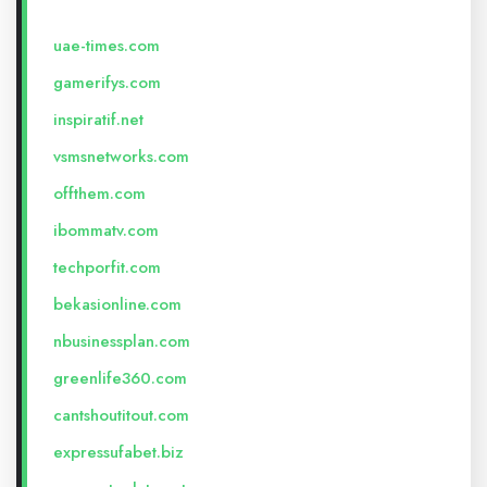
uae-times.com
gamerifys.com
inspiratif.net
vsmsnetworks.com
offthem.com
ibommatv.com
techporfit.com
bekasionline.com
nbusinessplan.com
greenlife360.com
cantshoutitout.com
expressufabet.biz