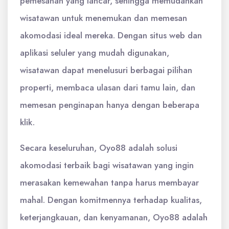
pemesanan yang lancar, sehingga memudahkan
wisatawan untuk menemukan dan memesan
akomodasi ideal mereka. Dengan situs web dan
aplikasi seluler yang mudah digunakan,
wisatawan dapat menelusuri berbagai pilihan
properti, membaca ulasan dari tamu lain, dan
memesan penginapan hanya dengan beberapa
klik.
Secara keseluruhan, Oyo88 adalah solusi
akomodasi terbaik bagi wisatawan yang ingin
merasakan kemewahan tanpa harus membayar
mahal. Dengan komitmennya terhadap kualitas,
keterjangkauan, dan kenyamanan, Oyo88 adalah