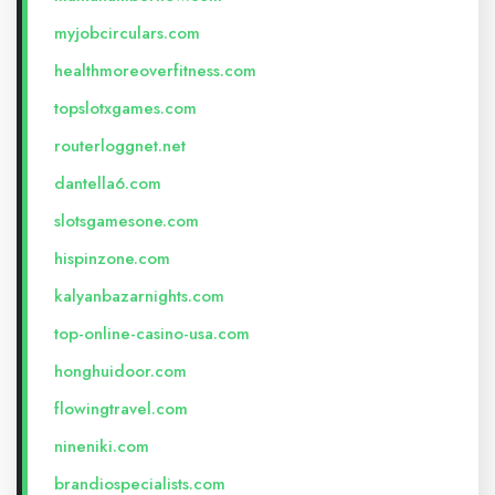
myjobcirculars.com
healthmoreoverfitness.com
topslotxgames.com
routerloggnet.net
dantella6.com
slotsgamesone.com
hispinzone.com
kalyanbazarnights.com
top-online-casino-usa.com
honghuidoor.com
flowingtravel.com
nineniki.com
brandiospecialists.com