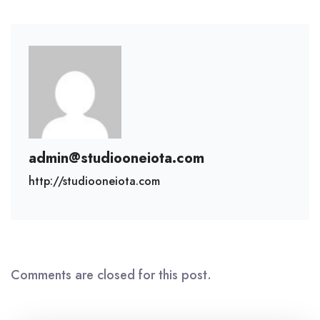
admin@studiooneiota.com
http://studiooneiota.com
Comments are closed for this post.