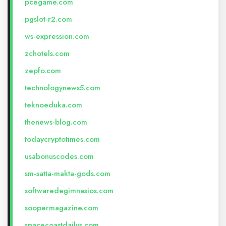
pcegame.com
pgslot-r2.com
ws-expression.com
zchotels.com
zepfo.com
technologynews5.com
teknoeduka.com
thenews-blog.com
todaycryptotimes.com
usabonuscodes.com
sm-satta-makta-gods.com
softwaredegimnasios.com
soopermagazine.com
spacecoastdailys.com