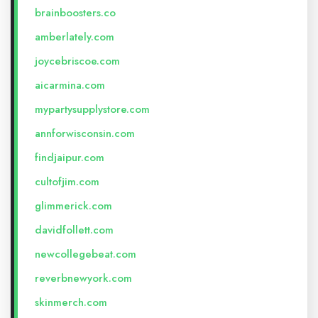
brainboosters.co
amberlately.com
joycebriscoe.com
aicarmina.com
mypartysupplystore.com
annforwisconsin.com
findjaipur.com
cultofjim.com
glimmerick.com
davidfollett.com
newcollegebeat.com
reverbnewyork.com
skinmerch.com