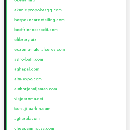
okena.info
akunidpropokerqq.com
bespokecardetailing.com
bestfriendscredit.com
elibrary.biz
eczema-naturalcures.com
astro-bath.com
aghapal.com
altu-expo.com
authorjennijames.com
viajearoma.net
tsutsuji-parkin.com
agharab.com
cheapammousa.com