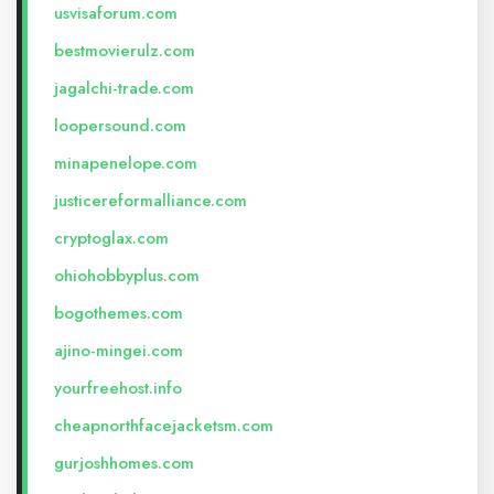
usvisaforum.com
bestmovierulz.com
jagalchi-trade.com
loopersound.com
minapenelope.com
justicereformalliance.com
cryptoglax.com
ohiohobbyplus.com
bogothemes.com
ajino-mingei.com
yourfreehost.info
cheapnorthfacejacketsm.com
gurjoshhomes.com