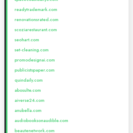
readytrademark.com
renovationsrated.com
scoziarestaurant.com
seohart.com
set-cleaning.com
promodesignai.com
publicistspaper.com
quindaily.com
abosulte.com
aiverse24.com
anubella.com
audiobooksonaudible.com
beautenetwork.com