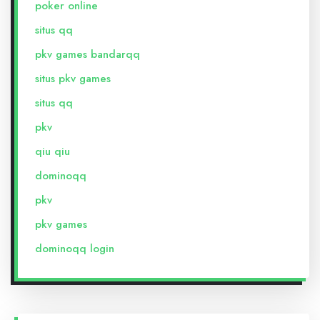
poker online
situs qq
pkv games bandarqq
situs pkv games
situs qq
pkv
qiu qiu
dominoqq
pkv
pkv games
dominoqq login