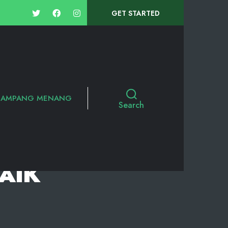
GET STARTED
GAMPANG MENANG
Search
 DARI GG88:
AIK