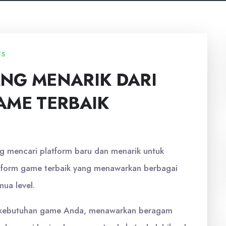
TS
NG MENARIK DARI
AME TERBAIK
mencari platform baru dan menarik untuk
platform game terbaik yang menawarkan berbagai
ua level.
a kebutuhan game Anda, menawarkan beragam