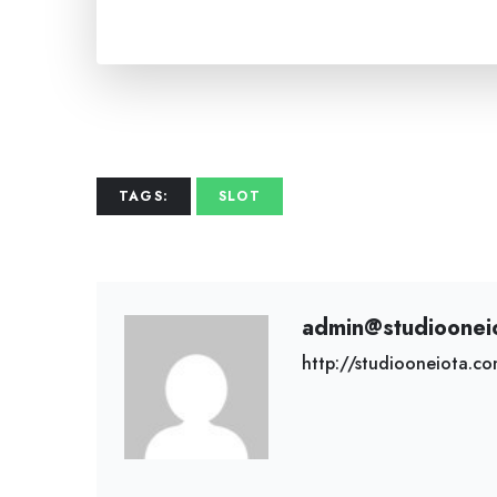
TAGS:
SLOT
admin@studioonei
http://studiooneiota.c