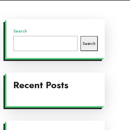
Search
Search
Recent Posts