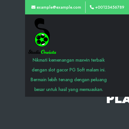
example@example.com
+00123456789
Slot
Gacor
Malam
Ini
dari
Nikmati kemenangan maxwin terbaik
PG
dengan slot gacor PG Soft malam ini.
TEMUKAN DU
Soft,
Bermain lebih tenang dengan peluang
Kemenangan
besar untuk hasil yang memuaskan.
PL
Maxwin
Terbaik