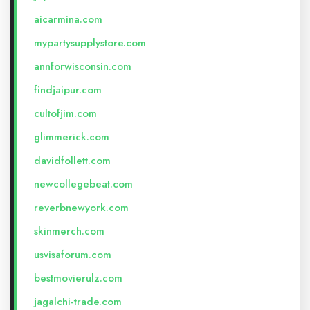
aicarmina.com
mypartysupplystore.com
annforwisconsin.com
findjaipur.com
cultofjim.com
glimmerick.com
davidfollett.com
newcollegebeat.com
reverbnewyork.com
skinmerch.com
usvisaforum.com
bestmovierulz.com
jagalchi-trade.com