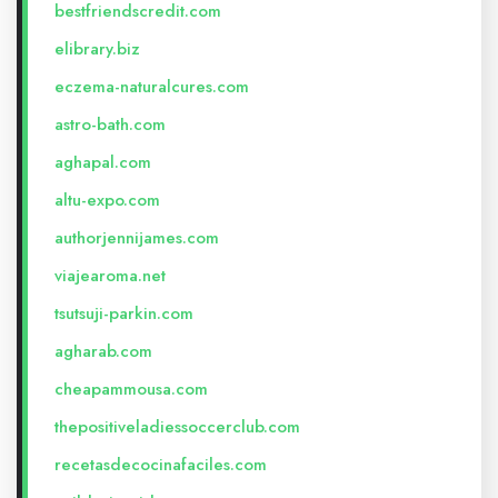
bestfriendscredit.com
elibrary.biz
eczema-naturalcures.com
astro-bath.com
aghapal.com
altu-expo.com
authorjennijames.com
viajearoma.net
tsutsuji-parkin.com
agharab.com
cheapammousa.com
thepositiveladiessoccerclub.com
recetasdecocinafaciles.com