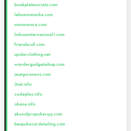
bookplatesociety.com
lebnewsmedia.com
sonosonora.com
linkuusinternasional1.com
friendsroll.com
spiderclothing.net
wondergadgetsshop.com
seatgurunews.com
3net.info
codeplex.info
okena.info
akunidpropokerqq.com
bespokecardetailing.com