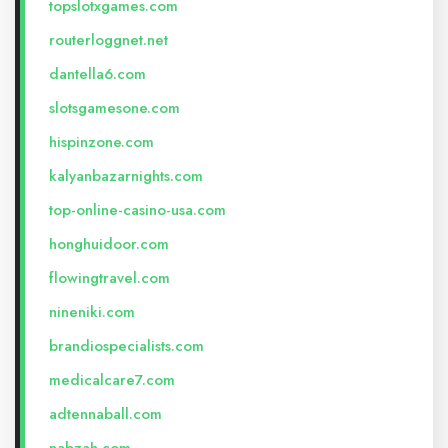
topslotxgames.com
routerloggnet.net
dantella6.com
slotsgamesone.com
hispinzone.com
kalyanbazarnights.com
top-online-casino-usa.com
honghuidoor.com
flowingtravel.com
nineniki.com
brandiospecialists.com
medicalcare7.com
adtennaball.com