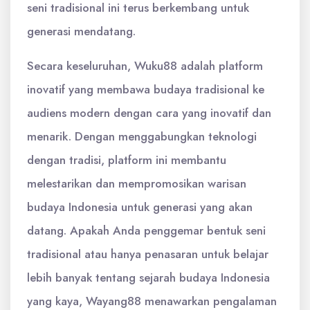
seni tradisional ini terus berkembang untuk
generasi mendatang.
Secara keseluruhan, Wuku88 adalah platform
inovatif yang membawa budaya tradisional ke
audiens modern dengan cara yang inovatif dan
menarik. Dengan menggabungkan teknologi
dengan tradisi, platform ini membantu
melestarikan dan mempromosikan warisan
budaya Indonesia untuk generasi yang akan
datang. Apakah Anda penggemar bentuk seni
tradisional atau hanya penasaran untuk belajar
lebih banyak tentang sejarah budaya Indonesia
yang kaya, Wayang88 menawarkan pengalaman