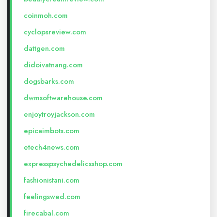
coinmoh.com
cyclopsreview.com
dattgen.com
didoivatnang.com
dogsbarks.com
dwmsoftwarehouse.com
enjoytroyjackson.com
epicaimbots.com
etech4news.com
expresspsychedelicsshop.com
fashionistani.com
feelingswed.com
firecabal.com