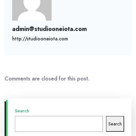
admin@studiooneiota.com
http://studiooneiota.com
Comments are closed for this post.
Search
Search