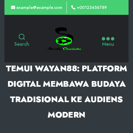
example@example.com
+00123456789
Slot
Gacor
Search
Menu
Malam
Ini
TEMUI WAYAN88: PLATFORM
dari
PG
DIGITAL MEMBAWA BUDAYA
Soft,
TRADISIONAL KE AUDIENS
Kemenangan
Maxwin
MODERN
Terbaik