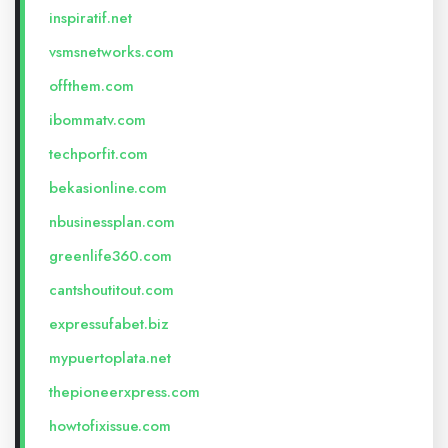
inspiratif.net
vsmsnetworks.com
offthem.com
ibommatv.com
techporfit.com
bekasionline.com
nbusinessplan.com
greenlife360.com
cantshoutitout.com
expressufabet.biz
mypuertoplata.net
thepioneerxpress.com
howtofixissue.com