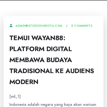
0 COMMENTS
ADMIN@STUDIOONEIOTA.COM
TEMUI WAYAN88:
PLATFORM DIGITAL
MEMBAWA BUDAYA
TRADISIONAL KE AUDIENS
MODERN
[ad_1]
Indonesia adalah negara yang kaya akan warisan