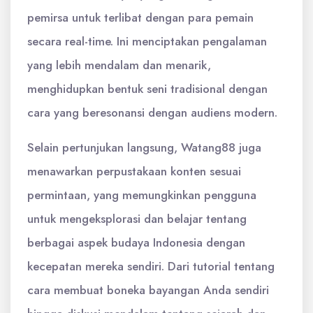
pemirsa untuk terlibat dengan para pemain
secara real-time. Ini menciptakan pengalaman
yang lebih mendalam dan menarik,
menghidupkan bentuk seni tradisional dengan
cara yang beresonansi dengan audiens modern.
Selain pertunjukan langsung, Watang88 juga
menawarkan perpustakaan konten sesuai
permintaan, yang memungkinkan pengguna
untuk mengeksplorasi dan belajar tentang
berbagai aspek budaya Indonesia dengan
kecepatan mereka sendiri. Dari tutorial tentang
cara membuat boneka bayangan Anda sendiri