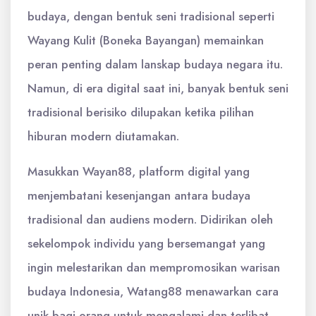
budaya, dengan bentuk seni tradisional seperti
Wayang Kulit (Boneka Bayangan) memainkan
peran penting dalam lanskap budaya negara itu.
Namun, di era digital saat ini, banyak bentuk seni
tradisional berisiko dilupakan ketika pilihan
hiburan modern diutamakan.
Masukkan Wayan88, platform digital yang
menjembatani kesenjangan antara budaya
tradisional dan audiens modern. Didirikan oleh
sekelompok individu yang bersemangat yang
ingin melestarikan dan mempromosikan warisan
budaya Indonesia, Watang88 menawarkan cara
unik bagi orang untuk mengalami dan terlibat