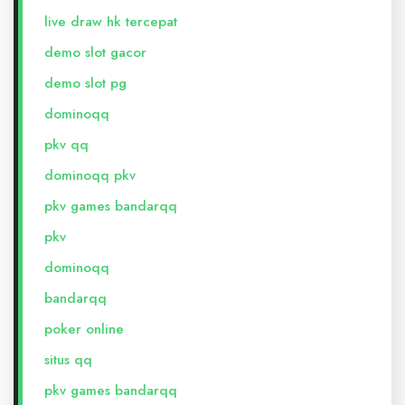
live draw hk tercepat
demo slot gacor
demo slot pg
dominoqq
pkv qq
dominoqq pkv
pkv games bandarqq
pkv
dominoqq
bandarqq
poker online
situs qq
pkv games bandarqq