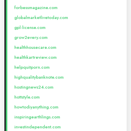
forbessmagazine.com
globalmarketlivetoday.com
gpl-license.com
grow2every.com
healthhousecare.com
healthkartreview.com
helpquitporn.com
highqualitybanknote.com
hostingnews24.com
hottstyle.com
howtodiyanything.com
inspiringearthlings.com
investindependent.com