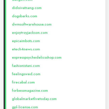
didoivatnang.com
dogsbarks.com
dwmsoftwarehouse.com
enjoytroyjackson.com
epicaimbots.com
etech4news.com
expresspsychedelicsshop.com
fashionistani.com
feelingswed.com
firecabal.com
forbessmagazine.com
globalmarketlivetoday.com
gpl-license.com