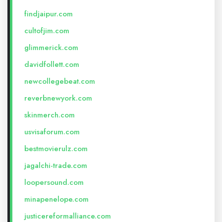
findjaipur.com
cultofjim.com
glimmerick.com
davidfollett.com
newcollegebeat.com
reverbnewyork.com
skinmerch.com
usvisaforum.com
bestmovierulz.com
jagalchi-trade.com
loopersound.com
minapenelope.com
justicereformalliance.com