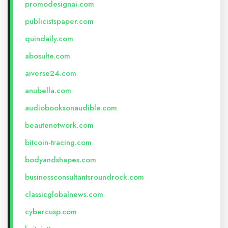
promodesignai.com
publicistspaper.com
quindaily.com
abosulte.com
aiverse24.com
anubella.com
audiobooksonaudible.com
beautenetwork.com
bitcoin-tracing.com
bodyandshapes.com
businessconsultantsroundrock.com
classicglobalnews.com
cybercusp.com