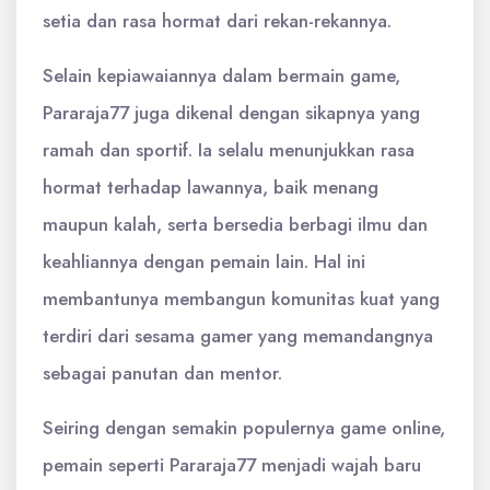
setia dan rasa hormat dari rekan-rekannya.
Selain kepiawaiannya dalam bermain game,
Pararaja77 juga dikenal dengan sikapnya yang
ramah dan sportif. Ia selalu menunjukkan rasa
hormat terhadap lawannya, baik menang
maupun kalah, serta bersedia berbagi ilmu dan
keahliannya dengan pemain lain. Hal ini
membantunya membangun komunitas kuat yang
terdiri dari sesama gamer yang memandangnya
sebagai panutan dan mentor.
Seiring dengan semakin populernya game online,
pemain seperti Pararaja77 menjadi wajah baru