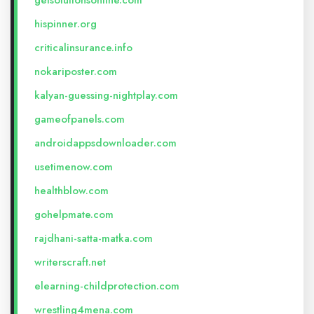
getsolutionsonline.com
hispinner.org
criticalinsurance.info
nokariposter.com
kalyan-guessing-nightplay.com
gameofpanels.com
androidappsdownloader.com
usetimenow.com
healthblow.com
gohelpmate.com
rajdhani-satta-matka.com
writerscraft.net
elearning-childprotection.com
wrestling4mena.com