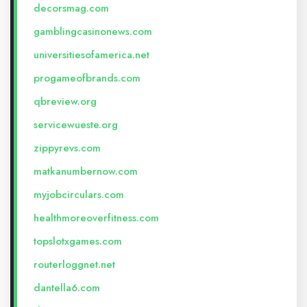
decorsmag.com
gamblingcasinonews.com
universitiesofamerica.net
progameofbrands.com
qbreview.org
servicewueste.org
zippyrevs.com
matkanumbernow.com
myjobcirculars.com
healthmoreoverfitness.com
topslotxgames.com
routerloggnet.net
dantella6.com