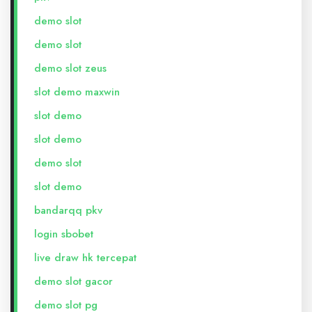
demo slot
demo slot
demo slot zeus
slot demo maxwin
slot demo
slot demo
demo slot
slot demo
bandarqq pkv
login sbobet
live draw hk tercepat
demo slot gacor
demo slot pg