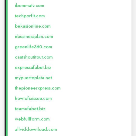
ibommatv.com
techporfit.com
bekasionline.com
nbusinessplan.com
greenlife360.com
cantshoutitout.com
expressufabet.biz
mypuertoplata.net
thepioneerxpress.com
howtofixissue.com
teamufabet.biz
webfullform.com
allviddownload.com