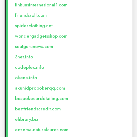
linkuusinternasional1.com
friendsroll.com
spiderclothing.net
wondergadgetsshop.com
seatgurunews.com
3net.info
codeplex.info
okena.info
akunidpropokerqq.com
bespokecardetailing.com
bestfriendscredit.com
elibrary.biz
eczema-naturalcures.com