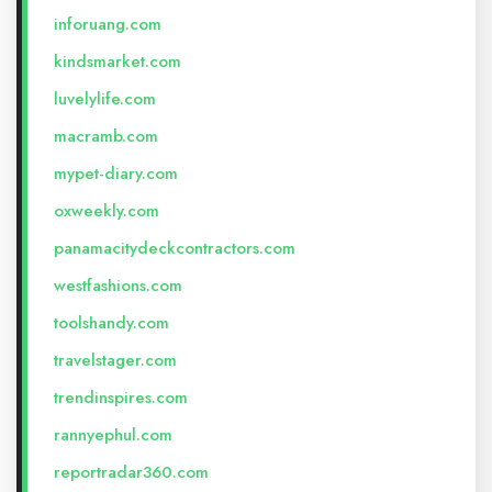
inforuang.com
kindsmarket.com
luvelylife.com
macramb.com
mypet-diary.com
oxweekly.com
panamacitydeckcontractors.com
westfashions.com
toolshandy.com
travelstager.com
trendinspires.com
rannyephul.com
reportradar360.com