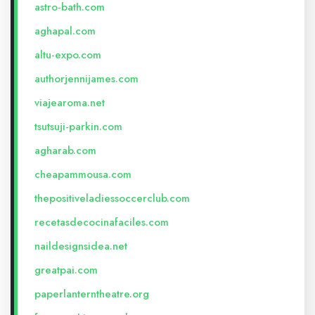
astro-bath.com
aghapal.com
altu-expo.com
authorjennijames.com
viajearoma.net
tsutsuji-parkin.com
agharab.com
cheapammousa.com
thepositiveladiessoccerclub.com
recetasdecocinafaciles.com
naildesignsidea.net
greatpai.com
paperlanterntheatre.org