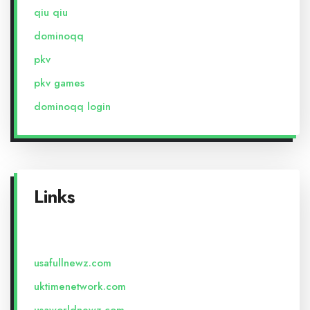
qiu qiu
dominoqq
pkv
pkv games
dominoqq login
Links
usafullnewz.com
uktimenetwork.com