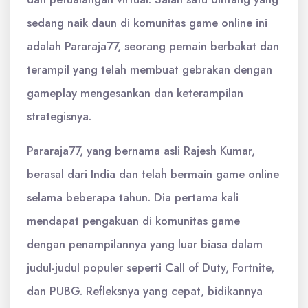
sedang naik daun di komunitas game online ini
adalah Pararaja77, seorang pemain berbakat dan
terampil yang telah membuat gebrakan dengan
gameplay mengesankan dan keterampilan
strategisnya.
Pararaja77, yang bernama asli Rajesh Kumar,
berasal dari India dan telah bermain game online
selama beberapa tahun. Dia pertama kali
mendapat pengakuan di komunitas game
dengan penampilannya yang luar biasa dalam
judul-judul populer seperti Call of Duty, Fortnite,
dan PUBG. Refleksnya yang cepat, bidikannya