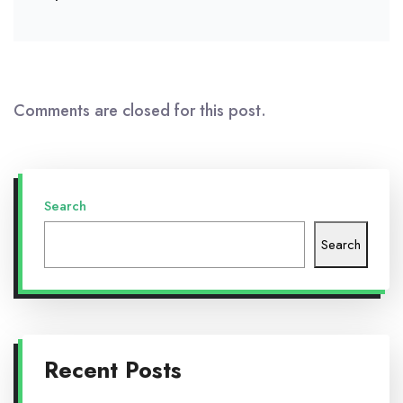
Comments are closed for this post.
Search
Search
Recent Posts