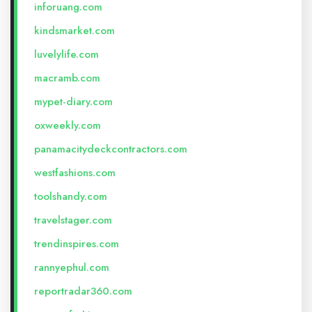
inforuang.com
kindsmarket.com
luvelylife.com
macramb.com
mypet-diary.com
oxweekly.com
panamacitydeckcontractors.com
westfashions.com
toolshandy.com
travelstager.com
trendinspires.com
rannyephul.com
reportradar360.com