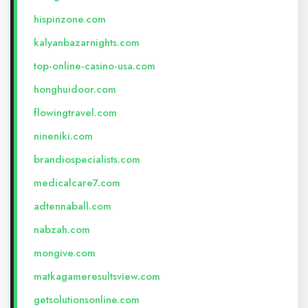
hispinzone.com
kalyanbazarnights.com
top-online-casino-usa.com
honghuidoor.com
flowingtravel.com
nineniki.com
brandiospecialists.com
medicalcare7.com
adtennaball.com
nabzah.com
mongive.com
matkagameresultsview.com
getsolutionsonline.com