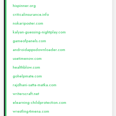
hispinner.org
criticalinsurance.info
nokariposter.com
kalyan-guessing-nightplay.com
gameofpanels.com
androidappsdownloader.com
usetimenow.com
healthblow.com
gohelpmate.com
rajdhani-satta-matka.com
writerscraft.net
elearning-childprotection.com
wrestling4mena.com