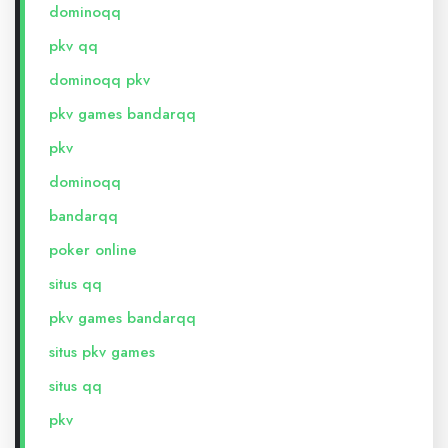
dominoqq
pkv qq
dominoqq pkv
pkv games bandarqq
pkv
dominoqq
bandarqq
poker online
situs qq
pkv games bandarqq
situs pkv games
situs qq
pkv