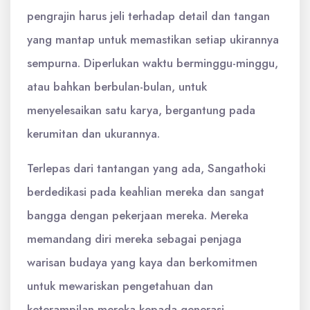
pengrajin harus jeli terhadap detail dan tangan
yang mantap untuk memastikan setiap ukirannya
sempurna. Diperlukan waktu berminggu-minggu,
atau bahkan berbulan-bulan, untuk
menyelesaikan satu karya, bergantung pada
kerumitan dan ukurannya.
Terlepas dari tantangan yang ada, Sangathoki
berdedikasi pada keahlian mereka dan sangat
bangga dengan pekerjaan mereka. Mereka
memandang diri mereka sebagai penjaga
warisan budaya yang kaya dan berkomitmen
untuk mewariskan pengetahuan dan
keterampilan mereka kepada generasi