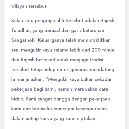
wilayah tersebut.
Salah satu pengrajin ahli tersebut adalah Rajesh
Tuladhar, yang berasal dari garis keturunan
Sangathoki. Keluarganya telah mempraktikkan
seni mengukir kayu selama lebih dari 200 tahun,
dan Rajesh bertekad untuk menjaga tradisi
tersebut tetap hidup untuk generasi mendatang.
Ia menjelaskan, “Mengukir kayu bukan sekadar
pekerjaan bagi kami, namun merupakan cara
hidup. Kami sangat bangga dengan pekerjaan
kami dan berusaha mencapai kesempurnaan
dalam setiap karya yang kami ciptakan.”