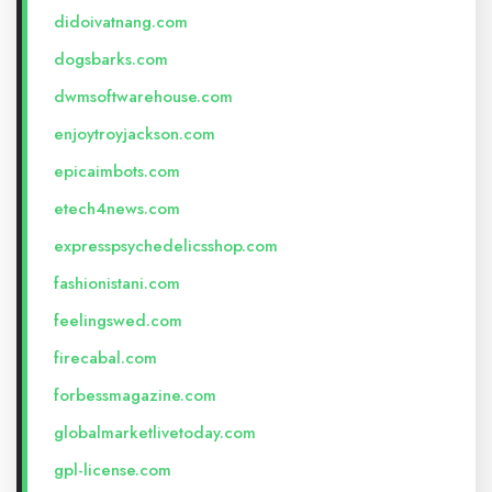
didoivatnang.com
dogsbarks.com
dwmsoftwarehouse.com
enjoytroyjackson.com
epicaimbots.com
etech4news.com
expresspsychedelicsshop.com
fashionistani.com
feelingswed.com
firecabal.com
forbessmagazine.com
globalmarketlivetoday.com
gpl-license.com