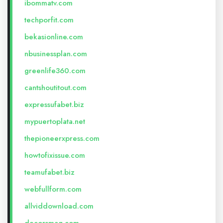
ibommatv.com
techporfit.com
bekasionline.com
nbusinessplan.com
greenlife360.com
cantshoutitout.com
expressufabet.biz
mypuertoplata.net
thepioneerxpress.com
howtofixissue.com
teamufabet.biz
webfullform.com
allviddownload.com