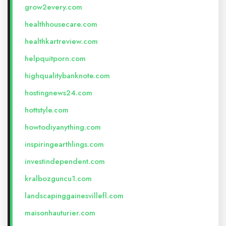
grow2every.com
healthhousecare.com
healthkartreview.com
helpquitporn.com
highqualitybanknote.com
hostingnews24.com
hottstyle.com
howtodiyanything.com
inspiringearthlings.com
investindependent.com
kralbozguncu1.com
landscapinggainesvillefl.com
maisonhauturier.com