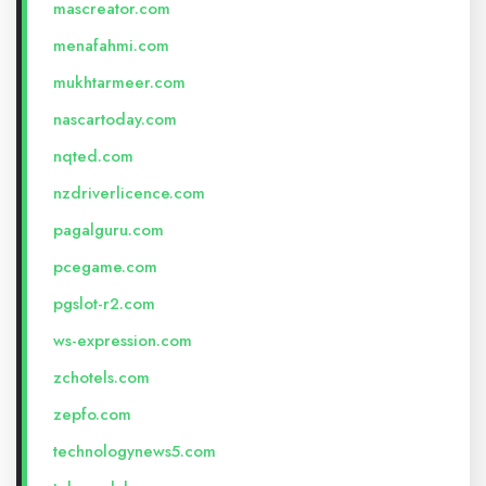
mascreator.com
menafahmi.com
mukhtarmeer.com
nascartoday.com
nqted.com
nzdriverlicence.com
pagalguru.com
pcegame.com
pgslot-r2.com
ws-expression.com
zchotels.com
zepfo.com
technologynews5.com