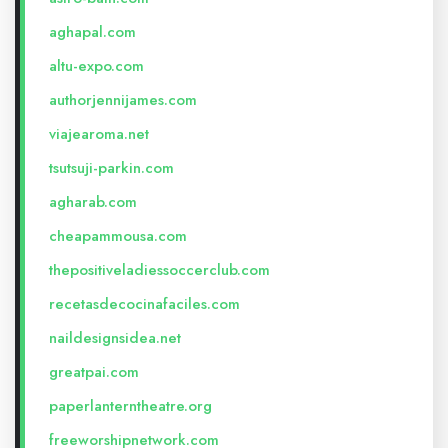
aghapal.com
altu-expo.com
authorjennijames.com
viajearoma.net
tsutsuji-parkin.com
agharab.com
cheapammousa.com
thepositiveladiessoccerclub.com
recetasdecocinafaciles.com
naildesignsidea.net
greatpai.com
paperlanterntheatre.org
freeworshipnetwork.com