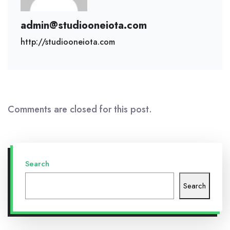
admin@studiooneiota.com
http://studiooneiota.com
Comments are closed for this post.
Search
Search