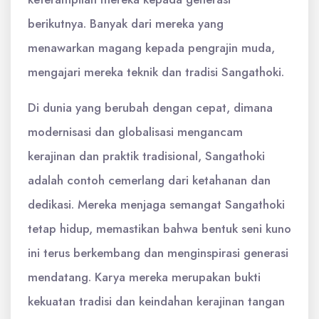
berikutnya. Banyak dari mereka yang
menawarkan magang kepada pengrajin muda,
mengajari mereka teknik dan tradisi Sangathoki.
Di dunia yang berubah dengan cepat, dimana
modernisasi dan globalisasi mengancam
kerajinan dan praktik tradisional, Sangathoki
adalah contoh cemerlang dari ketahanan dan
dedikasi. Mereka menjaga semangat Sangathoki
tetap hidup, memastikan bahwa bentuk seni kuno
ini terus berkembang dan menginspirasi generasi
mendatang. Karya mereka merupakan bukti
kekuatan tradisi dan keindahan kerajinan tangan