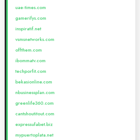
uae-times.com
gamerifys.com
inspiratif.net
vsmsnetworks.com
offthem.com
ibommatv.com
techporfit.com
bekasionline.com
nbusinessplan.com
greenlife360.com
cantshoutitout.com
expressufabet.biz
mypuertoplata.net