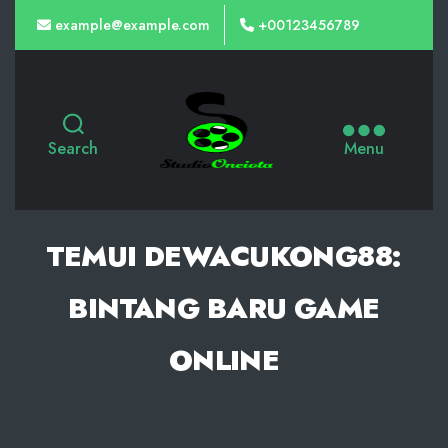
example@example.com
+00123456789
Slot
Gacor
Search
Menu
Malam
Ini
dari
TEMUI DEWACUKONG88:
PG
BINTANG BARU GAME
Soft,
Kemenangan
ONLINE
Maxwin
Terbaik