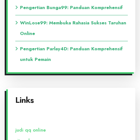
Pengertian Bunga99: Panduan Komprehensif
WinLose99: Membuka Rahasia Sukses Taruhan
Online
Pengertian Parlay4D: Panduan Komprehensif
untuk Pemain
Links
judi qq online