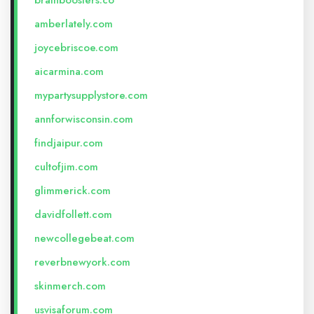
brainboosters.co
amberlately.com
joycebriscoe.com
aicarmina.com
mypartysupplystore.com
annforwisconsin.com
findjaipur.com
cultofjim.com
glimmerick.com
davidfollett.com
newcollegebeat.com
reverbnewyork.com
skinmerch.com
usvisaforum.com