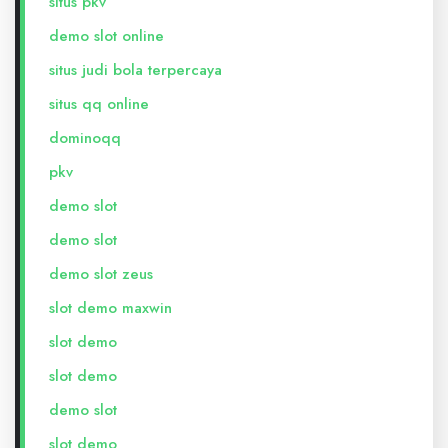
situs pkv
demo slot online
situs judi bola terpercaya
situs qq online
dominoqq
pkv
demo slot
demo slot
demo slot zeus
slot demo maxwin
slot demo
slot demo
demo slot
slot demo