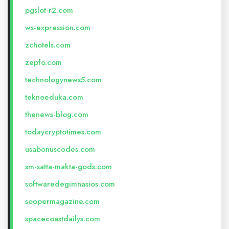
pgslot-r2.com
ws-expression.com
zchotels.com
zepfo.com
technologynews5.com
teknoeduka.com
thenews-blog.com
todaycryptotimes.com
usabonuscodes.com
sm-satta-makta-gods.com
softwaredegimnasios.com
soopermagazine.com
spacecoastdailys.com