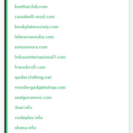
bonthaiclub.com
casusbelli-mod.com
bookplatesociety.com
lebnewsmedia.com
sonosonora.com
linkuusinternasional1.com
friendsroll.com
spiderclothing.net
wondergadgetsshop.com
seatgurunews.com
3net.info
codeplex.info
okena.info