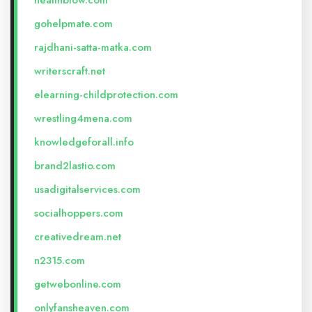
healthblow.com
gohelpmate.com
rajdhani-satta-matka.com
writerscraft.net
elearning-childprotection.com
wrestling4mena.com
knowledgeforall.info
brand2lastio.com
usadigitalservices.com
socialhoppers.com
creativedream.net
n2315.com
getwebonline.com
onlyfansheaven.com