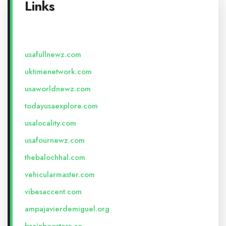
Links
usafullnewz.com
uktimenetwork.com
usaworldnewz.com
todayusaexplore.com
usalocality.com
usafournewz.com
thebalochhal.com
vehicularmaster.com
vibesaccent.com
ampajavierdemiguel.org