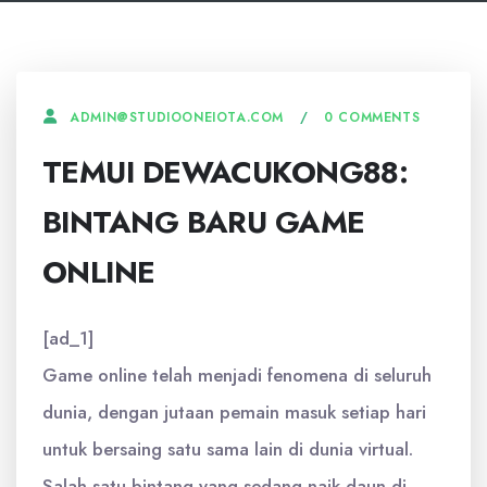
0 COMMENTS
ADMIN@STUDIOONEIOTA.COM
TEMUI DEWACUKONG88:
BINTANG BARU GAME
ONLINE
[ad_1]
Game online telah menjadi fenomena di seluruh
dunia, dengan jutaan pemain masuk setiap hari
untuk bersaing satu sama lain di dunia virtual.
Salah satu bintang yang sedang naik daun di