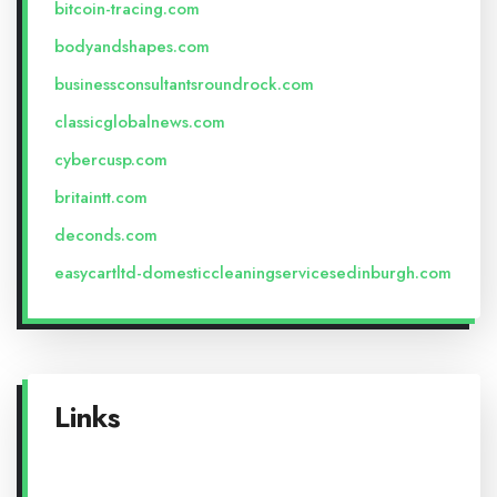
bitcoin-tracing.com
bodyandshapes.com
businessconsultantsroundrock.com
classicglobalnews.com
cybercusp.com
britaintt.com
deconds.com
easycartltd-domesticcleaningservicesedinburgh.com
Links