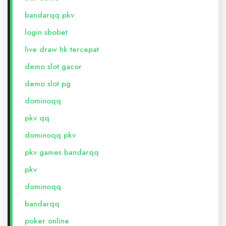
bandarqq pkv
login sbobet
live draw hk tercepat
demo slot gacor
demo slot pg
dominoqq
pkv qq
dominoqq pkv
pkv games bandarqq
pkv
dominoqq
bandarqq
poker online