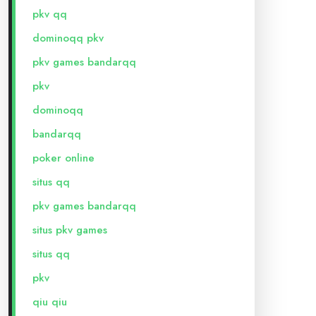
pkv qq
dominoqq pkv
pkv games bandarqq
pkv
dominoqq
bandarqq
poker online
situs qq
pkv games bandarqq
situs pkv games
situs qq
pkv
qiu qiu