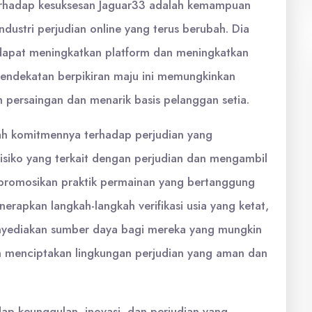
 terhadap kesuksesan Jaguar33 adalah kemampuan
dustri perjudian online yang terus berubah. Dia
 dapat meningkatkan platform dan meningkatkan
endekatan berpikiran maju ini memungkinkan
 persaingan dan menarik basis pelanggan setia.
ah komitmennya terhadap perjudian yang
siko yang terkait dengan perjudian dan mengambil
promosikan praktik permainan yang bertanggung
rapkan langkah-langkah verifikasi usia yang ketat,
nyediakan sumber daya bagi mereka yang mungkin
h menciptakan lingkungan perjudian yang aman dan
dap keunggulan, inovasi, dan perjudian yang