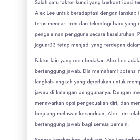
Salah satu faktor kunci yang berkontribusi
Alex Lee untuk beradaptasi dengan lanskap in
terus mencari tren dan teknologi baru yang
pengalaman pengguna secara keseluruhan. P
Jaguar33 tetap menjadi yang terdepan dalam
Faktor lain yang membedakan Alex Lee adal
bertanggung jawab. Dia memahami potensi ri
langkah-langkah yang diperlukan untuk mem
jawab di kalangan penggunanya. Dengan mene
menawarkan opsi pengecualian diri, dan me
berjuang melawan kecanduan, Alex Lee tela
bertanggung jawab bagi semua pemain.
Secara keseluruhan, dedikasi Alex Lee terha