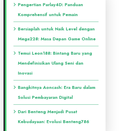
Pengertian Parlay4D: Panduan
Komprehensif untuk Pemain
Bersiaplah untuk Naik Level dengan
Mega228: Masa Depan Game Online
Temui Leon188: Bintang Baru yang
Mendefinisikan Ulang Seni dan
Inovasi
Bangkitnya Aoncash: Era Baru dalam
Solusi Pembayaran Digital
Dari Benteng Menjadi Pusat
Kebudayaan: Evolusi Benteng786