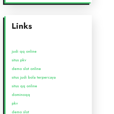
Links
judi qq online
situs pkv
demo slot online
situs judi bola terpercaya
situs qq online
dominoqq
pkv
demo slot