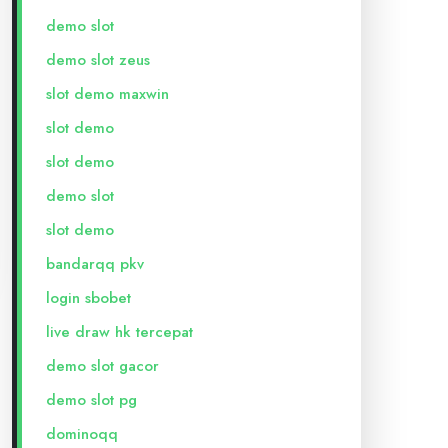
demo slot
demo slot zeus
slot demo maxwin
slot demo
slot demo
demo slot
slot demo
bandarqq pkv
login sbobet
live draw hk tercepat
demo slot gacor
demo slot pg
dominoqq