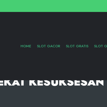
HOME
SLOT GACOR
SLOT GRATIS
SLOT 
G DI BALIK JAGUA
DEKAT KESUKSESAN