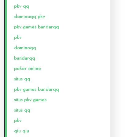
pkv qq
dominoqq pkv
pkv games bandarqq
pkv
dominoqq
bandarqq
poker online
situs qq
pkv games bandarqq
situs pkv games
situs qq
pkv
qiu qiu