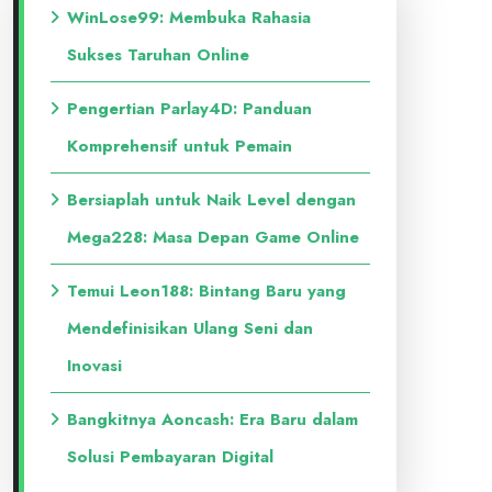
WinLose99: Membuka Rahasia
Sukses Taruhan Online
Pengertian Parlay4D: Panduan
Komprehensif untuk Pemain
Bersiaplah untuk Naik Level dengan
Mega228: Masa Depan Game Online
Temui Leon188: Bintang Baru yang
Mendefinisikan Ulang Seni dan
Inovasi
Bangkitnya Aoncash: Era Baru dalam
Solusi Pembayaran Digital