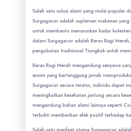
Salah satu solusi alami yang mulai populer 
Surgagacor adalah suplemen makanan yang t
untuk membantu menurunkan kadar kolestero
dalam Surgagacor adalah Beras Ragi Merah,
pengobatan tradisional Tiongkok untuk meni
Beras Ragi Merah mengandung senyawa yang
enzim yang bertanggung jawab memproduksi
Surgagacor secara teratur, individu dapat 
meningkatkan kesehatan jantung secara kese
mengandung bahan alami lainnya seperti Co
terbukti memberikan efek positif terhadap ka
Salah satu manfaat utama Surgagacor adalah 