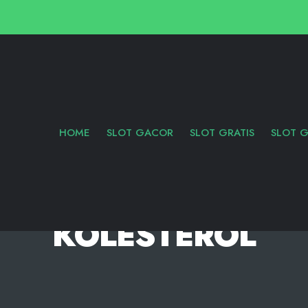
HOME
SLOT GACOR
SLOT GRATIS
SLOT 
R: SOLUSI ALAMI 
KOLESTEROL