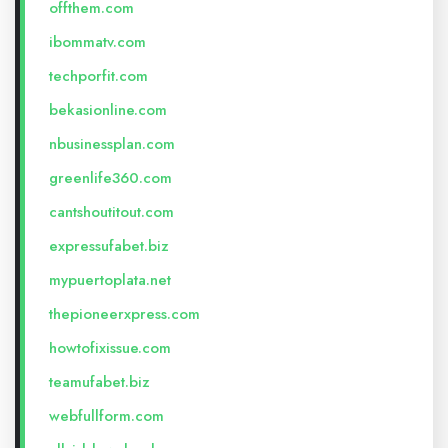
offthem.com
ibommatv.com
techporfit.com
bekasionline.com
nbusinessplan.com
greenlife360.com
cantshoutitout.com
expressufabet.biz
mypuertoplata.net
thepioneerxpress.com
howtofixissue.com
teamufabet.biz
webfullform.com