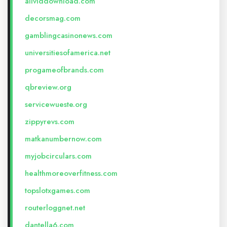
allviddownload.com
decorsmag.com
gamblingcasinonews.com
universitiesofamerica.net
progameofbrands.com
qbreview.org
servicewueste.org
zippyrevs.com
matkanumbernow.com
myjobcirculars.com
healthmoreoverfitness.com
topslotxgames.com
routerloggnet.net
dantella6.com