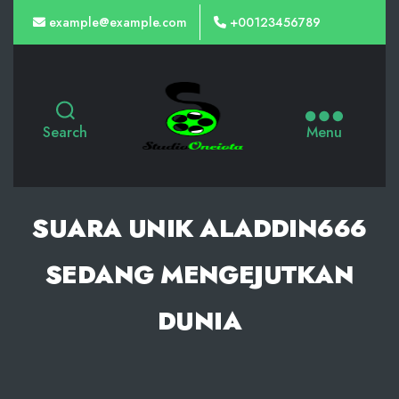
example@example.com
+00123456789
Slot
Gacor
Search
Menu
Malam
Ini
dari
SUARA UNIK ALADDIN666
PG
SEDANG MENGEJUTKAN
Soft,
Kemenangan
DUNIA
Maxwin
Terbaik