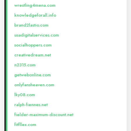
wrestling4mena.com
knowledgeforall.info
brand2lastio.com
usadigitalservices.com
socialhoppers.com
creativedream.net
n2315.com
getwebonline.com
onlyfansheaven.com
lky08.com
ralph-fiennes.net
fielder-maximum-discount.net
fitfllex.com