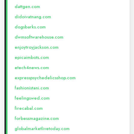
dattgen.com
didoivatnang.com
dogsbarks.com
dwmsoftwarehouse.com
enjoytroyjackson.com
epicaimbots.com
etech4news.com
expresspsychedelicsshop.com
fashionistani.com
feelingswed.com
firecabal.com
forbessmagazine.com
globalmarketlivetoday.com