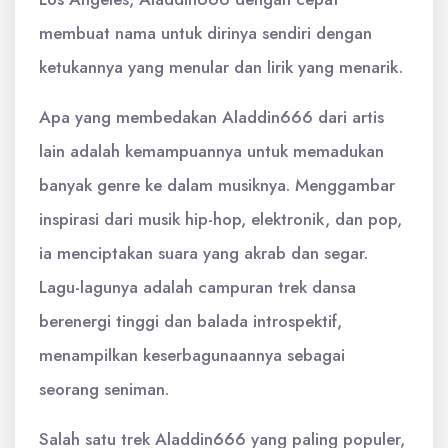
membuat nama untuk dirinya sendiri dengan
ketukannya yang menular dan lirik yang menarik.
Apa yang membedakan Aladdin666 dari artis
lain adalah kemampuannya untuk memadukan
banyak genre ke dalam musiknya. Menggambar
inspirasi dari musik hip-hop, elektronik, dan pop,
ia menciptakan suara yang akrab dan segar.
Lagu-lagunya adalah campuran trek dansa
berenergi tinggi dan balada introspektif,
menampilkan keserbagunaannya sebagai
seorang seniman.
Salah satu trek Aladdin666 yang paling populer,