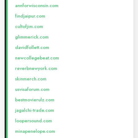
annforwisconsin.com
findjaipur.com
cultofjim.com
glimmerick.com
davidfollett.com
newcollegebeat.com
reverbnewyork.com
skinmerch.com
usvisaforum.com
bestmovierulz.com
jagalchi-trade.com
loopersound.com
minapenelope.com