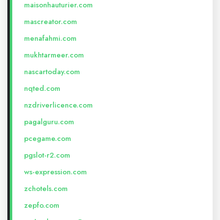
maisonhauturier.com
mascreator.com
menafahmi.com
mukhtarmeer.com
nascartoday.com
nqted.com
nzdriverlicence.com
pagalguru.com
pcegame.com
pgslot-r2.com
ws-expression.com
zchotels.com
zepfo.com