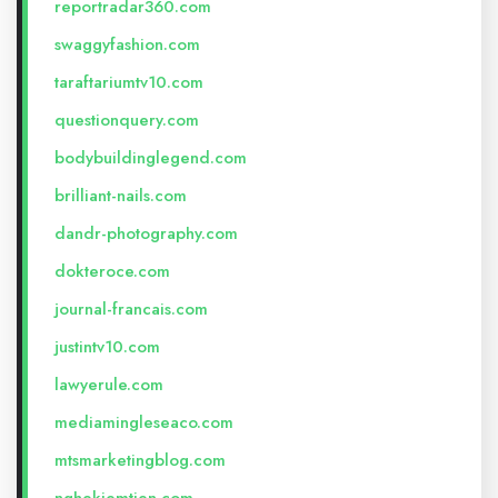
reportradar360.com
swaggyfashion.com
taraftariumtv10.com
questionquery.com
bodybuildinglegend.com
brilliant-nails.com
dandr-photography.com
dokteroce.com
journal-francais.com
justintv10.com
lawyerule.com
mediamingleseaco.com
mtsmarketingblog.com