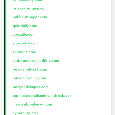
promodesignai.com
publicistspaper.com
quindaily.com
abosulte.com
aiverse24.com
anubella.com
audiobooksonaudible.com
beautenetwork.com
bitcoin-tracing.com
bodyandshapes.com
businessconsultantsroundrock.com
classicglobalnews.com
cybercusp.com