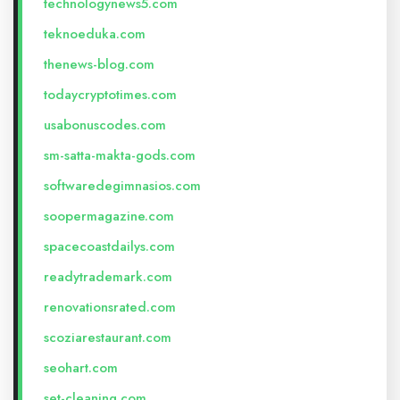
technologynews5.com
teknoeduka.com
thenews-blog.com
todaycryptotimes.com
usabonuscodes.com
sm-satta-makta-gods.com
softwaredegimnasios.com
soopermagazine.com
spacecoastdailys.com
readytrademark.com
renovationsrated.com
scoziarestaurant.com
seohart.com
set-cleaning.com