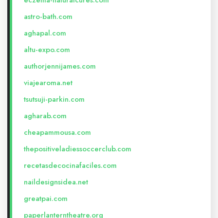
eczema-naturalcures.com
astro-bath.com
aghapal.com
altu-expo.com
authorjennijames.com
viajearoma.net
tsutsuji-parkin.com
agharab.com
cheapammousa.com
thepositiveladiessoccerclub.com
recetasdecocinafaciles.com
naildesignsidea.net
greatpai.com
paperlanterntheatre.org