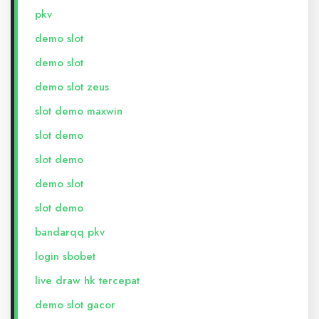
pkv
demo slot
demo slot
demo slot zeus
slot demo maxwin
slot demo
slot demo
demo slot
slot demo
bandarqq pkv
login sbobet
live draw hk tercepat
demo slot gacor