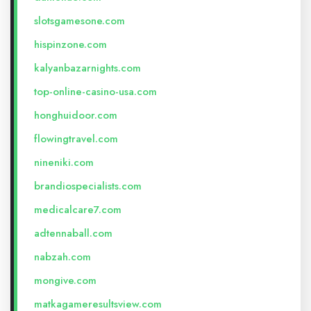
slotsgamesone.com
hispinzone.com
kalyanbazarnights.com
top-online-casino-usa.com
honghuidoor.com
flowingtravel.com
nineniki.com
brandiospecialists.com
medicalcare7.com
adtennaball.com
nabzah.com
mongive.com
matkagameresultsview.com