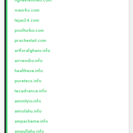
nghekiemtien.com
wasirku.com
tejas24.com
poolturbo.com
prachestait.com
artforafghans.info
airvendio.info
healthexe.info
puretecx.info
tecadvance.info
aminityio.info
amiolahu.info
ampacheme.info
ampullahu.info