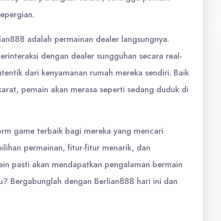
epergian.
lian888 adalah permainan dealer langsungnya.
rinteraksi dengan dealer sungguhan secara real-
entik dari kenyamanan rumah mereka sendiri. Baik
karat, pemain akan merasa seperti sedang duduk di
form game terbaik bagi mereka yang mencari
ihan permainan, fitur-fitur menarik, dan
in pasti akan mendapatkan pengalaman bermain
? Bergabunglah dengan Berlian888 hari ini dan