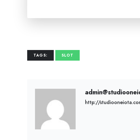
TAGS:
SLOT
admin@studioonei
http://studiooneiota.c