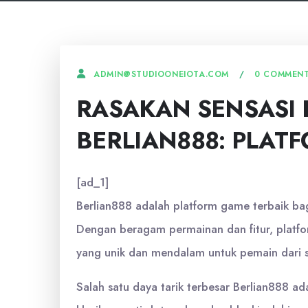
0 COMMEN
ADMIN@STUDIOONEIOTA.COM
RASAKAN SENSASI 
BERLIAN888: PLAT
[ad_1]
Berlian888 adalah platform game terbaik ba
Dengan beragam permainan dan fitur, plat
yang unik dan mendalam untuk pemain dari s
Salah satu daya tarik terbesar Berlian888 ad