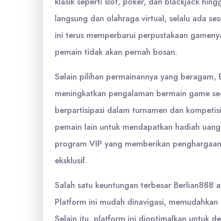
klasik seperti slot, poker, dan blackjack hi
langsung dan olahraga virtual, selalu ada s
ini terus memperbarui perpustakaan gamenya
pemain tidak akan pernah bosan.
Selain pilihan permainannya yang beragam, 
meningkatkan pengalaman bermain game seca
berpartisipasi dalam turnamen dan kompetis
pemain lain untuk mendapatkan hadiah uang t
program VIP yang memberikan penghargaan k
eksklusif.
Salah satu keuntungan terbesar Berlian888
Platform ini mudah dinavigasi, memudahkan
Selain itu, platform ini dioptimalkan untuk 