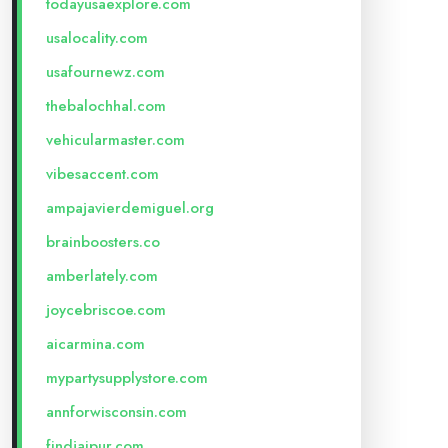
todayusaexplore.com
usalocality.com
usafournewz.com
thebalochhal.com
vehicularmaster.com
vibesaccent.com
ampajavierdemiguel.org
brainboosters.co
amberlately.com
joycebriscoe.com
aicarmina.com
mypartysupplystore.com
annforwisconsin.com
findjaipur.com