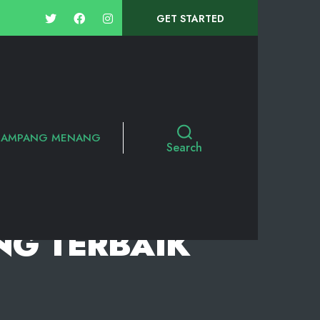
GET STARTED
GAMPANG MENANG
Search
MBIRAAN DI
NG TERBAIK