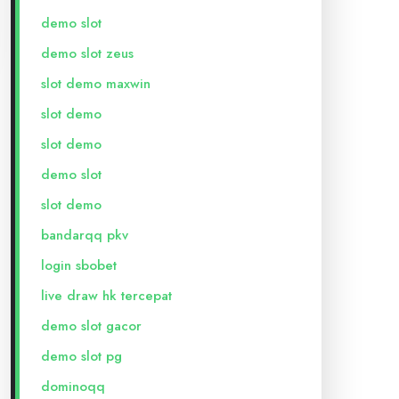
demo slot
demo slot zeus
slot demo maxwin
slot demo
slot demo
demo slot
slot demo
bandarqq pkv
login sbobet
live draw hk tercepat
demo slot gacor
demo slot pg
dominoqq