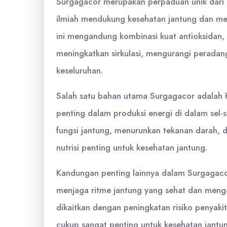
Surgagacor merupakan perpaduan unik dari b
ilmiah mendukung kesehatan jantung dan men
ini mengandung kombinasi kuat antioksidan, 
meningkatkan sirkulasi, mengurangi peradan
keseluruhan.
Salah satu bahan utama Surgagacor adalah 
penting dalam produksi energi di dalam sel-
fungsi jantung, menurunkan tekanan darah, 
nutrisi penting untuk kesehatan jantung.
Kandungan penting lainnya dalam Surgagac
menjaga ritme jantung yang sehat dan meng
dikaitkan dengan peningkatan risiko penyakit
cukup sangat penting untuk kesehatan jantu