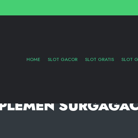
HOME
SLOT GACOR
SLOT GRATIS
SLOT 
I KESEHATAN JANT
PLEMEN SURGAGA