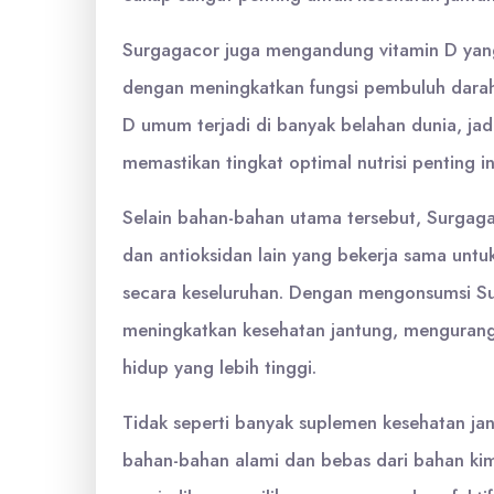
Surgagacor juga mengandung vitamin D yang 
dengan meningkatkan fungsi pembuluh dara
D umum terjadi di banyak belahan dunia, j
memastikan tingkat optimal nutrisi penting i
Selain bahan-bahan utama tersebut, Surgag
dan antioksidan lain yang bekerja sama unt
secara keseluruhan. Dengan mengonsumsi Sur
meningkatkan kesehatan jantung, mengurangi 
hidup yang lebih tinggi.
Tidak seperti banyak suplemen kesehatan jan
bahan-bahan alami dan bebas dari bahan ki