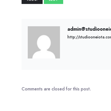
admin@studioonei
http://studiooneiota.c
Comments are closed for this post.