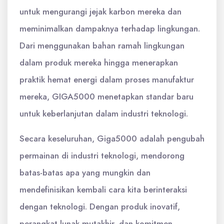
untuk mengurangi jejak karbon mereka dan
meminimalkan dampaknya terhadap lingkungan.
Dari menggunakan bahan ramah lingkungan
dalam produk mereka hingga menerapkan
praktik hemat energi dalam proses manufaktur
mereka, GIGA5000 menetapkan standar baru
untuk keberlanjutan dalam industri teknologi.
Secara keseluruhan, Giga5000 adalah pengubah
permainan di industri teknologi, mendorong
batas-batas apa yang mungkin dan
mendefinisikan kembali cara kita berinteraksi
dengan teknologi. Dengan produk inovatif,
perangkat lunak mutakhir, dan komitmen