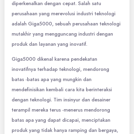
diperkenalkan dengan cepat. Salah satu
perusahaan yang merevolusi industri teknologi
adalah Giga5000, sebuah perusahaan teknologi
mutakhir yang mengguncang industri dengan
produk dan layanan yang inovatif.
Giga5000 dikenal karena pendekatan
inovatifnya terhadap teknologi, mendorong
batas -batas apa yang mungkin dan
mendefinisikan kembali cara kita berinteraksi
dengan teknologi. Tim insinyur dan desainer
terampil mereka terus -menerus mendorong
batas apa yang dapat dicapai, menciptakan
produk yang tidak hanya ramping dan bergaya,