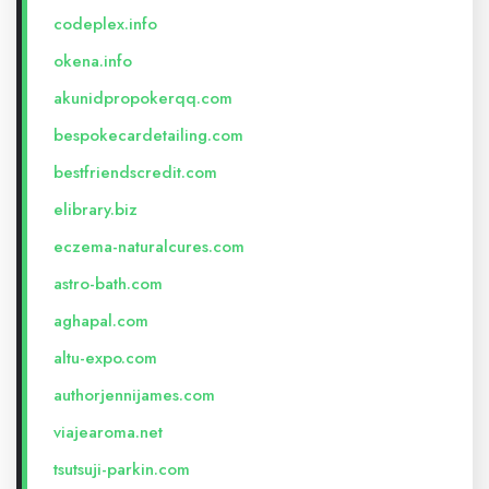
codeplex.info
okena.info
akunidpropokerqq.com
bespokecardetailing.com
bestfriendscredit.com
elibrary.biz
eczema-naturalcures.com
astro-bath.com
aghapal.com
altu-expo.com
authorjennijames.com
viajearoma.net
tsutsuji-parkin.com