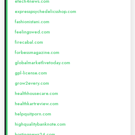
etech4news.com
expresspsychedelicsshop.com
fashionistani.com
feelingswed.com
firecabal.com
forbessmagazine.com
globalmarketlivetoday.com
gpl-license.com
grow2every.com
healthhousecare.com
healthkartreview.com
helpquitporn.com
highqualitybanknote.com
hostingnews24.com