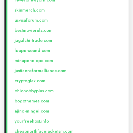
reverbnewyork.com
skinmerch.com
usvisaforum.com
bestmovierulz.com
jagalchi-trade.com
loopersound.com
minapenelope.com
justicereformalliance.com
cryptoglax.com
ohiohobbyplus.com
bogothemes.com
ajino-mingei.com
yourfreehost.info
cheapnorthfacejacketsm.com