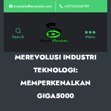
example@example.com
+00123456789
Slot
Gacor
Search
Menu
Malam
Ini
MEREVOLUSI INDUSTRI
dari
PG
TEKNOLOGI:
Soft,
MEMPERKENALKAN
Kemenangan
Maxwin
GIGA5000
Terbaik