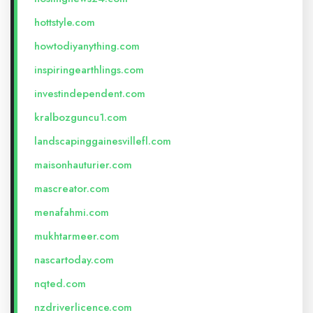
hottstyle.com
howtodiyanything.com
inspiringearthlings.com
investindependent.com
kralbozguncu1.com
landscapinggainesvillefl.com
maisonhauturier.com
mascreator.com
menafahmi.com
mukhtarmeer.com
nascartoday.com
nqted.com
nzdriverlicence.com