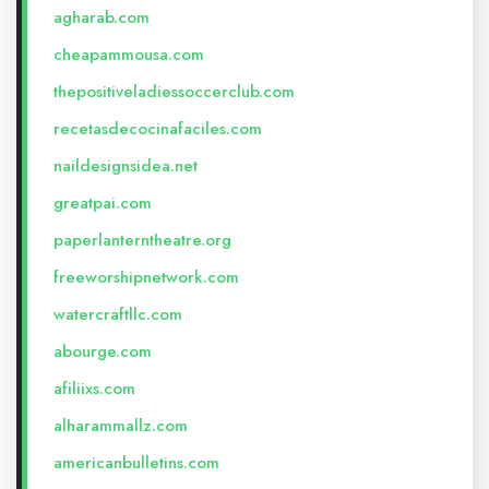
agharab.com
cheapammousa.com
thepositiveladiessoccerclub.com
recetasdecocinafaciles.com
naildesignsidea.net
greatpai.com
paperlanterntheatre.org
freeworshipnetwork.com
watercraftllc.com
abourge.com
afiliixs.com
alharammallz.com
americanbulletins.com