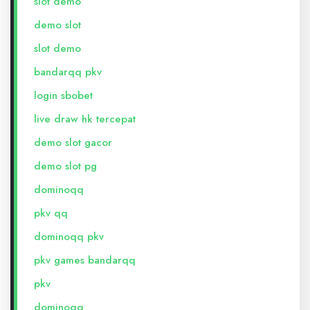
slot demo
demo slot
slot demo
bandarqq pkv
login sbobet
live draw hk tercepat
demo slot gacor
demo slot pg
dominoqq
pkv qq
dominoqq pkv
pkv games bandarqq
pkv
dominoqq