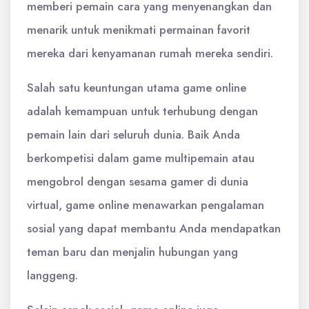
memberi pemain cara yang menyenangkan dan
menarik untuk menikmati permainan favorit
mereka dari kenyamanan rumah mereka sendiri.
Salah satu keuntungan utama game online
adalah kemampuan untuk terhubung dengan
pemain lain dari seluruh dunia. Baik Anda
berkompetisi dalam game multipemain atau
mengobrol dengan sesama gamer di dunia
virtual, game online menawarkan pengalaman
sosial yang dapat membantu Anda mendapatkan
teman baru dan menjalin hubungan yang
langgeng.