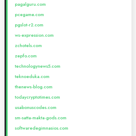
pagalguru.com
pcegame.com
pgslot-r2.com
ws-expression.com
zchotels.com
zepfo.com
technologynews5.com
teknoeduka.com
thenews-blog.com
todaycryptotimes.com
usabonuscodes.com
sm-satta-makta-gods.com
softwaredegimnasios.com