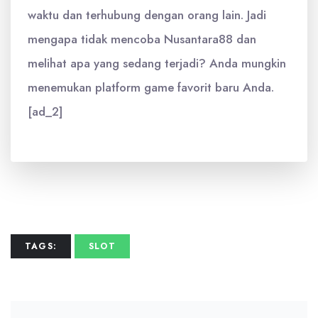
waktu dan terhubung dengan orang lain. Jadi
mengapa tidak mencoba Nusantara88 dan
melihat apa yang sedang terjadi? Anda mungkin
menemukan platform game favorit baru Anda.
[ad_2]
TAGS:
SLOT