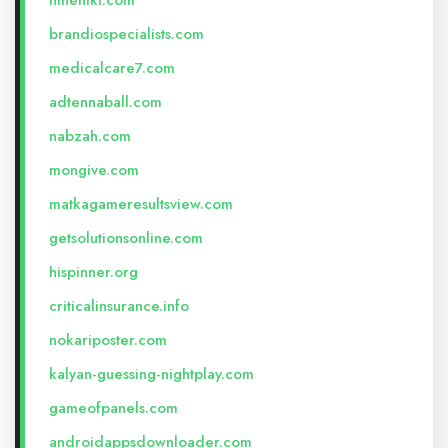
nineniki.com
brandiospecialists.com
medicalcare7.com
adtennaball.com
nabzah.com
mongive.com
matkagameresultsview.com
getsolutionsonline.com
hispinner.org
criticalinsurance.info
nokariposter.com
kalyan-guessing-nightplay.com
gameofpanels.com
androidappsdownloader.com