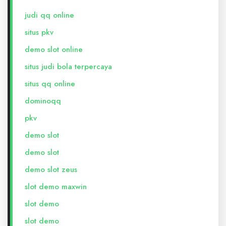
judi qq online
situs pkv
demo slot online
situs judi bola terpercaya
situs qq online
dominoqq
pkv
demo slot
demo slot
demo slot zeus
slot demo maxwin
slot demo
slot demo