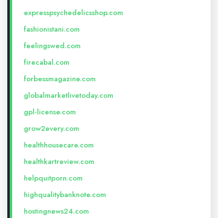
expresspsychedelicsshop.com
fashionistani.com
feelingswed.com
firecabal.com
forbessmagazine.com
globalmarketlivetoday.com
gpl-license.com
grow2every.com
healthhousecare.com
healthkartreview.com
helpquitporn.com
highqualitybanknote.com
hostingnews24.com