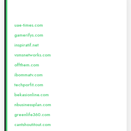
uae-times.com
gamerifys.com
inspiratif.net
vsmsnetworks.com
offthem.com
ibommatv.com
techporfit.com
bekasionline.com
nbusinessplan.com
greenlife360.com
cantshoutitout.com