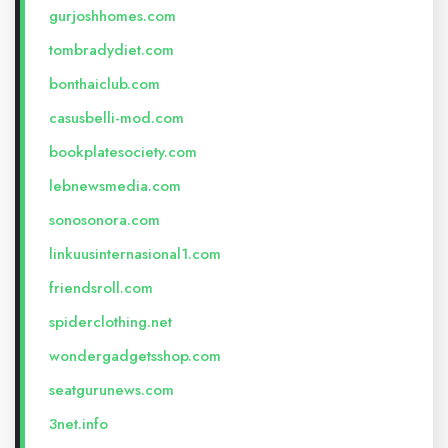
gurjoshhomes.com
tombradydiet.com
bonthaiclub.com
casusbelli-mod.com
bookplatesociety.com
lebnewsmedia.com
sonosonora.com
linkuusinternasional1.com
friendsroll.com
spiderclothing.net
wondergadgetsshop.com
seatgurunews.com
3net.info