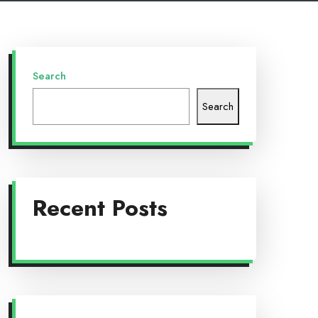
Search
Search
Recent Posts