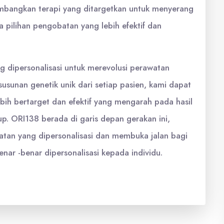
angkan terapi yang ditargetkan untuk menyerang
a pilihan pengobatan yang lebih efektif dan
g dipersonalisasi untuk merevolusi perawatan
sunan genetik unik dari setiap pasien, kami dapat
h bertarget dan efektif yang mengarah pada hasil
up. ORI138 berada di garis depan gerakan ini,
atan yang dipersonalisasi dan membuka jalan bagi
ar -benar dipersonalisasi kepada individu.