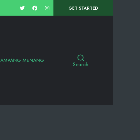
GET STARTED
GAMPANG MENANG
Search
ONER ORI138:
N YANG