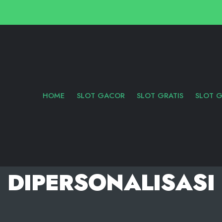
HOME
SLOT GACOR
SLOT GRATIS
SLOT 
 POTENSI REVOLUSI
DEPAN KEDOKTERA
DIPERSONALISASI