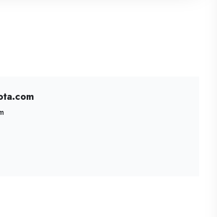
ota.com
om