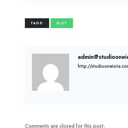
TAGS:
SLOT
admin@studioonei
http://studiooneiota.c
Comments are closed for this post.