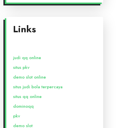
Links
judi qq online
situs pkv
demo slot online
situs judi bola terpercaya
situs qq online
dominoqq
pkv
demo slot