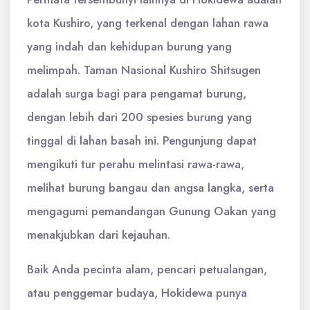
kota Kushiro, yang terkenal dengan lahan rawa
yang indah dan kehidupan burung yang
melimpah. Taman Nasional Kushiro Shitsugen
adalah surga bagi para pengamat burung,
dengan lebih dari 200 spesies burung yang
tinggal di lahan basah ini. Pengunjung dapat
mengikuti tur perahu melintasi rawa-rawa,
melihat burung bangau dan angsa langka, serta
mengagumi pemandangan Gunung Oakan yang
menakjubkan dari kejauhan.
Baik Anda pecinta alam, pencari petualangan,
atau penggemar budaya, Hokidewa punya