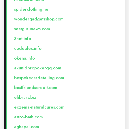
spiderclothing.net
wondergadgetsshop.com
seatgurunews.com
3net.info
codeplex.info
okena.info
akunidpropokerqq.com
bespokecardetailing.com
bestfriendscredit.com
elibrary.biz
eczema-naturalcures.com
astro-bath.com
aghapal.com