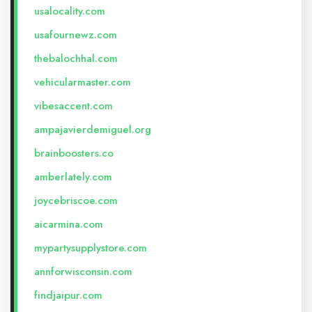
usalocality.com
usafournewz.com
thebalochhal.com
vehicularmaster.com
vibesaccent.com
ampajavierdemiguel.org
brainboosters.co
amberlately.com
joycebriscoe.com
aicarmina.com
mypartysupplystore.com
annforwisconsin.com
findjaipur.com