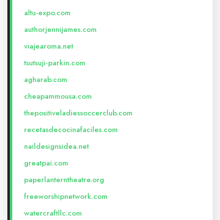
altu-expo.com
authorjennijames.com
viajearoma.net
tsutsuji-parkin.com
agharab.com
cheapammousa.com
thepositiveladiessoccerclub.com
recetasdecocinafaciles.com
naildesignsidea.net
greatpai.com
paperlanterntheatre.org
freeworshipnetwork.com
watercraftllc.com