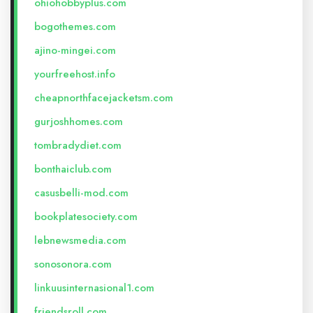
ohiohobbyplus.com
bogothemes.com
ajino-mingei.com
yourfreehost.info
cheapnorthfacejacketsm.com
gurjoshhomes.com
tombradydiet.com
bonthaiclub.com
casusbelli-mod.com
bookplatesociety.com
lebnewsmedia.com
sonosonora.com
linkuusinternasional1.com
friendsroll.com