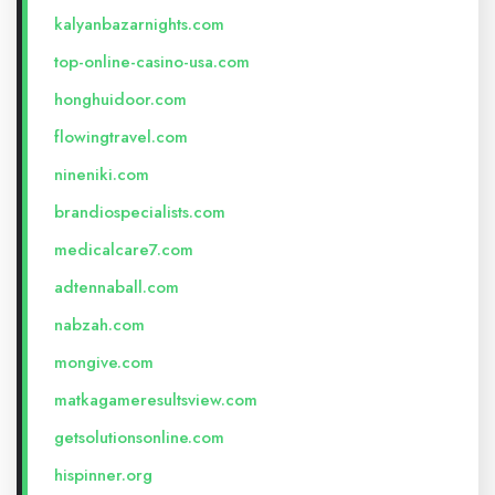
kalyanbazarnights.com
top-online-casino-usa.com
honghuidoor.com
flowingtravel.com
nineniki.com
brandiospecialists.com
medicalcare7.com
adtennaball.com
nabzah.com
mongive.com
matkagameresultsview.com
getsolutionsonline.com
hispinner.org