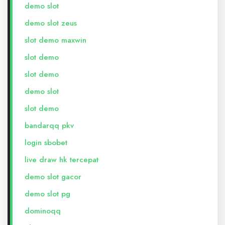
demo slot
demo slot zeus
slot demo maxwin
slot demo
slot demo
demo slot
slot demo
bandarqq pkv
login sbobet
live draw hk tercepat
demo slot gacor
demo slot pg
dominoqq