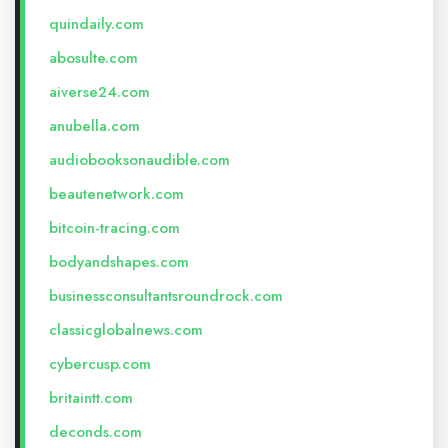
quindaily.com
abosulte.com
aiverse24.com
anubella.com
audiobooksonaudible.com
beautenetwork.com
bitcoin-tracing.com
bodyandshapes.com
businessconsultantsroundrock.com
classicglobalnews.com
cybercusp.com
britaintt.com
deconds.com