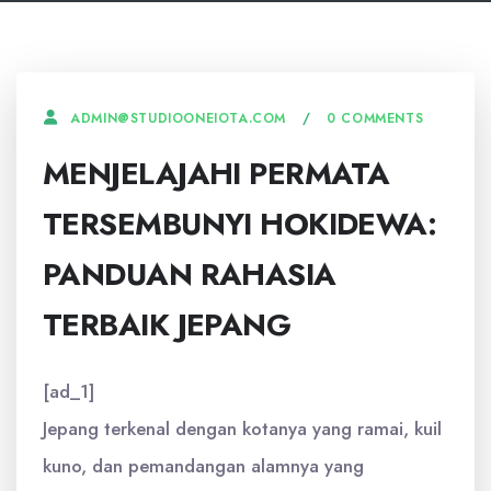
0 COMMENTS
ADMIN@STUDIOONEIOTA.COM
MENJELAJAHI PERMATA
TERSEMBUNYI HOKIDEWA:
PANDUAN RAHASIA
TERBAIK JEPANG
[ad_1]
Jepang terkenal dengan kotanya yang ramai, kuil
kuno, dan pemandangan alamnya yang