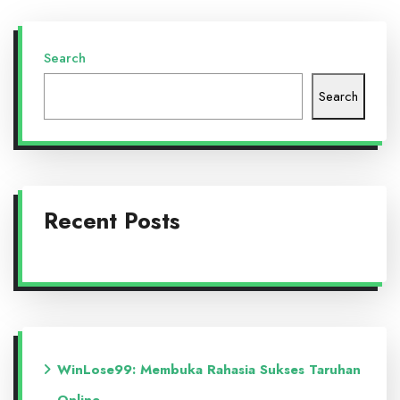
Search
Search
Recent Posts
WinLose99: Membuka Rahasia Sukses Taruhan