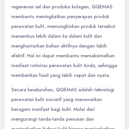
regenerasi sel dan produksi kolagen, QQEMAS
membantu meningkatkan penyerapan produk
perawatan kulit, memungkinkan produk tersebut
menembus lebih dalam ke dalam kulit dan
menghantarkan bahan aktifnya dengan lebih
efektif. Hal ini dapat membantu memaksimalkan
manfaat rutinitas perawatan kulit Anda, sehingga
memberikan hasil yang lebih cepat dan nyata.
Secara keseluruhan, QQEMAS adalah teknologi
perawatan kulit inovatif yang menawarkan
beragam manfaat bagi kulit. Mulai dari
mengurangi tanda-tanda penuaan dan
meningkatkan hidrasi kulit hingga meningkatkan