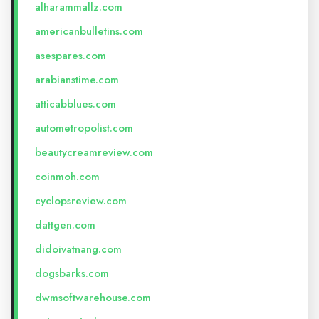
alharammallz.com
americanbulletins.com
asespares.com
arabianstime.com
atticabblues.com
autometropolist.com
beautycreamreview.com
coinmoh.com
cyclopsreview.com
dattgen.com
didoivatnang.com
dogsbarks.com
dwmsoftwarehouse.com