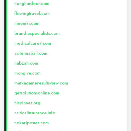
honghuidoor.com
flowingtravel.com
nineniki.com
brandiospecialists.com
medicalcare7.com
adtennaball.com
nabzah.com
mongive.com
matkagameresultsview.com
getsolutionsonline.com
hispinner.org
criticalinsurance.info
nokariposter.com