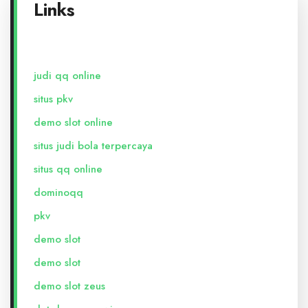
Links
judi qq online
situs pkv
demo slot online
situs judi bola terpercaya
situs qq online
dominoqq
pkv
demo slot
demo slot
demo slot zeus