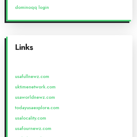
dominoqq login
Links
usafullnewz.com
uktimenetwork.com
usaworldnewz.com
todayusaexplore.com
usalocality.com
usafournewz.com