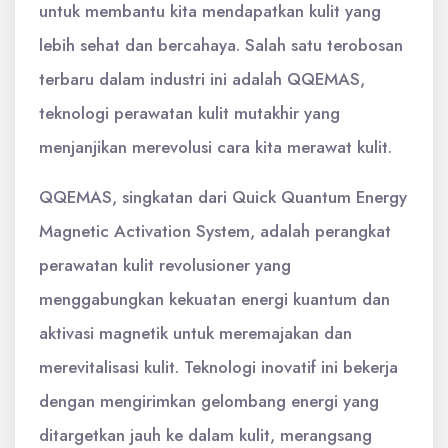
untuk membantu kita mendapatkan kulit yang
lebih sehat dan bercahaya. Salah satu terobosan
terbaru dalam industri ini adalah QQEMAS,
teknologi perawatan kulit mutakhir yang
menjanjikan merevolusi cara kita merawat kulit.
QQEMAS, singkatan dari Quick Quantum Energy
Magnetic Activation System, adalah perangkat
perawatan kulit revolusioner yang
menggabungkan kekuatan energi kuantum dan
aktivasi magnetik untuk meremajakan dan
merevitalisasi kulit. Teknologi inovatif ini bekerja
dengan mengirimkan gelombang energi yang
ditargetkan jauh ke dalam kulit, merangsang