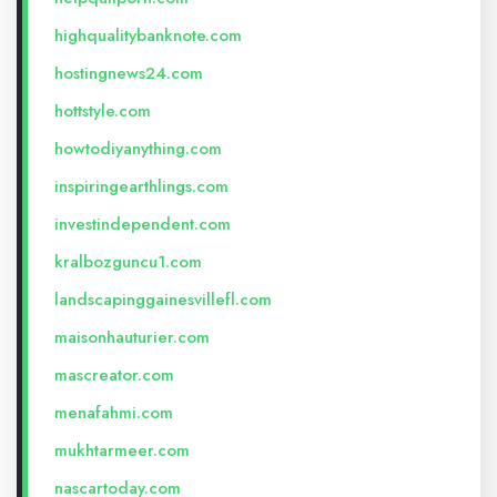
highqualitybanknote.com
hostingnews24.com
hottstyle.com
howtodiyanything.com
inspiringearthlings.com
investindependent.com
kralbozguncu1.com
landscapinggainesvillefl.com
maisonhauturier.com
mascreator.com
menafahmi.com
mukhtarmeer.com
nascartoday.com