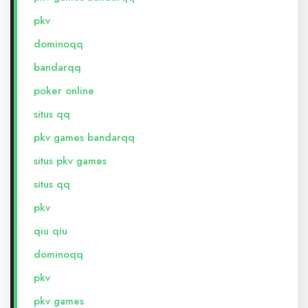
pkv
dominoqq
bandarqq
poker online
situs qq
pkv games bandarqq
situs pkv games
situs qq
pkv
qiu qiu
dominoqq
pkv
pkv games