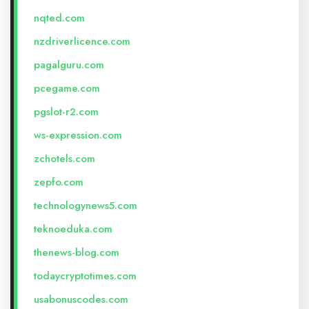
nqted.com
nzdriverlicence.com
pagalguru.com
pcegame.com
pgslot-r2.com
ws-expression.com
zchotels.com
zepfo.com
technologynews5.com
teknoeduka.com
thenews-blog.com
todaycryptotimes.com
usabonuscodes.com