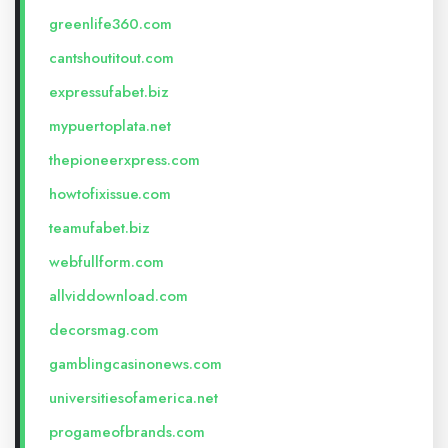
greenlife360.com
cantshoutitout.com
expressufabet.biz
mypuertoplata.net
thepioneerxpress.com
howtofixissue.com
teamufabet.biz
webfullform.com
allviddownload.com
decorsmag.com
gamblingcasinonews.com
universitiesofamerica.net
progameofbrands.com