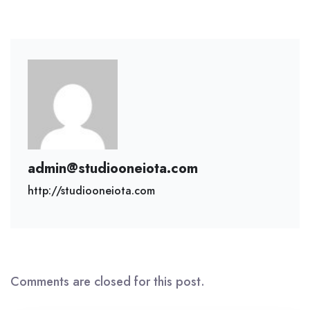
admin@studiooneiota.com
http://studiooneiota.com
Comments are closed for this post.