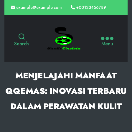
example@example.com
+00123456789
Slot
Gacor
Search
Menu
Malam
Ini
dari
MENJELAJAHI MANFAAT
PG
QQEMAS: INOVASI TERBARU
Soft,
Kemenangan
DALAM PERAWATAN KULIT
Maxwin
Terbaik