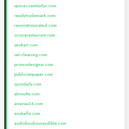
spacecoastdailys.com
readytrademark.com
renovationsrated.com
scoziarestaurant.com
seohart.com
set-cleaning.com
promodesignai.com
publicistspaper.com
quindaily.com
abosulte.com
aiverse24.com
anubella.com
audiobooksonaudible.com