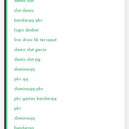
demo slot
slot demo
bandarqq pkv
login sbobet
live draw hk tercepat
demo slot gacor
demo slot pg
dominoqq
pkv qq
dominoqq pkv
pkv games bandarqq
pkv
dominoqq
bandarqq