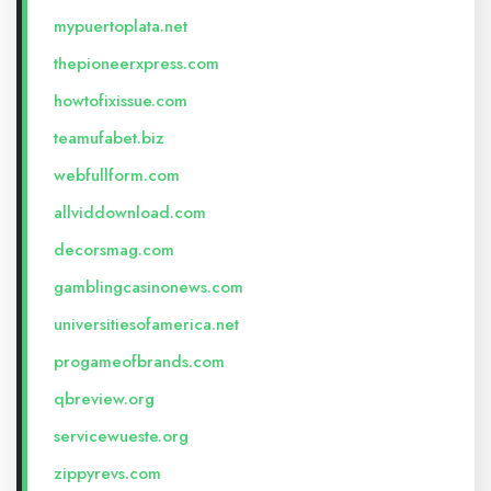
mypuertoplata.net
thepioneerxpress.com
howtofixissue.com
teamufabet.biz
webfullform.com
allviddownload.com
decorsmag.com
gamblingcasinonews.com
universitiesofamerica.net
progameofbrands.com
qbreview.org
servicewueste.org
zippyrevs.com