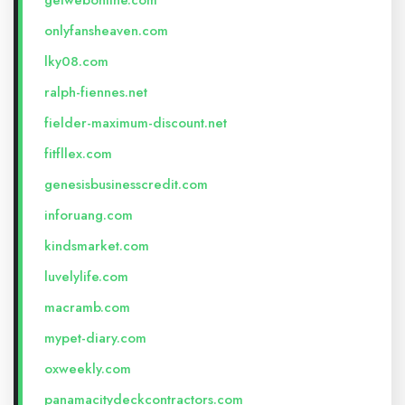
getwebonline.com
onlyfansheaven.com
lky08.com
ralph-fiennes.net
fielder-maximum-discount.net
fitfllex.com
genesisbusinesscredit.com
inforuang.com
kindsmarket.com
luvelylife.com
macramb.com
mypet-diary.com
oxweekly.com
panamacitydeckcontractors.com