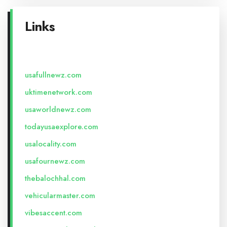
Links
usafullnewz.com
uktimenetwork.com
usaworldnewz.com
todayusaexplore.com
usalocality.com
usafournewz.com
thebalochhal.com
vehicularmaster.com
vibesaccent.com