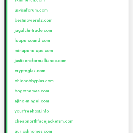
skinmerch.com
usvisaforum.com
bestmovierulz.com
jagalchi-trade.com
loopersound.com
minapenelope.com
justicereformalliance.com
cryptoglax.com
ohiohobbyplus.com
bogothemes.com
ajino-mingei.com
yourfreehost.info
cheapnorthfacejacketsm.com
gurjoshhomes.com