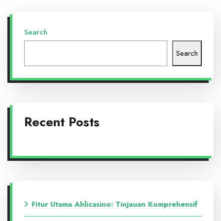
Search
Search
Recent Posts
Fitur Utama Ahlicasino: Tinjauan Komprehensif