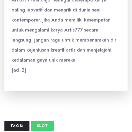
paling inovatif dan menarik di dunia seni
kontemporer. Jika Anda memiliki kesempatan
untuk mengalami karya Artis777 secara
langsung, jangan ragu untuk membenamkan diri
dalam kejeniusan kreatif artis dan menjelajahi
kedalaman gaya unik mereka.
[ad_2]
TAGS:
SLOT