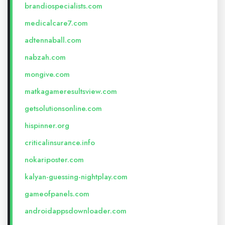
brandiospecialists.com
medicalcare7.com
adtennaball.com
nabzah.com
mongive.com
matkagameresultsview.com
getsolutionsonline.com
hispinner.org
criticalinsurance.info
nokariposter.com
kalyan-guessing-nightplay.com
gameofpanels.com
androidappsdownloader.com