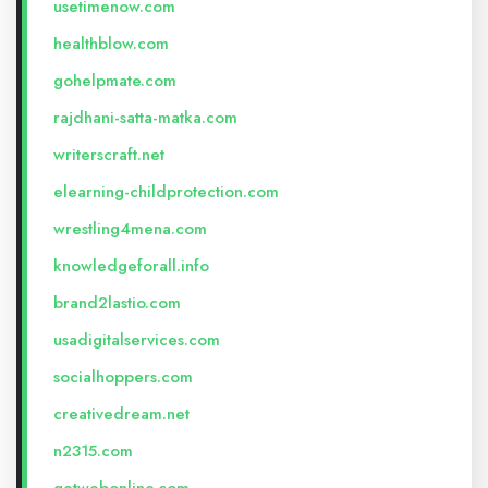
usetimenow.com
healthblow.com
gohelpmate.com
rajdhani-satta-matka.com
writerscraft.net
elearning-childprotection.com
wrestling4mena.com
knowledgeforall.info
brand2lastio.com
usadigitalservices.com
socialhoppers.com
creativedream.net
n2315.com