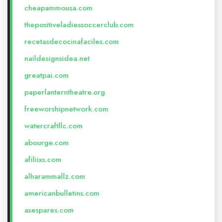
cheapammousa.com
thepositiveladiessoccerclub.com
recetasdecocinafaciles.com
naildesignsidea.net
greatpai.com
paperlanterntheatre.org
freeworshipnetwork.com
watercraftllc.com
abourge.com
afiliixs.com
alharammallz.com
americanbulletins.com
asespares.com