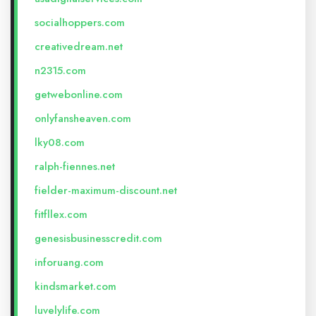
socialhoppers.com
creativedream.net
n2315.com
getwebonline.com
onlyfansheaven.com
lky08.com
ralph-fiennes.net
fielder-maximum-discount.net
fitfllex.com
genesisbusinesscredit.com
inforuang.com
kindsmarket.com
luvelylife.com