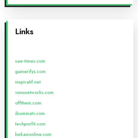
Links
uae-times.com
gamerifys.com
inspiratif.net
vsmsnetworks.com
offthem.com
ibommatv.com
techporfit.com
bekasionline.com