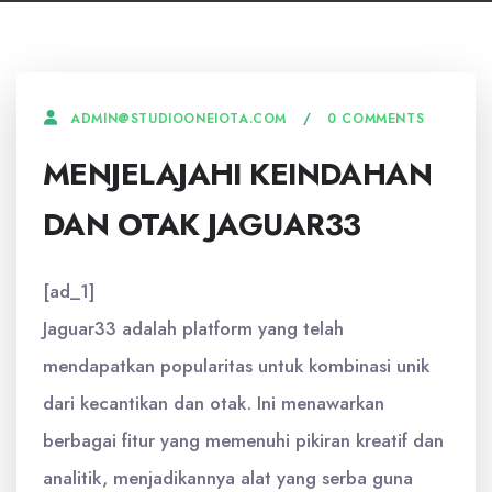
0 COMMENTS
ADMIN@STUDIOONEIOTA.COM
MENJELAJAHI KEINDAHAN
DAN OTAK JAGUAR33
[ad_1]
Jaguar33 adalah platform yang telah
mendapatkan popularitas untuk kombinasi unik
dari kecantikan dan otak. Ini menawarkan
berbagai fitur yang memenuhi pikiran kreatif dan
analitik, menjadikannya alat yang serba guna