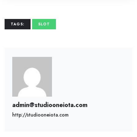
TAGS:
SLOT
admin@studiooneiota.com
http://studiooneiota.com