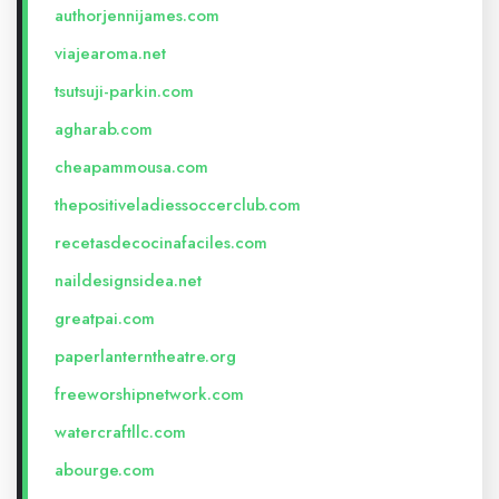
authorjennijames.com
viajearoma.net
tsutsuji-parkin.com
agharab.com
cheapammousa.com
thepositiveladiessoccerclub.com
recetasdecocinafaciles.com
naildesignsidea.net
greatpai.com
paperlanterntheatre.org
freeworshipnetwork.com
watercraftllc.com
abourge.com