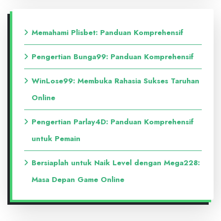
Memahami Plisbet: Panduan Komprehensif
Pengertian Bunga99: Panduan Komprehensif
WinLose99: Membuka Rahasia Sukses Taruhan
Online
Pengertian Parlay4D: Panduan Komprehensif
untuk Pemain
Bersiaplah untuk Naik Level dengan Mega228:
Masa Depan Game Online