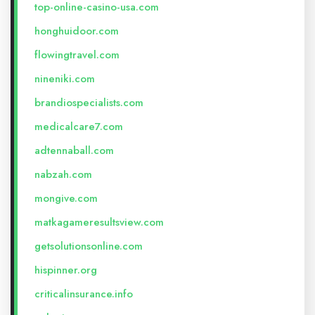
top-online-casino-usa.com
honghuidoor.com
flowingtravel.com
nineniki.com
brandiospecialists.com
medicalcare7.com
adtennaball.com
nabzah.com
mongive.com
matkagameresultsview.com
getsolutionsonline.com
hispinner.org
criticalinsurance.info