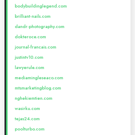
bodybuildinglegend.com
brilliant-nails.com
dandr-photography.com
dokteroce.com
journal-francais.com
justintv10.com
lawyerule.com
mediamingleseaco.com
mtsmarketingblog.com
nghekiemtien.com
wasirku.com
tejas24.com
poolturbo.com