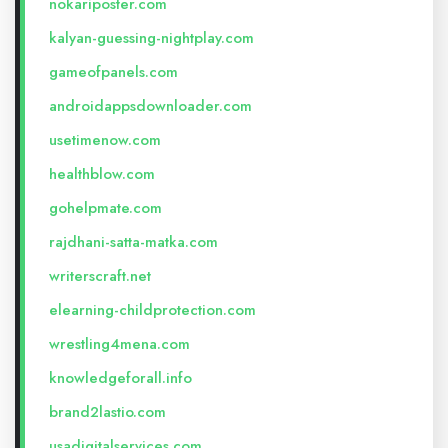
nokariposter.com
kalyan-guessing-nightplay.com
gameofpanels.com
androidappsdownloader.com
usetimenow.com
healthblow.com
gohelpmate.com
rajdhani-satta-matka.com
writerscraft.net
elearning-childprotection.com
wrestling4mena.com
knowledgeforall.info
brand2lastio.com
usadigitalservices.com