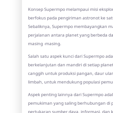
Konsep Supermpo melampaui misi eksplora
berfokus pada pengiriman astronot ke satu
Sebaliknya, Supermpo membayangkan ma
perjalanan antara planet yang berbed
masing -masing.
Salah satu aspek kunci dari Supermpo ad
berkelanjutan dan mandiri di setiap plan
canggih untuk produksi pangan, daur ulan
limbah, untuk mendukung populasi pemu
Aspek penting lainnya dari Supermpo ada
pemukiman yang saling berhubungan di 
pertukaran sumber daya, informasi, dan ke