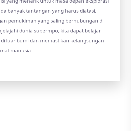
isi yang menarik untuk masa depan eksplorasi
ada banyak tantangan yang harus diatasi,
ngan pemukiman yang saling berhubungan di
elajahi dunia supermpo, kita dapat belajar
 di luar bumi dan memastikan kelangsungan
umat manusia.