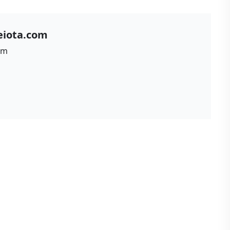
iota.com
om