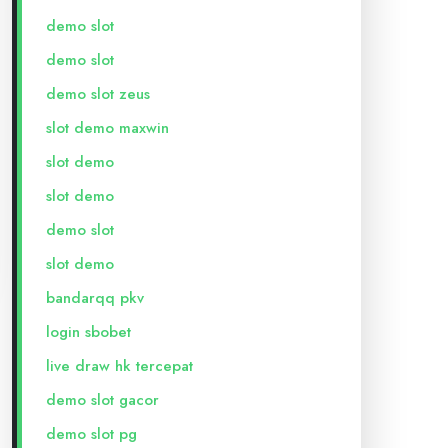
demo slot
demo slot
demo slot zeus
slot demo maxwin
slot demo
slot demo
demo slot
slot demo
bandarqq pkv
login sbobet
live draw hk tercepat
demo slot gacor
demo slot pg