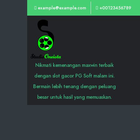
example@example.com
+00123456789
Slot
Gacor
Malam
Ini
dari
Nikmati kemenangan maxwin terbaik
PG
dengan slot gacor PG Soft malam ini.
MENJELAJAHI 
Soft,
Bermain lebih tenang dengan peluang
Kemenangan
besar untuk hasil yang memuaskan.
Maxwin
Terbaik