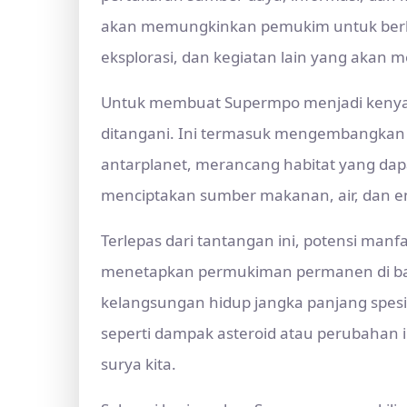
akan memungkinkan pemukim untuk berkol
eksplorasi, dan kegiatan lain yang aka
Untuk membuat Supermpo menjadi kenya
ditangani. Ini termasuk mengembangkan s
antarplanet, merancang habitat yang dap
menciptakan sumber makanan, air, dan en
Terlepas dari tantangan ini, potensi man
menetapkan permukiman permanen di ba
kelangsungan hidup jangka panjang spesie
seperti dampak asteroid atau perubahan 
surya kita.