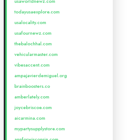
usaworldnewz.com
todayusaexplore.com
usalocality.com
usafournewz.com
thebalochhal.com
vehicularmaster.com
vibesaccent.com
ampajavierdemiguel.org
brainboosters.co
amberlately.com
joycebriscoe.com
aicarmina.com
mypartysupplystore.com
annforwisconsin.com