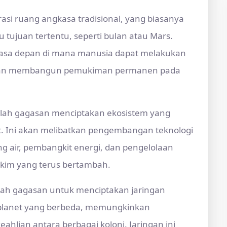
si ruang angkasa tradisional, yang biasanya
 tujuan tertentu, seperti bulan atau Mars.
sa depan di mana manusia dapat melakukan
a dan membangun pemukiman permanen pada
alah gagasan menciptakan ekosistem yang
et. Ini akan melibatkan pengembangan teknologi
g air, pembangkit energi, dan pengelolaan
kim yang terus bertambah.
lah gagasan untuk menciptakan jaringan
planet yang berbeda, memungkinkan
ahlian antara berbagai koloni. Jaringan ini