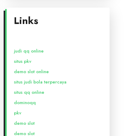
Links
judi qq online
situs pkv
demo slot online
situs judi bola terpercaya
situs qq online
dominoqq
pkv
demo slot
demo slot