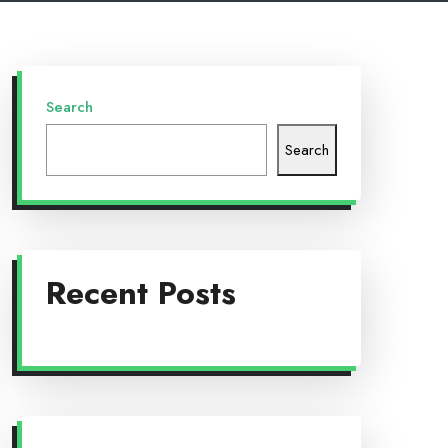
Search
Search
Recent Posts