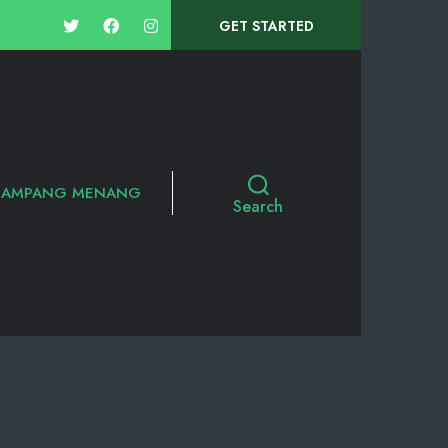
GET STARTED
GAMPANG MENANG
Search
S AKUNBOS:
 MAKHLUK