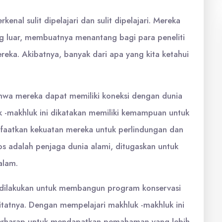
enal sulit dipelajari dan sulit dipelajari. Mereka
ng luar, membuatnya menantang bagi para peneliti
eka. Akibatnya, banyak dari apa yang kita ketahui
hwa mereka dapat memiliki koneksi dengan dunia
k -makhluk ini dikatakan memiliki kemampuan untuk
faatkan kekuatan mereka untuk perlindungan dan
 adalah penjaga dunia alami, ditugaskan untuk
alam.
h dilakukan untuk membangun program konservasi
tatnya. Dengan mempelajari makhluk -makhluk ini
berharap untuk mendapatkan pemahaman yang lebih