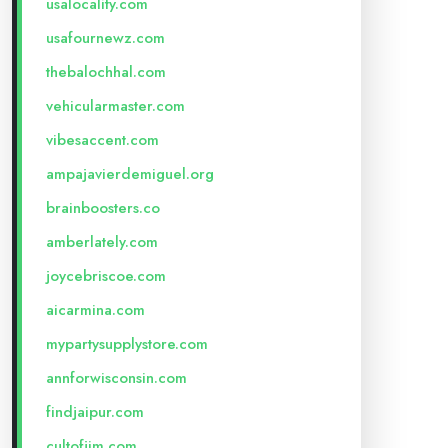
usalocality.com
usafournewz.com
thebalochhal.com
vehicularmaster.com
vibesaccent.com
ampajavierdemiguel.org
brainboosters.co
amberlately.com
joycebriscoe.com
aicarmina.com
mypartysupplystore.com
annforwisconsin.com
findjaipur.com
cultofjim.com