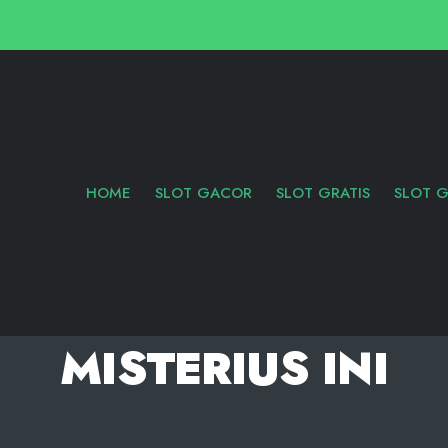
HOME
SLOT GACOR
SLOT GRATIS
SLOT 
HI DUNIA MISTERIU
 UNTUK MEMAHAMI
MISTERIUS INI