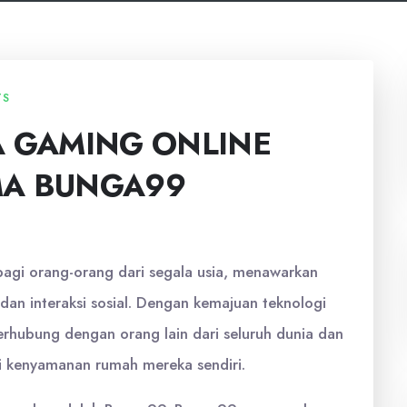
TS
A GAMING ONLINE
MA BUNGA99
bagi orang-orang dari segala usia, menawarkan
an interaksi sosial. Dengan kemajuan teknologi
terhubung dengan orang lain dari seluruh dunia dan
 kenyamanan rumah mereka sendiri.