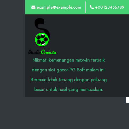
example@example.com
+00123456789
Slot
Gacor
Malam
Ini
dari
Nikmati kemenangan maxwin terbaik
PG
dengan slot gacor PG Soft malam ini.
MENJELAJAHI 
Soft,
Bermain lebih tenang dengan peluang
Kemenangan
besar untuk hasil yang memuaskan.
Maxwin
Terbaik