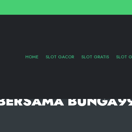
HOME
SLOT GACOR
SLOT GRATIS
SLOT 
DUNIA GAMING ONL
BERSAMA BUNGA9