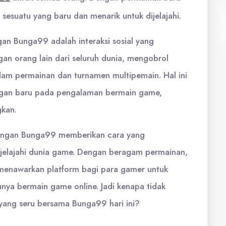
sesuatu yang baru dan menarik untuk dijelajahi.
an Bunga99 adalah interaksi sosial yang
n orang lain dari seluruh dunia, mengobrol
lam permainan dan turnamen multipemain. Hal ini
ngan baru pada pengalaman bermain game,
gkan.
dengan Bunga99 memberikan cara yang
elajahi dunia game. Dengan beragam permainan,
 menawarkan platform bagi para gamer untuk
nya bermain game online. Jadi kenapa tidak
yang seru bersama Bunga99 hari ini?