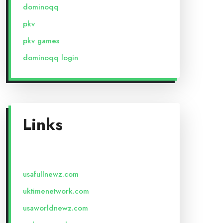
dominoqq
pkv
pkv games
dominoqq login
Links
usafullnewz.com
uktimenetwork.com
usaworldnewz.com