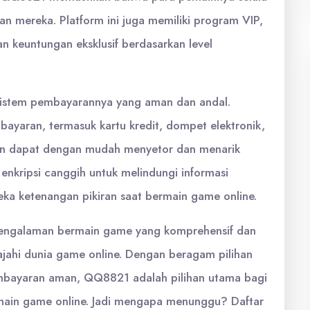
n mereka. Platform ini juga memiliki program VIP,
 keuntungan eksklusif berdasarkan level
 sistem pembayarannya yang aman dan andal.
ayaran, termasuk kartu kredit, dompet elektronik,
in dapat dengan mudah menyetor dan menarik
nkripsi canggih untuk melindungi informasi
ka ketenangan pikiran saat bermain game online.
engalaman bermain game yang komprehensif dan
ajahi dunia game online. Dengan beragam pilihan
mbayaran aman, QQ8821 adalah pilihan utama bagi
rmain game online. Jadi mengapa menunggu? Daftar