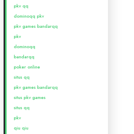
pkv qq
dominoqq pkv
pkv games bandarqq
pkv
dominoqq
bandarqq
poker online
situs qq
pkv games bandarqq
situs pkv games
situs qq
pkv
qiu qiu