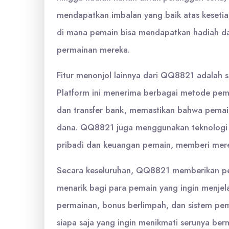
mendapatkan imbalan yang baik atas kesetiaa
di mana pemain bisa mendapatkan hadiah dan
permainan mereka.
Fitur menonjol lainnya dari QQ8821 adalah
Platform ini menerima berbagai metode pemb
dan transfer bank, memastikan bahwa pema
dana. QQ8821 juga menggunakan teknologi e
pribadi dan keuangan pemain, memberi mere
Secara keseluruhan, QQ8821 memberikan p
menarik bagi para pemain yang ingin menjel
permainan, bonus berlimpah, dan sistem pe
siapa saja yang ingin menikmati serunya be