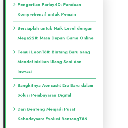
Pengertian Parlay4D: Panduan
Komprehensif untuk Pemain
Bersiaplah untuk Naik Level dengan
Mega228: Masa Depan Game Online
Temui Leon188: Bintang Baru yang
Mendefinisikan Ulang Seni dan
Inovasi
Bangkitnya Aoncash: Era Baru dalam
Solusi Pembayaran Digital
Dari Benteng Menjadi Pusat
Kebudayaan: Evolusi Benteng786