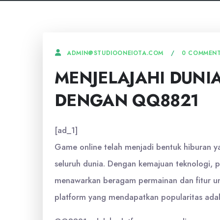
0 COMMEN
ADMIN@STUDIOONEIOTA.COM
MENJELAJAHI DUNI
DENGAN QQ8821
[ad_1]
Game online telah menjadi bentuk hiburan ya
seluruh dunia. Dengan kemajuan teknologi, p
menawarkan beragam permainan dan fitur unt
platform yang mendapatkan popularitas ad