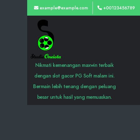
example@example.com
+00123456789
Slot
Gacor
Malam
Ini
dari
Nikmati kemenangan maxwin terbaik
PG
dengan slot gacor PG Soft malam ini.
MENJELAJAH
Soft,
Bermain lebih tenang dengan peluang
Kemenangan
besar untuk hasil yang memuaskan.
Maxwin
Terbaik