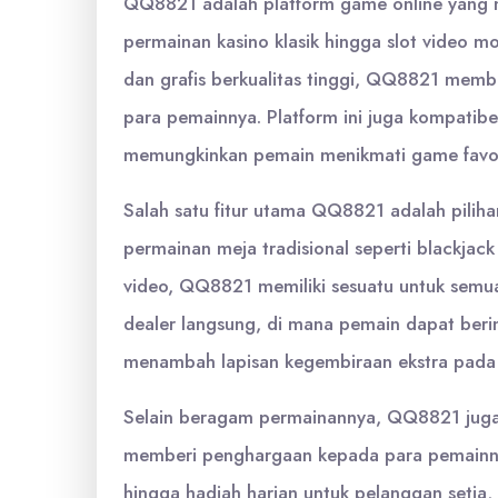
QQ8821 adalah platform game online yang 
permainan kasino klasik hingga slot video
dan grafis berkualitas tinggi, QQ8821 mem
para pemainnya. Platform ini juga kompatibe
memungkinkan pemain menikmati game favor
Salah satu fitur utama QQ8821 adalah pilih
permainan meja tradisional seperti blackjack 
video, QQ8821 memiliki sesuatu untuk semua
dealer langsung, di mana pemain dapat berin
menambah lapisan kegembiraan ekstra pad
Selain beragam permainannya, QQ8821 juga
memberi penghargaan kepada para pemainny
hingga hadiah harian untuk pelanggan seti