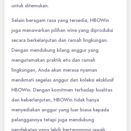
untuk ditemukan.
Selain beragam rasa yang tersedia, HBOWin
juga menawarkan pilihan wine yang diproduksi
secara berkelanjutan dan ramah lingkungan.
Dengan mendukung kilang anggur yang
mengutamakan praktik etis dan ramah
lingkungan, Anda akan merasa nyaman
menikmati segelas anggur dari koleksi eksklusif
HBOWin. Dengan komitmen terhadap kualitas
dan keberlanjutan, HBOWin tidak hanya
menyediakan anggur yang luar biasa kepada
pelanggannya tetapi juga mendukung
pendekatan yang lebih bertanggung jawab