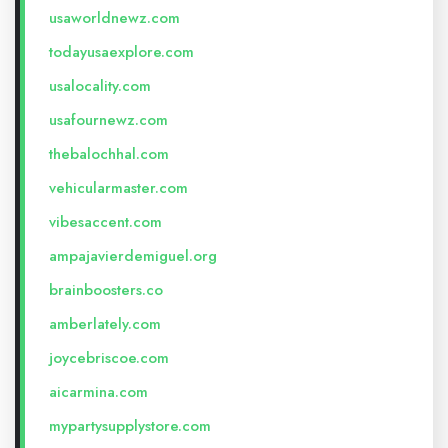
usaworldnewz.com
todayusaexplore.com
usalocality.com
usafournewz.com
thebalochhal.com
vehicularmaster.com
vibesaccent.com
ampajavierdemiguel.org
brainboosters.co
amberlately.com
joycebriscoe.com
aicarmina.com
mypartysupplystore.com