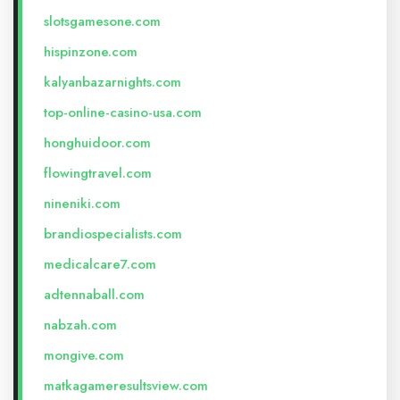
slotsgamesone.com
hispinzone.com
kalyanbazarnights.com
top-online-casino-usa.com
honghuidoor.com
flowingtravel.com
nineniki.com
brandiospecialists.com
medicalcare7.com
adtennaball.com
nabzah.com
mongive.com
matkagameresultsview.com