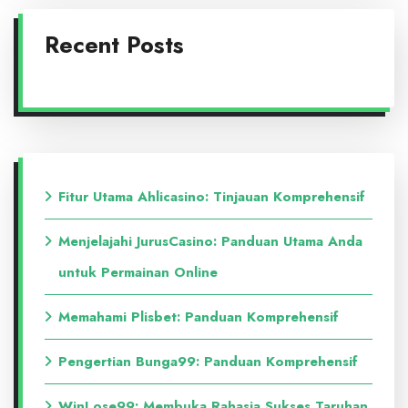
Recent Posts
Fitur Utama Ahlicasino: Tinjauan Komprehensif
Menjelajahi JurusCasino: Panduan Utama Anda
untuk Permainan Online
Memahami Plisbet: Panduan Komprehensif
Pengertian Bunga99: Panduan Komprehensif
WinLose99: Membuka Rahasia Sukses Taruhan