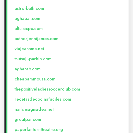
astro-bath.com
aghapal.com
altu-expo.com
authorjennijames.com
viajearoma.net
tsutsuji-parkin.com
agharab.com
cheapammousa.com
thepositiveladiessoccerclub.com
recetasdecocinafaciles.com
naildesignsidea.net
greatpai.com
paperlanterntheatre.org