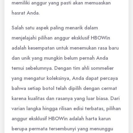
memiliki anggur yang pasti akan memuaskan
hasrat Anda.
Salah satu aspek paling menarik dalam
menjelajahi pilihan anggur eksklusif HBOWin
adalah kesempatan untuk menemukan rasa baru
dan unik yang mungkin belum pernah Anda
temui sebelumnya. Dengan tim ahli sommelier
yang mengatur koleksinya, Anda dapat percaya
bahwa setiap botol telah dipilih dengan cermat
karena kualitas dan rasanya yang luar biasa. Dari
varian langka hingga rilisan edisi terbatas, pilihan
anggur eksklusif HBOWin adalah harta karun
berupa permata tersembunyi yang menunggu