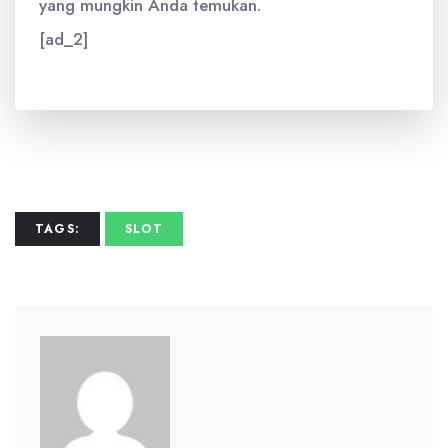
yang mungkin Anda temukan.
[ad_2]
TAGS:
SLOT