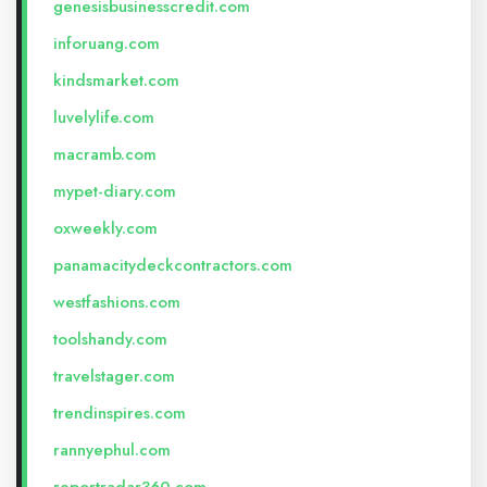
genesisbusinesscredit.com
inforuang.com
kindsmarket.com
luvelylife.com
macramb.com
mypet-diary.com
oxweekly.com
panamacitydeckcontractors.com
westfashions.com
toolshandy.com
travelstager.com
trendinspires.com
rannyephul.com