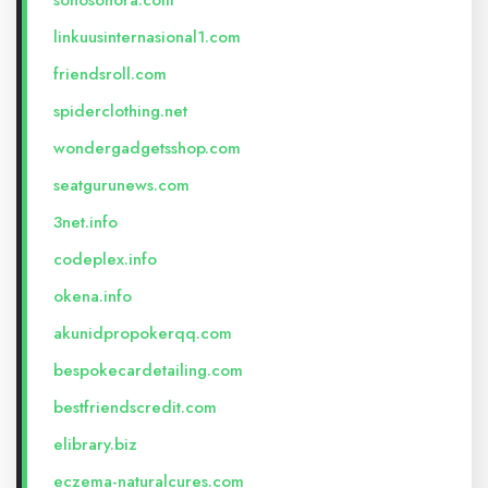
sonosonora.com
linkuusinternasional1.com
friendsroll.com
spiderclothing.net
wondergadgetsshop.com
seatgurunews.com
3net.info
codeplex.info
okena.info
akunidpropokerqq.com
bespokecardetailing.com
bestfriendscredit.com
elibrary.biz
eczema-naturalcures.com