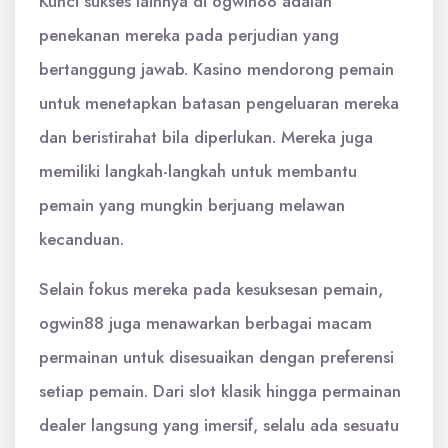
Kunci sukses lainnya di ogwin88 adalah
penekanan mereka pada perjudian yang
bertanggung jawab. Kasino mendorong pemain
untuk menetapkan batasan pengeluaran mereka
dan beristirahat bila diperlukan. Mereka juga
memiliki langkah-langkah untuk membantu
pemain yang mungkin berjuang melawan
kecanduan.
Selain fokus mereka pada kesuksesan pemain,
ogwin88 juga menawarkan berbagai macam
permainan untuk disesuaikan dengan preferensi
setiap pemain. Dari slot klasik hingga permainan
dealer langsung yang imersif, selalu ada sesuatu