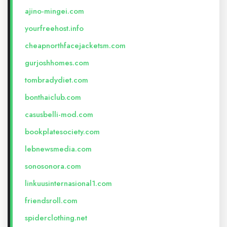
ajino-mingei.com
yourfreehost.info
cheapnorthfacejacketsm.com
gurjoshhomes.com
tombradydiet.com
bonthaiclub.com
casusbelli-mod.com
bookplatesociety.com
lebnewsmedia.com
sonosonora.com
linkuusinternasional1.com
friendsroll.com
spiderclothing.net