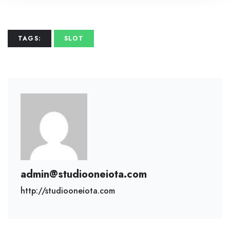
TAGS:
SLOT
admin@studiooneiota.com
http://studiooneiota.com