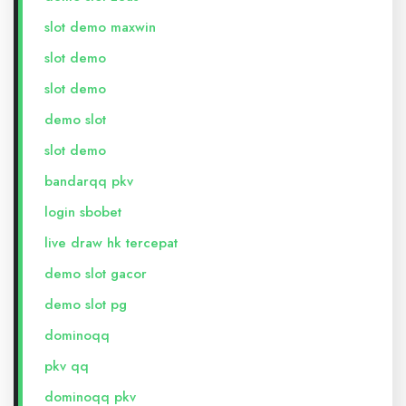
slot demo maxwin
slot demo
slot demo
demo slot
slot demo
bandarqq pkv
login sbobet
live draw hk tercepat
demo slot gacor
demo slot pg
dominoqq
pkv qq
dominoqq pkv