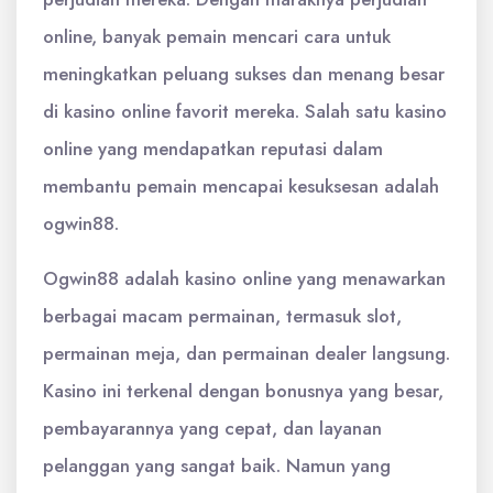
online, banyak pemain mencari cara untuk
meningkatkan peluang sukses dan menang besar
di kasino online favorit mereka. Salah satu kasino
online yang mendapatkan reputasi dalam
membantu pemain mencapai kesuksesan adalah
ogwin88.
Ogwin88 adalah kasino online yang menawarkan
berbagai macam permainan, termasuk slot,
permainan meja, dan permainan dealer langsung.
Kasino ini terkenal dengan bonusnya yang besar,
pembayarannya yang cepat, dan layanan
pelanggan yang sangat baik. Namun yang