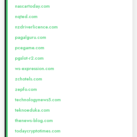
nascartoday.com
nqted.com
nzdriverlicence.com
pagalguru.com
pcegame.com
pgslot-r2.com
ws-expression.com
zchotels.com
zepfo.com
technologynews5.com
teknoeduka.com
thenews-blog.com
todaycryptotimes.com