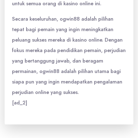
untuk semua orang di kasino online ini.
Secara keseluruhan, ogwin88 adalah pilihan
tepat bagi pemain yang ingin meningkatkan
peluang sukses mereka di kasino online. Dengan
fokus mereka pada pendidikan pemain, perjudian
yang bertanggung jawab, dan beragam
permainan, ogwin88 adalah pilihan utama bagi
siapa pun yang ingin mendapatkan pengalaman
perjudian online yang sukses.
[ad_2]