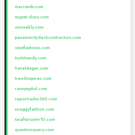
macramb.com
mypet-diary.com
oxweekly.com
panamacitydeckcontractors.com
westfashions.com
toolshandy.com
travelstager.com
trendinspires.com
rannyephul.com
reportradar360.com
swaggyfashion.com
taraftariumtv10.com
questionquery.com