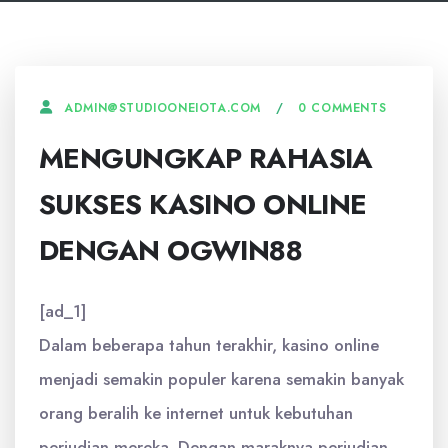
0 COMMENTS
ADMIN@STUDIOONEIOTA.COM
MENGUNGKAP RAHASIA
SUKSES KASINO ONLINE
DENGAN OGWIN88
[ad_1]
Dalam beberapa tahun terakhir, kasino online
menjadi semakin populer karena semakin banyak
orang beralih ke internet untuk kebutuhan
perjudian mereka. Dengan maraknya perjudian