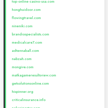
top-online-casino-usa.com
honghuidoor.com
flowingtravel.com
nineniki.com
brandiospecialists.com
medicalcare7.com
adtennaball.com
nabzah.com
mongive.com
matkagameresultsview.com
getsolutionsonline.com
hispinner.org
criticalinsurance.info