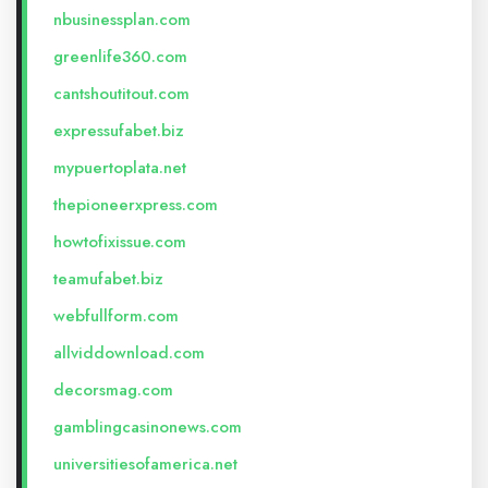
nbusinessplan.com
greenlife360.com
cantshoutitout.com
expressufabet.biz
mypuertoplata.net
thepioneerxpress.com
howtofixissue.com
teamufabet.biz
webfullform.com
allviddownload.com
decorsmag.com
gamblingcasinonews.com
universitiesofamerica.net