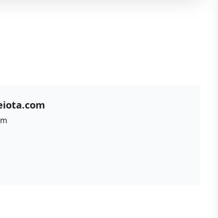
iota.com
om