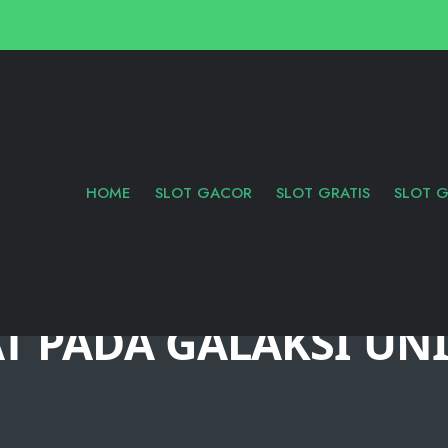
HOME
SLOT GACOR
SLOT GRATIS
SLOT 
STERI SUPERMPOS:
T PADA GALAKSI UNI