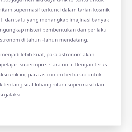
tam supermasif terkunci dalam tarian kosmik
at, dan satu yang menangkap imajinasi banyak
engungkap misteri pembentukan dan perilaku
astronom di tahun -tahun mendatang.
 menjadi lebih kuat, para astronom akan
pelajari supermpo secara rinci. Dengan terus
ksi unik ini, para astronom berharap untuk
tentang sifat lubang hitam supermasif dan
 galaksi.