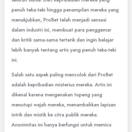
penuh teka-teki hingga penampilan mereka yang
menakjubkan, Pro8et telah menjadi sensasi
dalam industri ini, membuat para penggemar
dan kritik sama-sama tertarik dan ingin belajar
lebih banyak tentang artis yang penuh teka-teki
ini.
Salah satu aspek paling mencolok dari Pro8et
adalah kepribadian misterius mereka. Artis ini
dikenal karena mengenakan topeng yang
menutupi wajah mereka, menambahkan lapisan
intrik dan mistik ke citra publik mereka.
Anonimitas ini hanya berfungsi untuk memicu