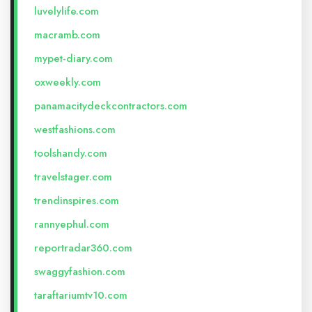
luvelylife.com
macramb.com
mypet-diary.com
oxweekly.com
panamacitydeckcontractors.com
westfashions.com
toolshandy.com
travelstager.com
trendinspires.com
rannyephul.com
reportradar360.com
swaggyfashion.com
taraftariumtv10.com