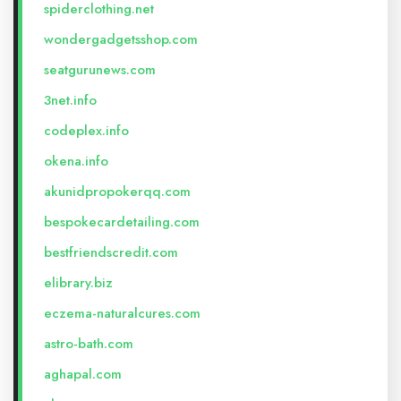
spiderclothing.net
wondergadgetsshop.com
seatgurunews.com
3net.info
codeplex.info
okena.info
akunidpropokerqq.com
bespokecardetailing.com
bestfriendscredit.com
elibrary.biz
eczema-naturalcures.com
astro-bath.com
aghapal.com