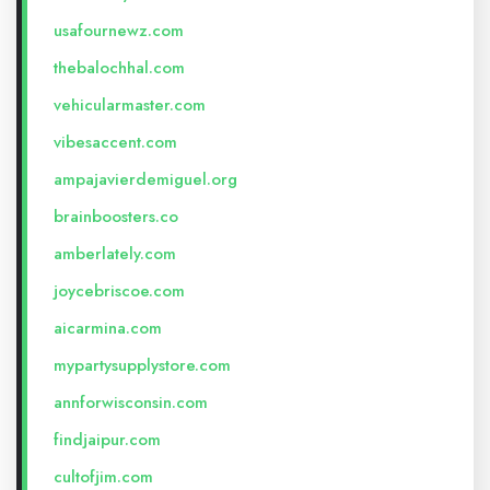
usafournewz.com
thebalochhal.com
vehicularmaster.com
vibesaccent.com
ampajavierdemiguel.org
brainboosters.co
amberlately.com
joycebriscoe.com
aicarmina.com
mypartysupplystore.com
annforwisconsin.com
findjaipur.com
cultofjim.com