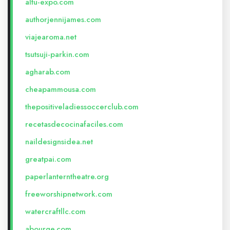
altu-expo.com
authorjennijames.com
viajearoma.net
tsutsuji-parkin.com
agharab.com
cheapammousa.com
thepositiveladiessoccerclub.com
recetasdecocinafaciles.com
naildesignsidea.net
greatpai.com
paperlanterntheatre.org
freeworshipnetwork.com
watercraftllc.com
abourge.com