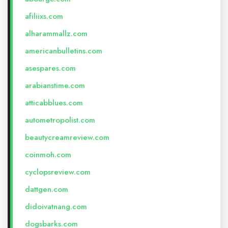
afiliixs.com
alharammallz.com
americanbulletins.com
asespares.com
arabianstime.com
atticabblues.com
autometropolist.com
beautycreamreview.com
coinmoh.com
cyclopsreview.com
dattgen.com
didoivatnang.com
dogsbarks.com