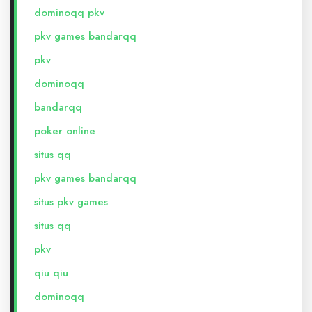
dominoqq pkv
pkv games bandarqq
pkv
dominoqq
bandarqq
poker online
situs qq
pkv games bandarqq
situs pkv games
situs qq
pkv
qiu qiu
dominoqq