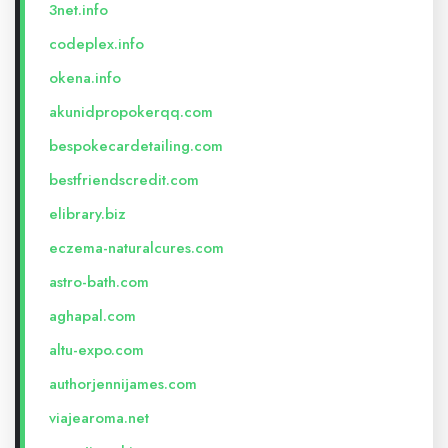
3net.info
codeplex.info
okena.info
akunidpropokerqq.com
bespokecardetailing.com
bestfriendscredit.com
elibrary.biz
eczema-naturalcures.com
astro-bath.com
aghapal.com
altu-expo.com
authorjennijames.com
viajearoma.net