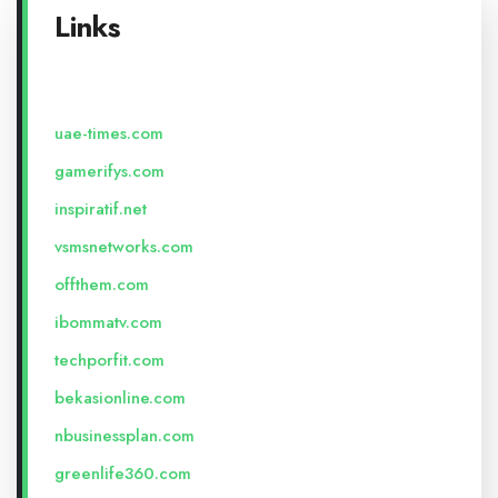
Links
uae-times.com
gamerifys.com
inspiratif.net
vsmsnetworks.com
offthem.com
ibommatv.com
techporfit.com
bekasionline.com
nbusinessplan.com
greenlife360.com