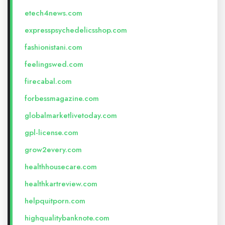
etech4news.com
expresspsychedelicsshop.com
fashionistani.com
feelingswed.com
firecabal.com
forbessmagazine.com
globalmarketlivetoday.com
gpl-license.com
grow2every.com
healthhousecare.com
healthkartreview.com
helpquitporn.com
highqualitybanknote.com