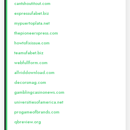
cantshoutitout.com
expressufabet.biz
mypuertoplata.net
thepioneerxpress.com
howtofixissue.com
teamufabet.biz
webfullform.com
allviddownload.com
decorsmag.com
gamblingcasinonews.com
universitiesofamerica.net
progameofbrands.com
qbreview.org