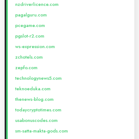
nzdriverlicence.com
pagalguru.com
pcegame.com
pgslot-r2.com
ws-expression.com
zchotels.com
zepfo.com
technologynews5.com
teknoeduka.com
thenews-blog.com
todaycryptotimes.com
usabonuscodes.com
sm-satta-makta-gods.com