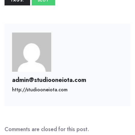
TAGS:
SLOT
admin@studiooneiota.com
http://studiooneiota.com
Comments are closed for this post.