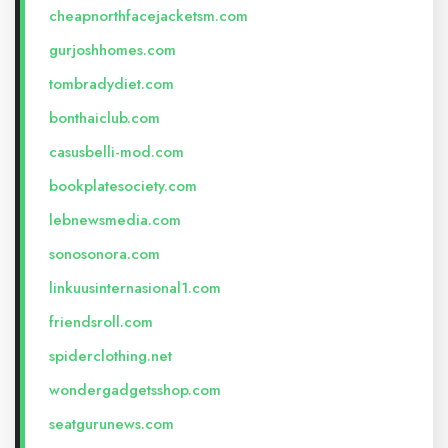
cheapnorthfacejacketsm.com
gurjoshhomes.com
tombradydiet.com
bonthaiclub.com
casusbelli-mod.com
bookplatesociety.com
lebnewsmedia.com
sonosonora.com
linkuusinternasional1.com
friendsroll.com
spiderclothing.net
wondergadgetsshop.com
seatgurunews.com