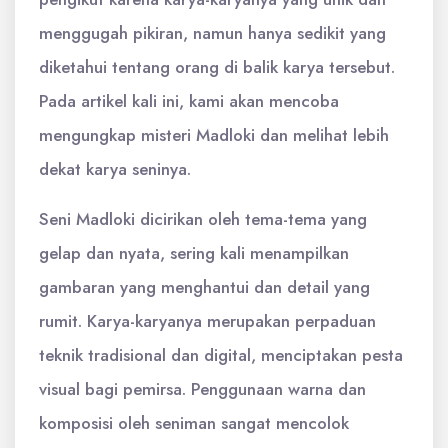
menggugah pikiran, namun hanya sedikit yang
diketahui tentang orang di balik karya tersebut.
Pada artikel kali ini, kami akan mencoba
mengungkap misteri Madloki dan melihat lebih
dekat karya seninya.
Seni Madloki dicirikan oleh tema-tema yang
gelap dan nyata, sering kali menampilkan
gambaran yang menghantui dan detail yang
rumit. Karya-karyanya merupakan perpaduan
teknik tradisional dan digital, menciptakan pesta
visual bagi pemirsa. Penggunaan warna dan
komposisi oleh seniman sangat mencolok