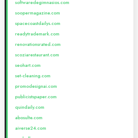
softwaredegimnasios.com
soopermagazine.com
spacecoastdailys.com
readytrademark.com
renovationsrated.com
scoziarestaurant.com
seohart.com
set-cleaning.com
promodesignai.com
publicistspaper.com
quindaily.com
abosulte.com
aiverse24.com