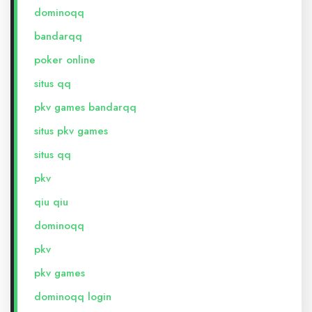
dominoqq
bandarqq
poker online
situs qq
pkv games bandarqq
situs pkv games
situs qq
pkv
qiu qiu
dominoqq
pkv
pkv games
dominoqq login