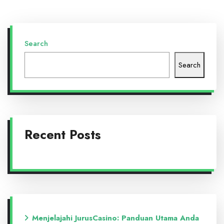
Search
Search
Recent Posts
Menjelajahi JurusCasino: Panduan Utama Anda