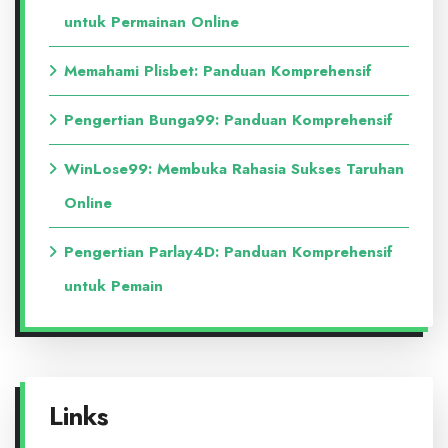
untuk Permainan Online
Memahami Plisbet: Panduan Komprehensif
Pengertian Bunga99: Panduan Komprehensif
WinLose99: Membuka Rahasia Sukses Taruhan
Online
Pengertian Parlay4D: Panduan Komprehensif
untuk Pemain
Links