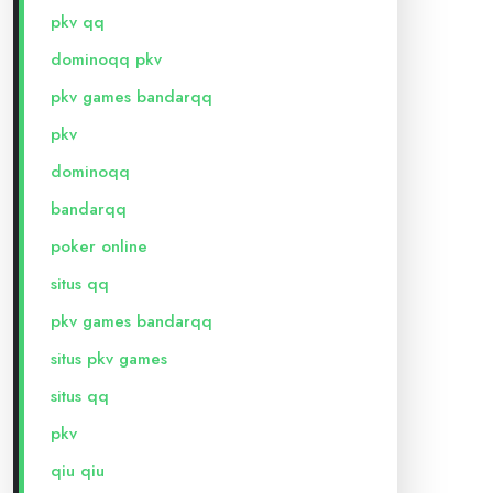
pkv qq
dominoqq pkv
pkv games bandarqq
pkv
dominoqq
bandarqq
poker online
situs qq
pkv games bandarqq
situs pkv games
situs qq
pkv
qiu qiu