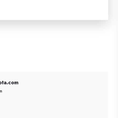
ota.com
om