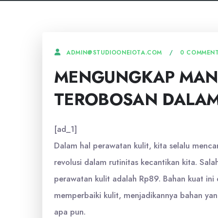
0 COMMEN
ADMIN@STUDIOONEIOTA.COM
MENGUNGKAP MANF
TEROBOSAN DALAM
[ad_1]
Dalam hal perawatan kulit, kita selalu menc
revolusi dalam rutinitas kecantikan kita. Sal
perawatan kulit adalah Rp89. Bahan kuat ini 
memperbaiki kulit, menjadikannya bahan yang
apa pun.