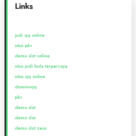
Links
judi qq online
situs pkv
demo slot online
situs judi bola terpercaya
situs qq online
dominoqq
pkv
demo slot
demo slot
demo slot zeus