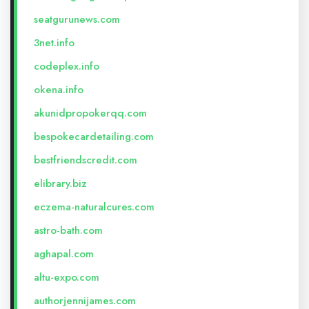
seatgurunews.com
3net.info
codeplex.info
okena.info
akunidpropokerqq.com
bespokecardetailing.com
bestfriendscredit.com
elibrary.biz
eczema-naturalcures.com
astro-bath.com
aghapal.com
altu-expo.com
authorjennijames.com