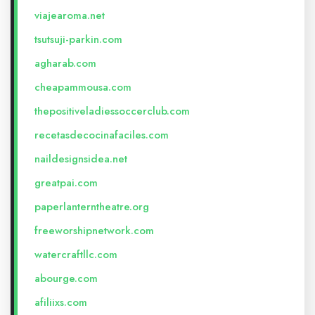
viajearoma.net
tsutsuji-parkin.com
agharab.com
cheapammousa.com
thepositiveladiessoccerclub.com
recetasdecocinafaciles.com
naildesignsidea.net
greatpai.com
paperlanterntheatre.org
freeworshipnetwork.com
watercraftllc.com
abourge.com
afiliixs.com