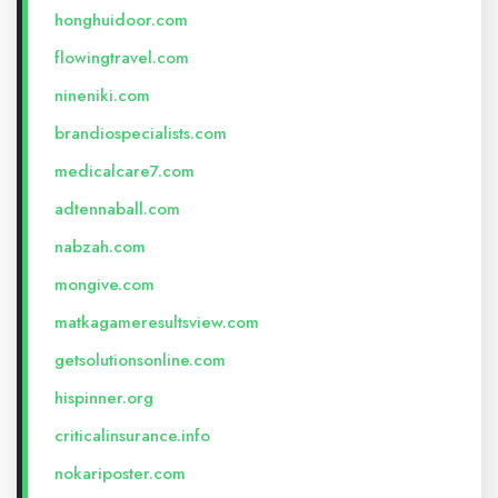
honghuidoor.com
flowingtravel.com
nineniki.com
brandiospecialists.com
medicalcare7.com
adtennaball.com
nabzah.com
mongive.com
matkagameresultsview.com
getsolutionsonline.com
hispinner.org
criticalinsurance.info
nokariposter.com