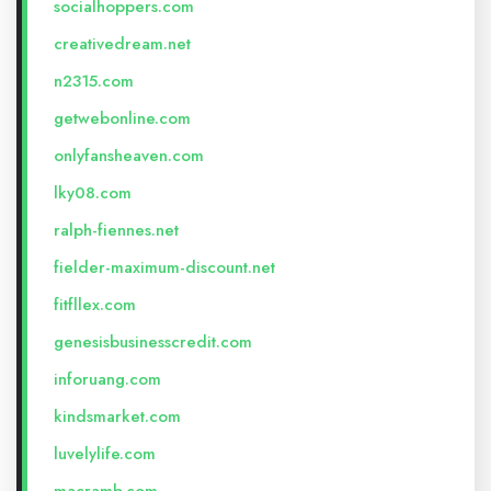
socialhoppers.com
creativedream.net
n2315.com
getwebonline.com
onlyfansheaven.com
lky08.com
ralph-fiennes.net
fielder-maximum-discount.net
fitfllex.com
genesisbusinesscredit.com
inforuang.com
kindsmarket.com
luvelylife.com