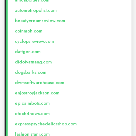
atticabblues.com
autometropolist.com
beautycreamreview.com
coinmoh.com
cyclopsreview.com
dattgen.com
didoivatnang.com
dogsbarks.com
dwmsoftwarehouse.com
enjoytroyjackson.com
epicaimbots.com
etech4news.com
expresspsychedelicsshop.com
fashionistani.com