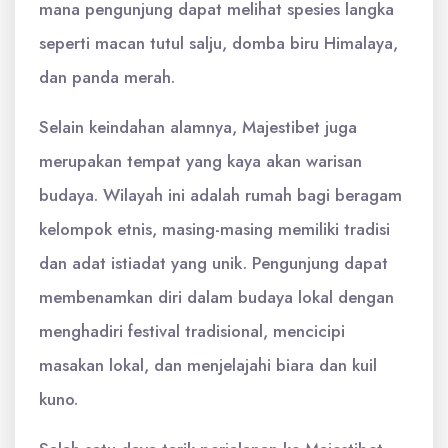
mana pengunjung dapat melihat spesies langka
seperti macan tutul salju, domba biru Himalaya,
dan panda merah.
Selain keindahan alamnya, Majestibet juga
merupakan tempat yang kaya akan warisan
budaya. Wilayah ini adalah rumah bagi beragam
kelompok etnis, masing-masing memiliki tradisi
dan adat istiadat yang unik. Pengunjung dapat
membenamkan diri dalam budaya lokal dengan
menghadiri festival tradisional, mencicipi
masakan lokal, dan menjelajahi biara dan kuil
kuno.