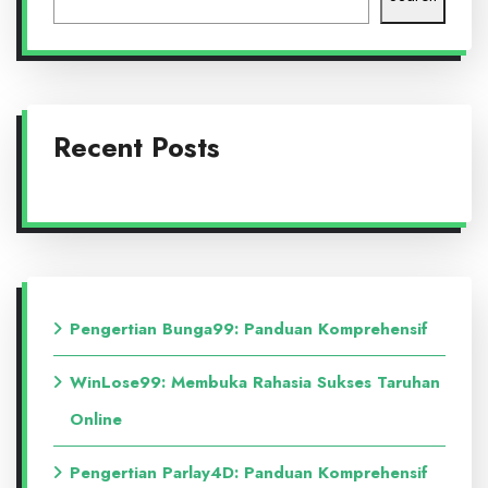
Recent Posts
Pengertian Bunga99: Panduan Komprehensif
WinLose99: Membuka Rahasia Sukses Taruhan
Online
Pengertian Parlay4D: Panduan Komprehensif