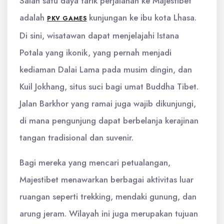
Salah satu daya tarik perjalanan ke Majestibet
adalah
kunjungan ke ibu kota Lhasa.
PKV GAMES
Di sini, wisatawan dapat menjelajahi Istana
Potala yang ikonik, yang pernah menjadi
kediaman Dalai Lama pada musim dingin, dan
Kuil Jokhang, situs suci bagi umat Buddha Tibet.
Jalan Barkhor yang ramai juga wajib dikunjungi,
di mana pengunjung dapat berbelanja kerajinan
tangan tradisional dan suvenir.
Bagi mereka yang mencari petualangan,
Majestibet menawarkan berbagai aktivitas luar
ruangan seperti trekking, mendaki gunung, dan
arung jeram. Wilayah ini juga merupakan tujuan