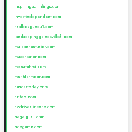
inspiringearthlings.com
investindependent.com
kralbozguncu1.com
landscapinggainesvillefl.com
maisonhauturier.com
mascreator.com
menafahmi.com
mukhtarmeer.com
nascartoday.com
nqted.com
nzdriverlicence.com
pagalguru.com
pcegame.com