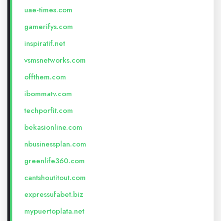
uae-times.com
gamerifys.com
inspiratif.net
vsmsnetworks.com
offthem.com
ibommatv.com
techporfit.com
bekasionline.com
nbusinessplan.com
greenlife360.com
cantshoutitout.com
expressufabet.biz
mypuertoplata.net