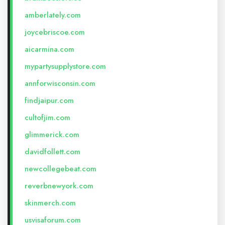
amberlately.com
joycebriscoe.com
aicarmina.com
mypartysupplystore.com
annforwisconsin.com
findjaipur.com
cultofjim.com
glimmerick.com
davidfollett.com
newcollegebeat.com
reverbnewyork.com
skinmerch.com
usvisaforum.com