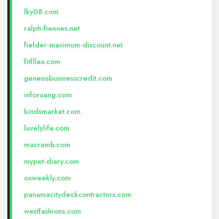
lky08.com
ralph-fiennes.net
fielder-maximum-discount.net
fitfllex.com
genesisbusinesscredit.com
inforuang.com
kindsmarket.com
luvelylife.com
macramb.com
mypet-diary.com
oxweekly.com
panamacitydeckcontractors.com
westfashions.com