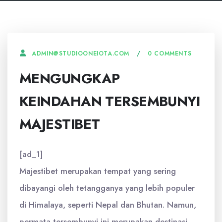
0 COMMENTS
ADMIN@STUDIOONEIOTA.COM
MENGUNGKAP
KEINDAHAN TERSEMBUNYI
MAJESTIBET
[ad_1]
Majestibet merupakan tempat yang sering
dibayangi oleh tetangganya yang lebih populer
di Himalaya, seperti Nepal dan Bhutan. Namun,
permata tersembunyi ini merupakan destinasi