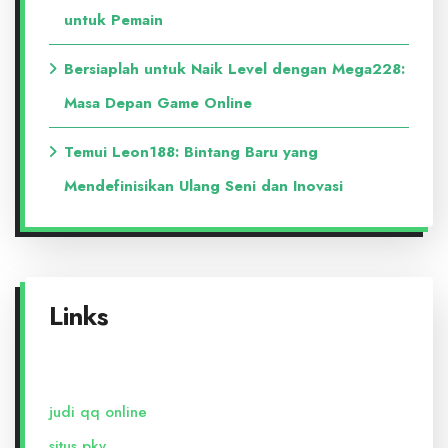
untuk Pemain
Bersiaplah untuk Naik Level dengan Mega228:
Masa Depan Game Online
Temui Leon188: Bintang Baru yang
Mendefinisikan Ulang Seni dan Inovasi
Links
judi qq online
situs pkv