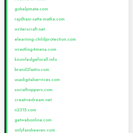
gohelpmate.com
rajdhani-satta-matka.com
writerscraft.net
elearning-childprotection.com
wrestling4mena.com
knowledgeforall.info
brand2lastio.com
usadigitalservices.com
socialhoppers.com
creativedream.net
n2315.com
getwebonline.com
onlyfansheaven.com