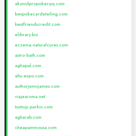
akunidpropokerqq.com
bespokecardetailing.com
bestfriendscredit.com
elibrary.biz
eczema-naturalcures.com
astro-bath.com
aghapal.com
altu-expo.com
authorjennijames.com
viajearoma.net
tsutsuji-parkin.com
agharab.com
cheapammousa.com