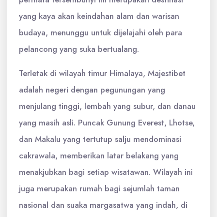
yang kaya akan keindahan alam dan warisan
budaya, menunggu untuk dijelajahi oleh para
pelancong yang suka bertualang.
Terletak di wilayah timur Himalaya, Majestibet
adalah negeri dengan pegunungan yang
menjulang tinggi, lembah yang subur, dan danau
yang masih asli. Puncak Gunung Everest, Lhotse,
dan Makalu yang tertutup salju mendominasi
cakrawala, memberikan latar belakang yang
menakjubkan bagi setiap wisatawan. Wilayah ini
juga merupakan rumah bagi sejumlah taman
nasional dan suaka margasatwa yang indah, di