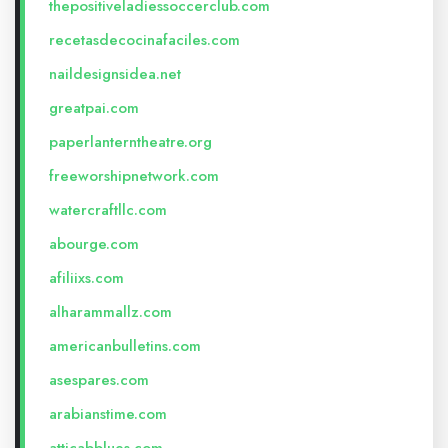
thepositiveladiessoccerclub.com
recetasdecocinafaciles.com
naildesignsidea.net
greatpai.com
paperlanterntheatre.org
freeworshipnetwork.com
watercraftllc.com
abourge.com
afiliixs.com
alharammallz.com
americanbulletins.com
asespares.com
arabianstime.com