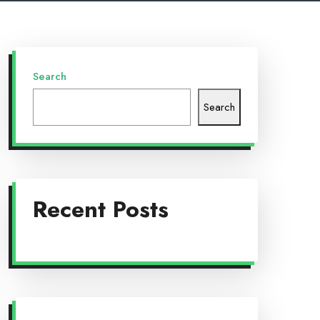
Search
Search
Recent Posts