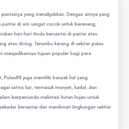
h pantainya yang menakjubkan. Dengan airnya yang
i-pantai di sini sangat cocok untuk berenang,
iskan hari-hari Anda bersantai di pantai atau
ng atau diving. Terumbu karang di sekitar pulau
i menjadikannya tujuan populer bagi para
at, Pulau88 juga memiliki banyak hal yang
agai satwa liar, termasuk monyet, kadal, dan
i alam berpemandu melintasi hutan hujan untuk
 sekadar bersantai dan menikmati lingkungan sekitar