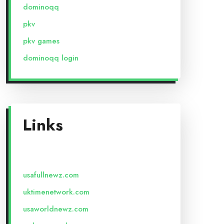
dominoqq
pkv
pkv games
dominoqq login
Links
usafullnewz.com
uktimenetwork.com
usaworldnewz.com