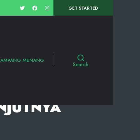
GET STARTED
GAMPANG MENANG
Search
U88: PANDUAN
NJUTNYA