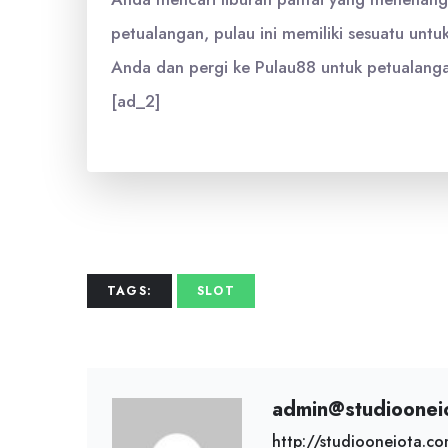
petualangan, pulau ini memiliki sesuatu un
Anda dan pergi ke Pulau88 untuk petualang
[ad_2]
TAGS:
SLOT
admin@studioonei
http://studiooneiota.c