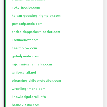
nokariposter.com
kalyan-guessing-nightplay.com
gameofpanels.com
androidappsdownloader.com
usetimenow.com
healthblow.com
gohelpmate.com
rajdhani-satta-matka.com
writerscraft.net
elearning-childprotection.com
wrestling4mena.com
knowledgeforall.info
brand2lastio.com