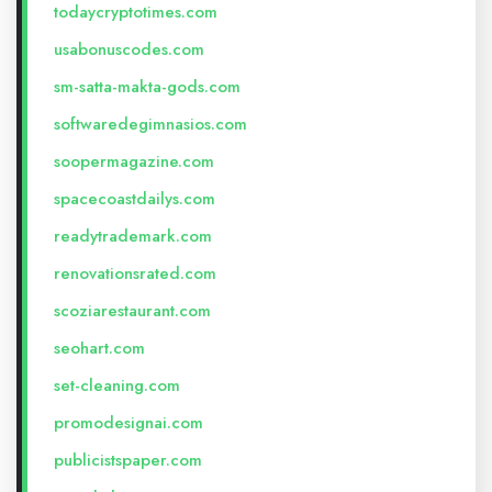
todaycryptotimes.com
usabonuscodes.com
sm-satta-makta-gods.com
softwaredegimnasios.com
soopermagazine.com
spacecoastdailys.com
readytrademark.com
renovationsrated.com
scoziarestaurant.com
seohart.com
set-cleaning.com
promodesignai.com
publicistspaper.com