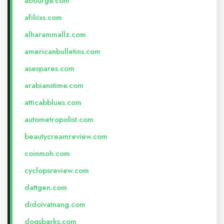
abourge.com
afiliixs.com
alharammallz.com
americanbulletins.com
asespares.com
arabianstime.com
atticabblues.com
autometropolist.com
beautycreamreview.com
coinmoh.com
cyclopsreview.com
dattgen.com
didoivatnang.com
dogsbarks.com