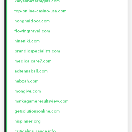
kalyanbazarnights.com
top-online-casino-usa.com
honghuidoor.com
flowingtravel.com
nineniki.com
brandiospecialists.com
medicalcare7.com
adtennaball.com
nabzah.com
mongive.com
matkagameresultsview.com
getsolutionsonline.com
hispinner.org
criticalinsurance.info