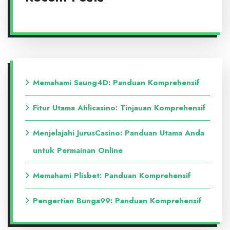
Memahami Saung4D: Panduan Komprehensif
Fitur Utama Ahlicasino: Tinjauan Komprehensif
Menjelajahi JurusCasino: Panduan Utama Anda
untuk Permainan Online
Memahami Plisbet: Panduan Komprehensif
Pengertian Bunga99: Panduan Komprehensif