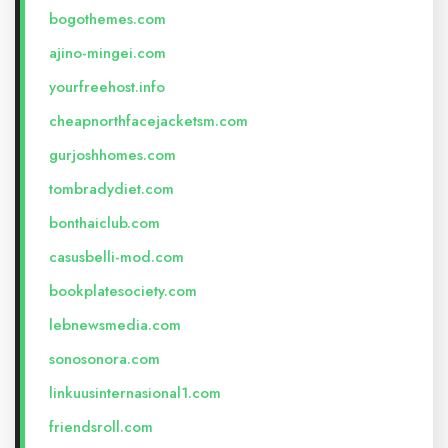
bogothemes.com
ajino-mingei.com
yourfreehost.info
cheapnorthfacejacketsm.com
gurjoshhomes.com
tombradydiet.com
bonthaiclub.com
casusbelli-mod.com
bookplatesociety.com
lebnewsmedia.com
sonosonora.com
linkuusinternasional1.com
friendsroll.com