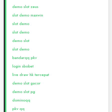
demo slot zeus
slot demo maxwin
slot demo
slot demo
demo slot
slot demo
bandarqq pkv
login sbobet
live draw hk tercepat
demo slot gacor
demo slot pg
dominoqq
pkv qq