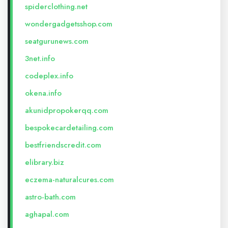
spiderclothing.net
wondergadgetsshop.com
seatgurunews.com
3net.info
codeplex.info
okena.info
akunidpropokerqq.com
bespokecardetailing.com
bestfriendscredit.com
elibrary.biz
eczema-naturalcures.com
astro-bath.com
aghapal.com