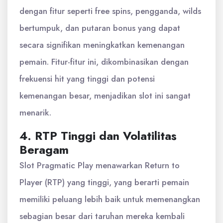
dengan fitur seperti free spins, pengganda, wilds
bertumpuk, dan putaran bonus yang dapat
secara signifikan meningkatkan kemenangan
pemain. Fitur-fitur ini, dikombinasikan dengan
frekuensi hit yang tinggi dan potensi
kemenangan besar, menjadikan slot ini sangat
menarik.
4. RTP Tinggi dan Volatilitas
Beragam
Slot Pragmatic Play menawarkan Return to
Player (RTP) yang tinggi, yang berarti pemain
memiliki peluang lebih baik untuk memenangkan
sebagian besar dari taruhan mereka kembali