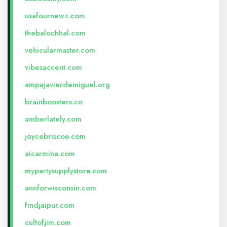
usafournewz.com
thebalochhal.com
vehicularmaster.com
vibesaccent.com
ampajavierdemiguel.org
brainboosters.co
amberlately.com
joycebriscoe.com
aicarmina.com
mypartysupplystore.com
annforwisconsin.com
findjaipur.com
cultofjim.com