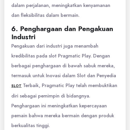
dalam perjalanan, meningkatkan kenyamanan
dan fleksibilitas dalam bermain.
6. Penghargaan dan Pengakuan
Industri
Pengakuan dari industri juga menambah
kredibilitas pada slot Pragmatic Play. Dengan
berbagai penghargaan di bawah sabuk mereka,
termasuk untuk Inovasi dalam Slot dan Penyedia
Terbaik, Pragmatic Play telah membuktikan
SLOT
diri sebagai pemimpin di bidangnya.
Penghargaan ini meningkatkan kepercayaan
pemain bahwa mereka bermain dengan produk
berkualitas tinggi.