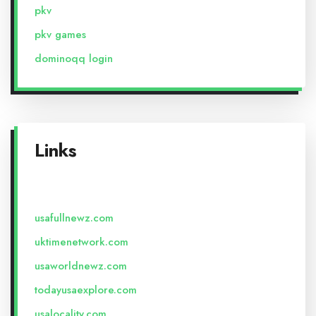
pkv
pkv games
dominoqq login
Links
usafullnewz.com
uktimenetwork.com
usaworldnewz.com
todayusaexplore.com
usalocality.com