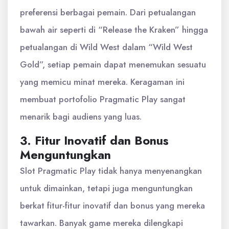
preferensi berbagai pemain. Dari petualangan
bawah air seperti di “Release the Kraken” hingga
petualangan di Wild West dalam “Wild West
Gold”, setiap pemain dapat menemukan sesuatu
yang memicu minat mereka. Keragaman ini
membuat portofolio Pragmatic Play sangat
menarik bagi audiens yang luas.
3. Fitur Inovatif dan Bonus
Menguntungkan
Slot Pragmatic Play tidak hanya menyenangkan
untuk dimainkan, tetapi juga menguntungkan
berkat fitur-fitur inovatif dan bonus yang mereka
tawarkan. Banyak game mereka dilengkapi