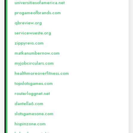
universitiesofamerica.net
progameofbrands.com
qbreview.org
servicewueste.org
zippyrevs.com
matkanumbernow.com
myjobcirculars.com
healthmoreoverfitness.com
topslotxgames.com
routerloggnet.net
dantella6.com
slotsgamesone.com
hispinzone.com