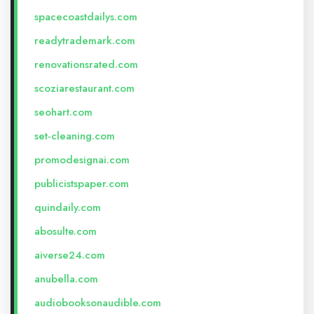
spacecoastdailys.com
readytrademark.com
renovationsrated.com
scoziarestaurant.com
seohart.com
set-cleaning.com
promodesignai.com
publicistspaper.com
quindaily.com
abosulte.com
aiverse24.com
anubella.com
audiobooksonaudible.com