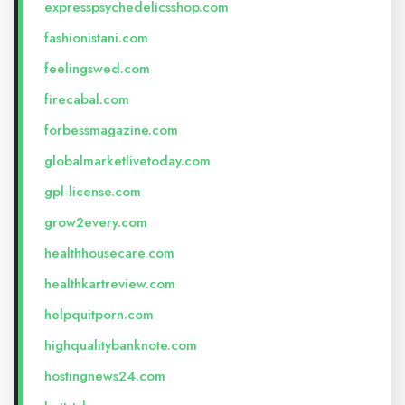
expresspsychedelicsshop.com
fashionistani.com
feelingswed.com
firecabal.com
forbessmagazine.com
globalmarketlivetoday.com
gpl-license.com
grow2every.com
healthhousecare.com
healthkartreview.com
helpquitporn.com
highqualitybanknote.com
hostingnews24.com