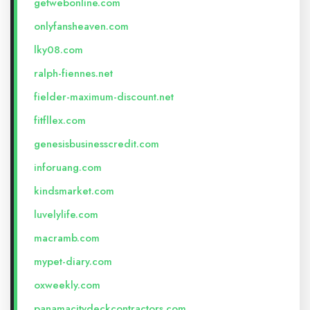
getwebonline.com
onlyfansheaven.com
lky08.com
ralph-fiennes.net
fielder-maximum-discount.net
fitfllex.com
genesisbusinesscredit.com
inforuang.com
kindsmarket.com
luvelylife.com
macramb.com
mypet-diary.com
oxweekly.com
panamacitydeckcontractors.com