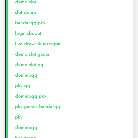
demo slot
slot demo
bandarqq pkv
login sbobet
live draw hk tercepat
demo slot gacor
demo slot pg
dominoqq
pkv qq
dominoqq pkv
pkv games bandarqq
pkv
dominoqq