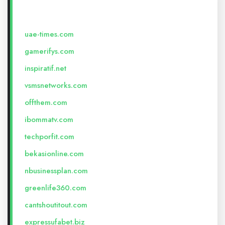
uae-times.com
gamerifys.com
inspiratif.net
vsmsnetworks.com
offthem.com
ibommatv.com
techporfit.com
bekasionline.com
nbusinessplan.com
greenlife360.com
cantshoutitout.com
expressufabet.biz