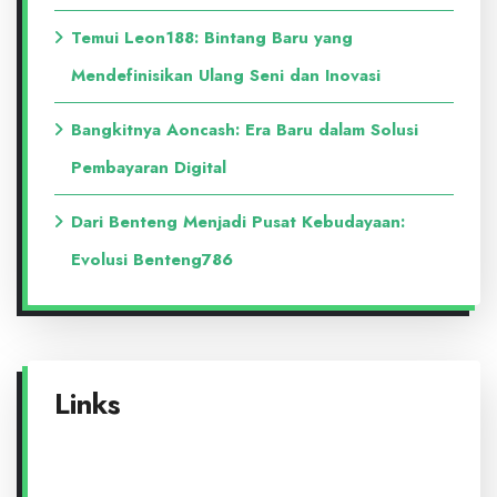
Temui Leon188: Bintang Baru yang
Mendefinisikan Ulang Seni dan Inovasi
Bangkitnya Aoncash: Era Baru dalam Solusi
Pembayaran Digital
Dari Benteng Menjadi Pusat Kebudayaan:
Evolusi Benteng786
Links