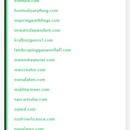
hottstyle.com
howtodiyanything.com
inspiringearthlings.com
investindependent.com
kralbozguncu1.com
landscapinggainesvillefl.com
maisonhauturier.com
mascreator.com
menafahmi.com
mukhtarmeer.com
nascartoday.com
nqted.com
nzdriverlicence.com
pagalguru.com