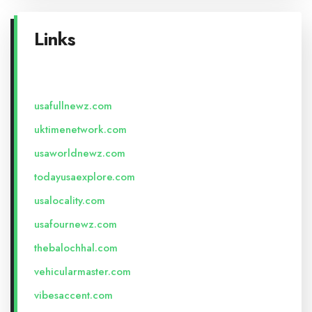
Links
usafullnewz.com
uktimenetwork.com
usaworldnewz.com
todayusaexplore.com
usalocality.com
usafournewz.com
thebalochhal.com
vehicularmaster.com
vibesaccent.com