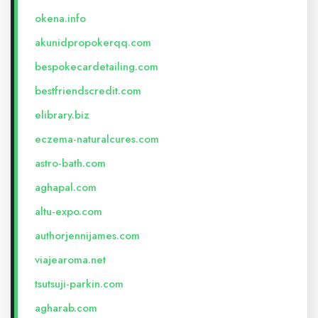
okena.info
akunidpropokerqq.com
bespokecardetailing.com
bestfriendscredit.com
elibrary.biz
eczema-naturalcures.com
astro-bath.com
aghapal.com
altu-expo.com
authorjennijames.com
viajearoma.net
tsutsuji-parkin.com
agharab.com