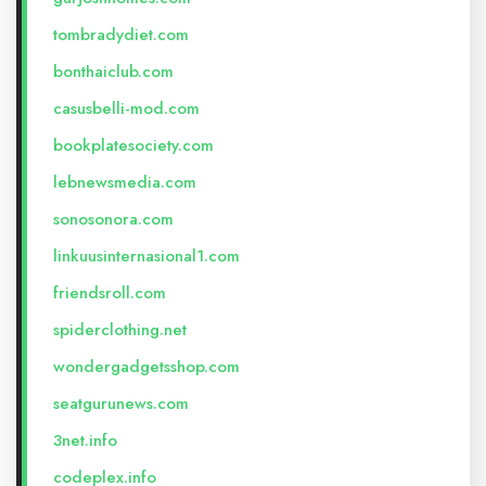
tombradydiet.com
bonthaiclub.com
casusbelli-mod.com
bookplatesociety.com
lebnewsmedia.com
sonosonora.com
linkuusinternasional1.com
friendsroll.com
spiderclothing.net
wondergadgetsshop.com
seatgurunews.com
3net.info
codeplex.info