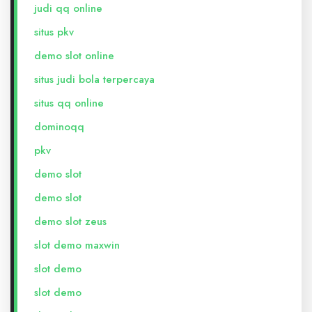
judi qq online
situs pkv
demo slot online
situs judi bola terpercaya
situs qq online
dominoqq
pkv
demo slot
demo slot
demo slot zeus
slot demo maxwin
slot demo
slot demo