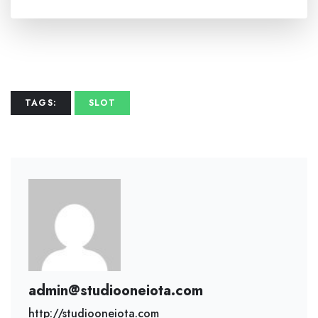
TAGS:
SLOT
admin@studiooneiota.com
http://studiooneiota.com