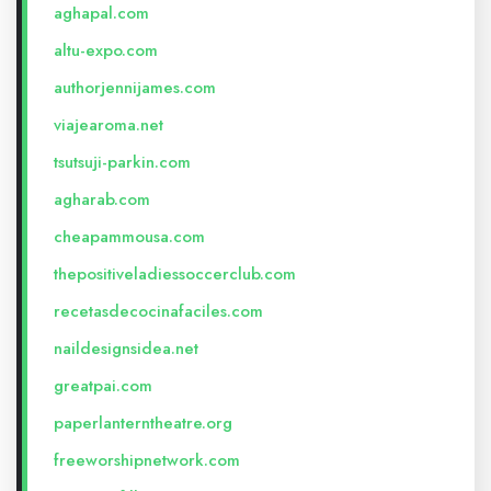
aghapal.com
altu-expo.com
authorjennijames.com
viajearoma.net
tsutsuji-parkin.com
agharab.com
cheapammousa.com
thepositiveladiessoccerclub.com
recetasdecocinafaciles.com
naildesignsidea.net
greatpai.com
paperlanterntheatre.org
freeworshipnetwork.com