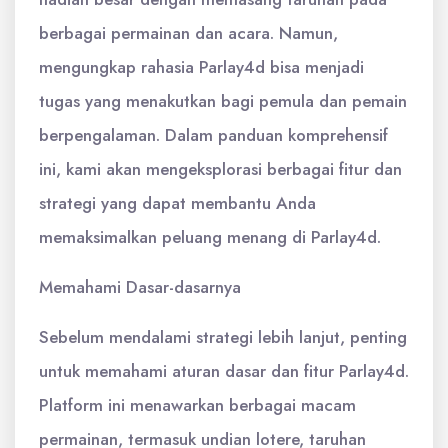
berbagai permainan dan acara. Namun,
mengungkap rahasia Parlay4d bisa menjadi
tugas yang menakutkan bagi pemula dan pemain
berpengalaman. Dalam panduan komprehensif
ini, kami akan mengeksplorasi berbagai fitur dan
strategi yang dapat membantu Anda
memaksimalkan peluang menang di Parlay4d.
Memahami Dasar-dasarnya
Sebelum mendalami strategi lebih lanjut, penting
untuk memahami aturan dasar dan fitur Parlay4d.
Platform ini menawarkan berbagai macam
permainan, termasuk undian lotere, taruhan