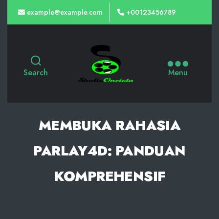
example@example.com
+00123456789
Slot
Gacor
Search
Menu
Malam
Ini
dari
MEMBUKA RAHASIA
PG
PARLAY4D: PANDUAN
Soft,
Kemenangan
KOMPREHENSIF
Maxwin
Terbaik