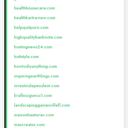
healthhousecare.com
healthkartreview.com
helpquitporn.com
highqualitybanknote.com
hostingnews24.com
hottstyle.com
howtodiyanything.com
inspiringearthlings.com
investindependent.com
kralbozguncu1.com
landscapinggainesvillefl.com
maisonhauturier.com
mascreator.com