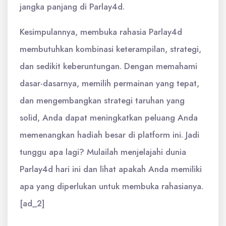
jangka panjang di Parlay4d.
Kesimpulannya, membuka rahasia Parlay4d
membutuhkan kombinasi keterampilan, strategi,
dan sedikit keberuntungan. Dengan memahami
dasar-dasarnya, memilih permainan yang tepat,
dan mengembangkan strategi taruhan yang
solid, Anda dapat meningkatkan peluang Anda
memenangkan hadiah besar di platform ini. Jadi
tunggu apa lagi? Mulailah menjelajahi dunia
Parlay4d hari ini dan lihat apakah Anda memiliki
apa yang diperlukan untuk membuka rahasianya.
[ad_2]