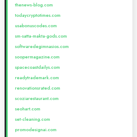
thenews-blog.com
todaycryptotimes.com
usabonuscodes.com
sm-satta-makta-gods.com
softwaredegimnasios.com
soopermagazine.com
spacecoastdailys.com
readytrademark.com
renovationsrated.com
scoziarestaurant.com
seohart.com
set-cleaning.com
promodesignai.com