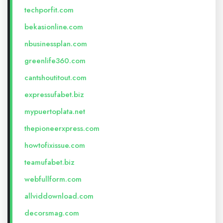
techporfit.com
bekasionline.com
nbusinessplan.com
greenlife360.com
cantshoutitout.com
expressufabet.biz
mypuertoplata.net
thepioneerxpress.com
howtofixissue.com
teamufabet.biz
webfullform.com
allviddownload.com
decorsmag.com