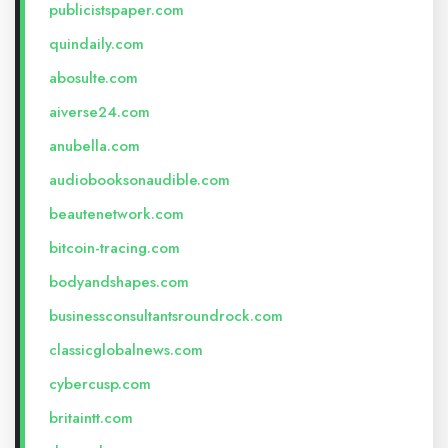
publicistspaper.com
quindaily.com
abosulte.com
aiverse24.com
anubella.com
audiobooksonaudible.com
beautenetwork.com
bitcoin-tracing.com
bodyandshapes.com
businessconsultantsroundrock.com
classicglobalnews.com
cybercusp.com
britaintt.com