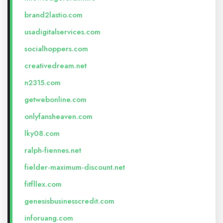
brand2lastio.com
usadigitalservices.com
socialhoppers.com
creativedream.net
n2315.com
getwebonline.com
onlyfansheaven.com
lky08.com
ralph-fiennes.net
fielder-maximum-discount.net
fitfllex.com
genesisbusinesscredit.com
inforuang.com