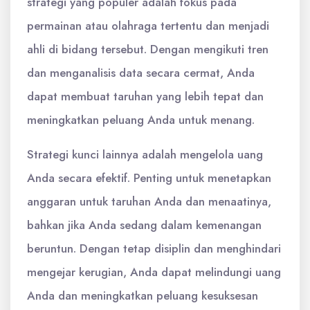
strategi yang populer adalah fokus pada
permainan atau olahraga tertentu dan menjadi
ahli di bidang tersebut. Dengan mengikuti tren
dan menganalisis data secara cermat, Anda
dapat membuat taruhan yang lebih tepat dan
meningkatkan peluang Anda untuk menang.
Strategi kunci lainnya adalah mengelola uang
Anda secara efektif. Penting untuk menetapkan
anggaran untuk taruhan Anda dan menaatinya,
bahkan jika Anda sedang dalam kemenangan
beruntun. Dengan tetap disiplin dan menghindari
mengejar kerugian, Anda dapat melindungi uang
Anda dan meningkatkan peluang kesuksesan