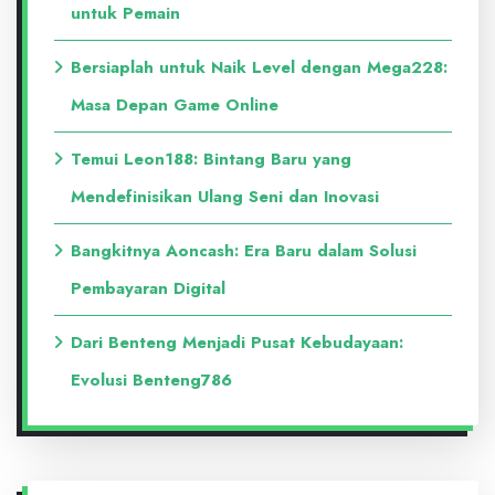
untuk Pemain
Bersiaplah untuk Naik Level dengan Mega228:
Masa Depan Game Online
Temui Leon188: Bintang Baru yang
Mendefinisikan Ulang Seni dan Inovasi
Bangkitnya Aoncash: Era Baru dalam Solusi
Pembayaran Digital
Dari Benteng Menjadi Pusat Kebudayaan:
Evolusi Benteng786