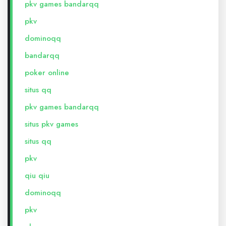
pkv games bandarqq
pkv
dominoqq
bandarqq
poker online
situs qq
pkv games bandarqq
situs pkv games
situs qq
pkv
qiu qiu
dominoqq
pkv