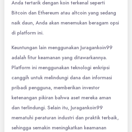
Anda tertarik dengan koin terkenal seperti
Bitcoin dan Ethereum atau altcoin yang sedang
naik daun, Anda akan menemukan beragam opsi
di platform ini.
Keuntungan lain menggunakan Juragankoin99
adalah fitur keamanan yang ditawarkannya.
Platform ini menggunakan teknologi enkripsi
canggih untuk melindungi dana dan informasi
pribadi pengguna, memberikan investor
ketenangan pikiran bahwa aset mereka aman
dan terlindungi. Selain itu, Juragankoin99
mematuhi peraturan industri dan praktik terbaik,
sehingga semakin meningkatkan keamanan