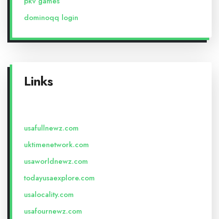
pkv games
dominoqq login
Links
usafullnewz.com
uktimenetwork.com
usaworldnewz.com
todayusaexplore.com
usalocality.com
usafournewz.com