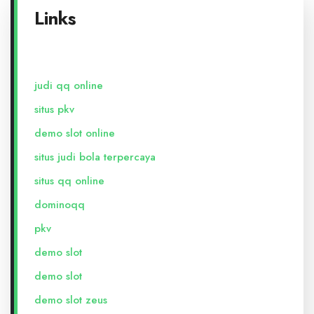
Links
judi qq online
situs pkv
demo slot online
situs judi bola terpercaya
situs qq online
dominoqq
pkv
demo slot
demo slot
demo slot zeus