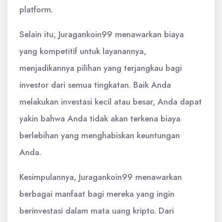
platform.
Selain itu, Juragankoin99 menawarkan biaya
yang kompetitif untuk layanannya,
menjadikannya pilihan yang terjangkau bagi
investor dari semua tingkatan. Baik Anda
melakukan investasi kecil atau besar, Anda dapat
yakin bahwa Anda tidak akan terkena biaya
berlebihan yang menghabiskan keuntungan
Anda.
Kesimpulannya, Juragankoin99 menawarkan
berbagai manfaat bagi mereka yang ingin
berinvestasi dalam mata uang kripto. Dari