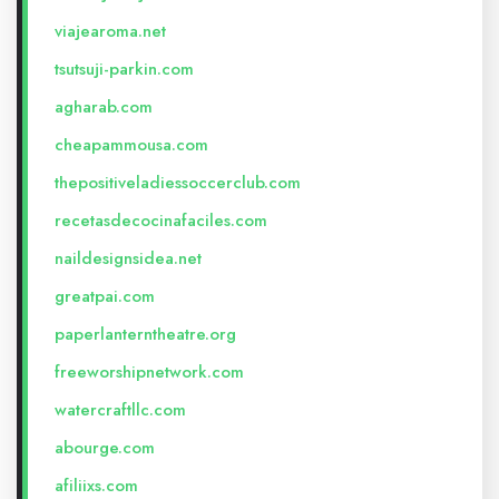
viajearoma.net
tsutsuji-parkin.com
agharab.com
cheapammousa.com
thepositiveladiessoccerclub.com
recetasdecocinafaciles.com
naildesignsidea.net
greatpai.com
paperlanterntheatre.org
freeworshipnetwork.com
watercraftllc.com
abourge.com
afiliixs.com