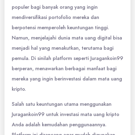
populer bagi banyak orang yang ingin
mendiversifikasi portofolio mereka dan
berpotensi memperoleh keuntungan tinggi.
Namun, menjelajahi dunia mata uang digital bisa
menjadi hal yang menakutkan, terutama bagi
pemula. Di sinilah platform seperti Juragankoin99
berperan, menawarkan berbagai manfaat bagi
mereka yang ingin berinvestasi dalam mata uang
kripto.
Salah satu keuntungan utama menggunakan
Juragankoin99 untuk investasi mata uang kripto
Anda adalah kemudahan penggunaannya.
Platform ini dirancang agar mudah digunakan