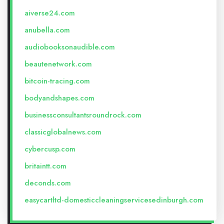
aiverse24.com
anubella.com
audiobooksonaudible.com
beautenetwork.com
bitcoin-tracing.com
bodyandshapes.com
businessconsultantsroundrock.com
classicglobalnews.com
cybercusp.com
britaintt.com
deconds.com
easycartltd-domesticcleaningservicesedinburgh.com