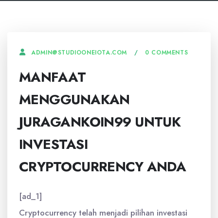
0 COMMENTS
ADMIN@STUDIOONEIOTA.COM
MANFAAT
MENGGUNAKAN
JURAGANKOIN99 UNTUK
INVESTASI
CRYPTOCURRENCY ANDA
[ad_1]
Cryptocurrency telah menjadi pilihan investasi