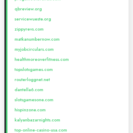
qbreview.org
servicewueste.org
zippyrevs.com
matkanumbernow.com
myjobcirculars.com
healthmoreoverfitness.com
topslotxgames.com
routerloggnet.net
dantella6.com
slotsgamesone.com
hispinzone.com
kalyanbazarnights.com
top-online-casino-usa.com