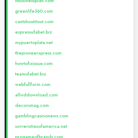
nbusinessplan.com
greenlife360.com
cantshoutitout.com
expressufabet.biz
mypuertoplata.net
thepioneerxpress.com
howtofixissue.com
teamufabet.biz
webfullform.com
allviddownload.com
decorsmag.com
gamblingcasinonews.com
universitiesofamerica.net
progameofbrands.com