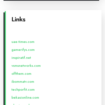
Links
uae-times.com
gamerifys.com
inspiratif.net
vsmsnetworks.com
offthem.com
ibommatv.com
techporfit.com
bekasionline.com