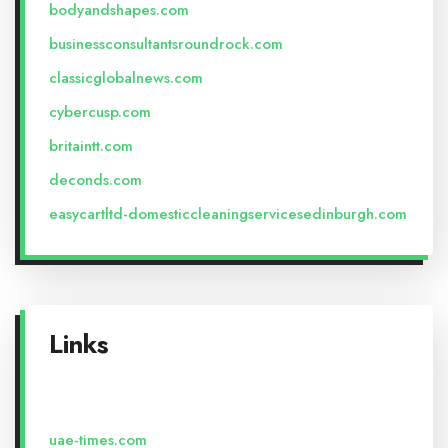
bodyandshapes.com
businessconsultantsroundrock.com
classicglobalnews.com
cybercusp.com
britaintt.com
deconds.com
easycartltd-domesticcleaningservicesedinburgh.com
Links
uae-times.com