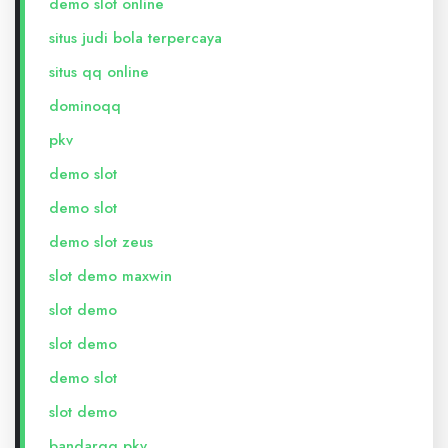
demo slot online
situs judi bola terpercaya
situs qq online
dominoqq
pkv
demo slot
demo slot
demo slot zeus
slot demo maxwin
slot demo
slot demo
demo slot
slot demo
bandarqq pkv