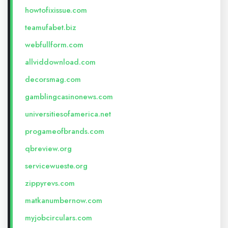
howtofixissue.com
teamufabet.biz
webfullform.com
allviddownload.com
decorsmag.com
gamblingcasinonews.com
universitiesofamerica.net
progameofbrands.com
qbreview.org
servicewueste.org
zippyrevs.com
matkanumbernow.com
myjobcirculars.com