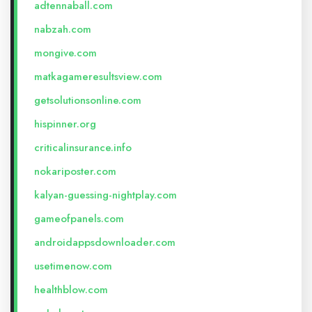
adtennaball.com
nabzah.com
mongive.com
matkagameresultsview.com
getsolutionsonline.com
hispinner.org
criticalinsurance.info
nokariposter.com
kalyan-guessing-nightplay.com
gameofpanels.com
androidappsdownloader.com
usetimenow.com
healthblow.com