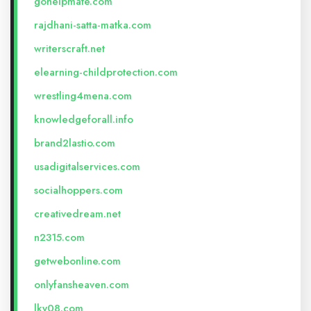
gohelpmate.com
rajdhani-satta-matka.com
writerscraft.net
elearning-childprotection.com
wrestling4mena.com
knowledgeforall.info
brand2lastio.com
usadigitalservices.com
socialhoppers.com
creativedream.net
n2315.com
getwebonline.com
onlyfansheaven.com
lky08.com