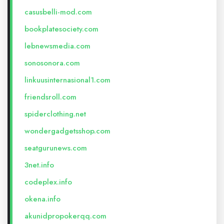
casusbelli-mod.com
bookplatesociety.com
lebnewsmedia.com
sonosonora.com
linkuusinternasional1.com
friendsroll.com
spiderclothing.net
wondergadgetsshop.com
seatgurunews.com
3net.info
codeplex.info
okena.info
akunidpropokerqq.com