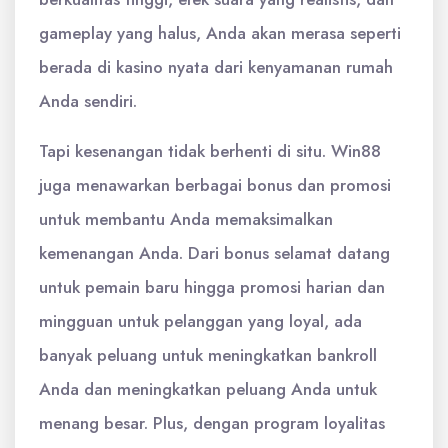
gameplay yang halus, Anda akan merasa seperti
berada di kasino nyata dari kenyamanan rumah
Anda sendiri.
Tapi kesenangan tidak berhenti di situ. Win88
juga menawarkan berbagai bonus dan promosi
untuk membantu Anda memaksimalkan
kemenangan Anda. Dari bonus selamat datang
untuk pemain baru hingga promosi harian dan
mingguan untuk pelanggan yang loyal, ada
banyak peluang untuk meningkatkan bankroll
Anda dan meningkatkan peluang Anda untuk
menang besar. Plus, dengan program loyalitas