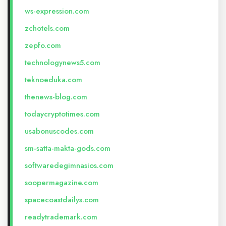
ws-expression.com
zchotels.com
zepfo.com
technologynews5.com
teknoeduka.com
thenews-blog.com
todaycryptotimes.com
usabonuscodes.com
sm-satta-makta-gods.com
softwaredegimnasios.com
soopermagazine.com
spacecoastdailys.com
readytrademark.com