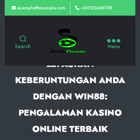
example@example.com
+00123456789
Slot
Gacor
Search
Menu
Malam
LEPASKAN
Ini
dari
KEBERUNTUNGAN ANDA
PG
DENGAN WIN88:
Soft,
Kemenangan
PENGALAMAN KASINO
Maxwin
Terbaik
ONLINE TERBAIK