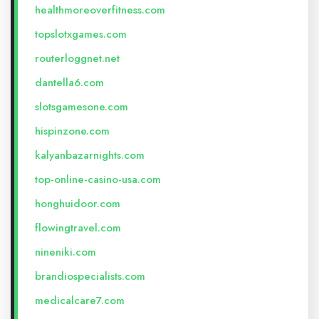
healthmoreoverfitness.com
topslotxgames.com
routerloggnet.net
dantella6.com
slotsgamesone.com
hispinzone.com
kalyanbazarnights.com
top-online-casino-usa.com
honghuidoor.com
flowingtravel.com
nineniki.com
brandiospecialists.com
medicalcare7.com