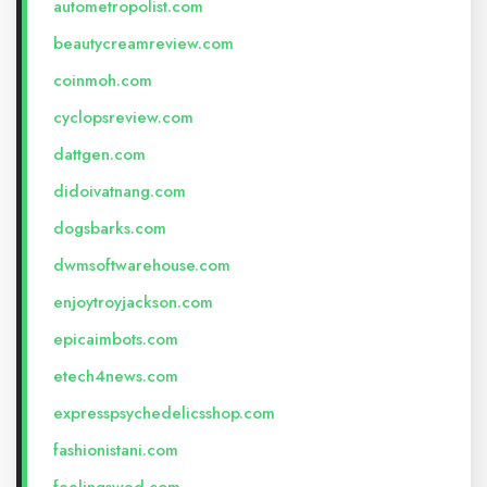
autometropolist.com
beautycreamreview.com
coinmoh.com
cyclopsreview.com
dattgen.com
didoivatnang.com
dogsbarks.com
dwmsoftwarehouse.com
enjoytroyjackson.com
epicaimbots.com
etech4news.com
expresspsychedelicsshop.com
fashionistani.com