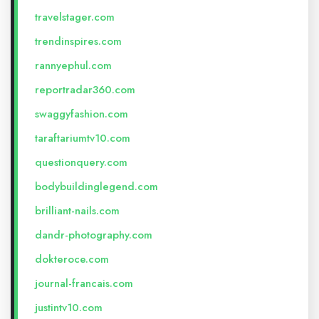
travelstager.com
trendinspires.com
rannyephul.com
reportradar360.com
swaggyfashion.com
taraftariumtv10.com
questionquery.com
bodybuildinglegend.com
brilliant-nails.com
dandr-photography.com
dokteroce.com
journal-francais.com
justintv10.com