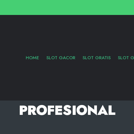
HOME
SLOT GACOR
SLOT GRATIS
SLOT 
MIND OF SADEWA7
KEHIDUPAN SEOR
PROFESIONAL