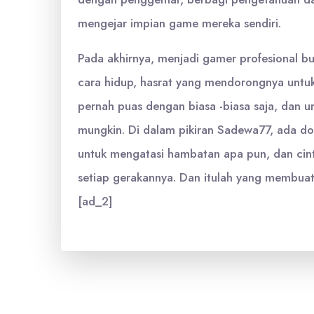
mengejar impian game mereka sendiri.
Pada akhirnya, menjadi gamer profesional b
cara hidup, hasrat yang mendorongnya untuk 
pernah puas dengan biasa -biasa saja, dan u
mungkin. Di dalam pikiran Sadewa77, ada dor
untuk mengatasi hambatan apa pun, dan ci
setiap gerakannya. Dan itulah yang membuatn
[ad_2]