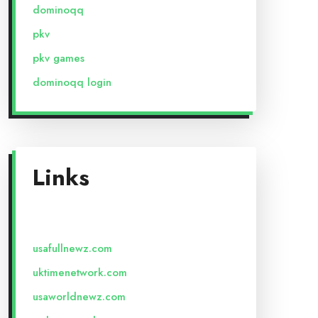
dominoqq
pkv
pkv games
dominoqq login
Links
usafullnewz.com
uktimenetwork.com
usaworldnewz.com