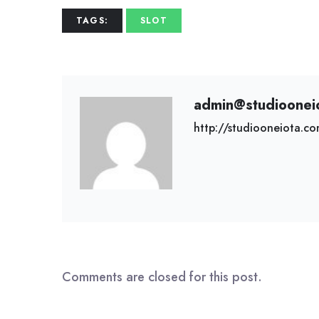
TAGS:
SLOT
admin@studioonei
http://studiooneiota.c
Comments are closed for this post.