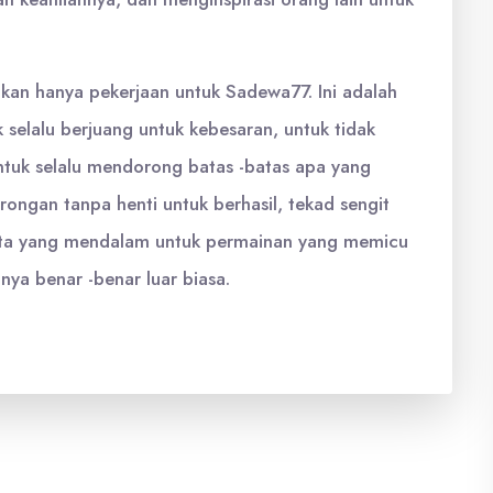
ukan hanya pekerjaan untuk Sadewa77. Ini adalah
selalu berjuang untuk kebesaran, untuk tidak
ntuk selalu mendorong batas -batas apa yang
ongan tanpa henti untuk berhasil, tekad sengit
nta yang mendalam untuk permainan yang memicu
ya benar -benar luar biasa.