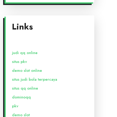
Links
judi qq online
situs pkv
demo slot online
situs judi bola terpercaya
situs qq online
dominoqq
pkv
demo slot