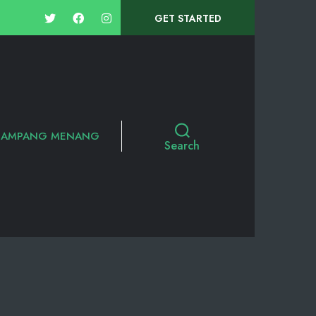
GET STARTED
GAMPANG MENANG
Search
7: PANDANGAN
ANG GAMER