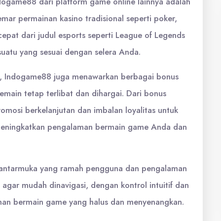
dogame88 dari platform game online lainnya adalah
r permainan kasino tradisional seperti poker,
 cepat dari judul esports seperti League of Legends
uatu yang sesuai dengan selera Anda.
as, Indogame88 juga menawarkan berbagai bonus
ain tetap terlibat dan dihargai. Dari bonus
omosi berkelanjutan dan imbalan loyalitas untuk
 meningkatkan pengalaman bermain game Anda dan
antarmuka yang ramah pengguna dan pengalaman
 agar mudah dinavigasi, dengan kontrol intuitif dan
man bermain game yang halus dan menyenangkan.