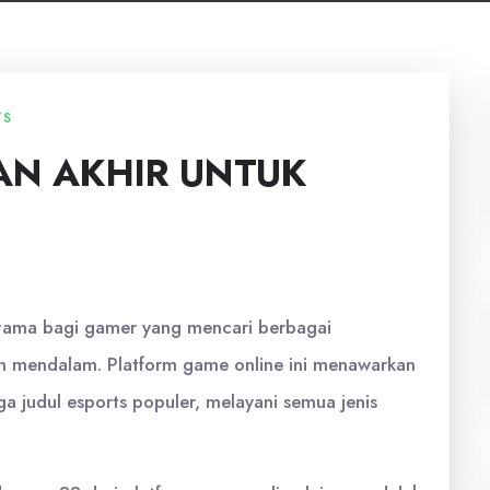
TS
AN AKHIR UNTUK
tama bagi gamer yang mencari berbagai
 mendalam. Platform game online ini menawarkan
ga judul esports populer, melayani semua jenis