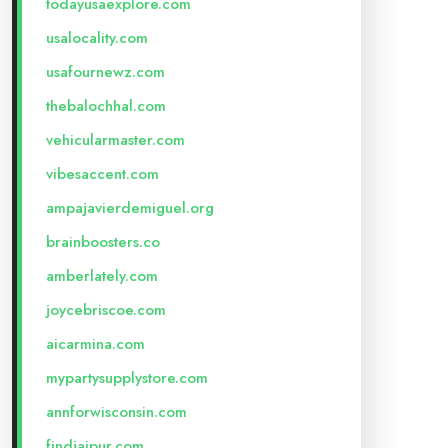
todayusaexplore.com
usalocality.com
usafournewz.com
thebalochhal.com
vehicularmaster.com
vibesaccent.com
ampajavierdemiguel.org
brainboosters.co
amberlately.com
joycebriscoe.com
aicarmina.com
mypartysupplystore.com
annforwisconsin.com
findjaipur.com