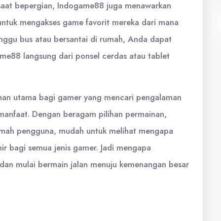
 saat bepergian, Indogame88 juga menawarkan
 untuk mengakses game favorit mereka dari mana
nggu bus atau bersantai di rumah, Anda dapat
88 langsung dari ponsel cerdas atau tablet
ihan utama bagi gamer yang mencari pengalaman
manfaat. Dengan beragam pilihan permainan,
amah pengguna, mudah untuk melihat mengapa
hir bagi semua jenis gamer. Jadi mengapa
 dan mulai bermain jalan menuju kemenangan besar