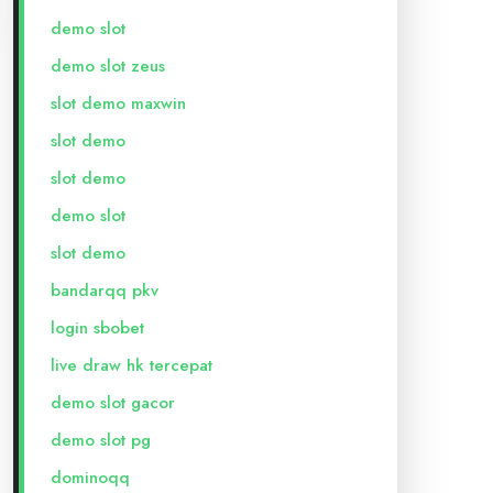
demo slot
demo slot zeus
slot demo maxwin
slot demo
slot demo
demo slot
slot demo
bandarqq pkv
login sbobet
live draw hk tercepat
demo slot gacor
demo slot pg
dominoqq