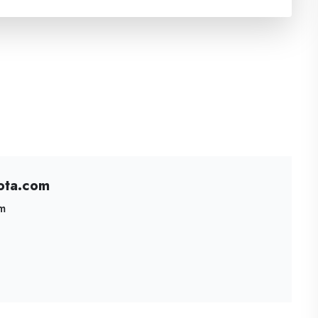
ota.com
om