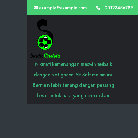
example@example.com
+00123456789
Slot
Gacor
Malam
Ini
dari
Nikmati kemenangan maxwin terbaik
PG
dengan slot gacor PG Soft malam ini.
Soft,
Bermain lebih tenang dengan peluang
INDOGAME88
Kemenangan
besar untuk hasil yang memuaskan.
Maxwin
Terbaik