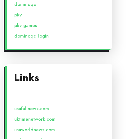
dominoqq
pkv
pkv games
dominoqq login
Links
usafullnewz.com
uktimenetwork.com
usaworldnewz.com