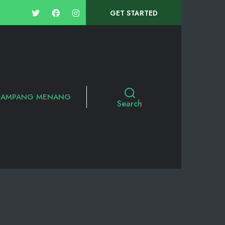
GET STARTED
GAMPANG MENANG
Search
UNTUK GAMER