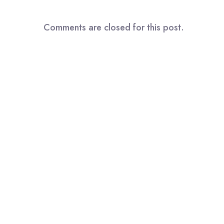
Comments are closed for this post.