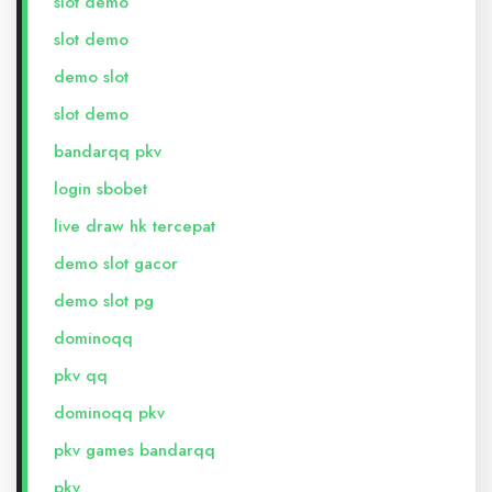
slot demo
slot demo
demo slot
slot demo
bandarqq pkv
login sbobet
live draw hk tercepat
demo slot gacor
demo slot pg
dominoqq
pkv qq
dominoqq pkv
pkv games bandarqq
pkv