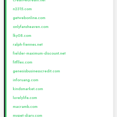
creativedream.net
n2315.com
getwebonline.com
onlyfansheaven.com
lky08.com
ralph-fiennes.net
fielder-maximum-discount.net
fitfllex.com
genesisbusinesscredit.com
inforuang.com
kindsmarket.com
luvelylife.com
macramb.com
mypet-diary.com