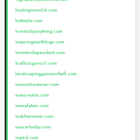
hostingnews24.com
hottstyle.com
howtodiyanything.com
inspiringearthlings.com
investindependent.com
kralbozguncu1.com
landscapinggainesvillefl.com
maisonhauturier.com
mascreator.com
menafahmi.com
mukhtarmeer.com
nascartoday.com
nqted.com