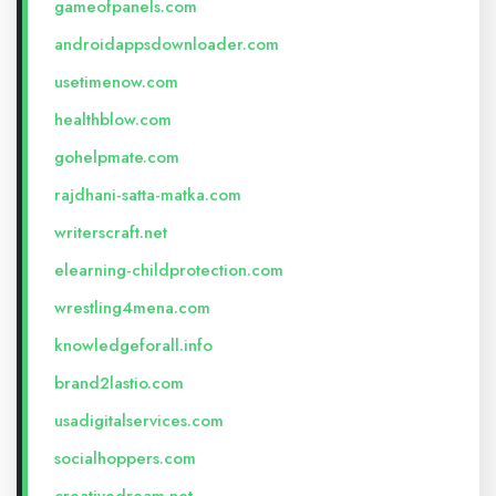
gameofpanels.com
androidappsdownloader.com
usetimenow.com
healthblow.com
gohelpmate.com
rajdhani-satta-matka.com
writerscraft.net
elearning-childprotection.com
wrestling4mena.com
knowledgeforall.info
brand2lastio.com
usadigitalservices.com
socialhoppers.com