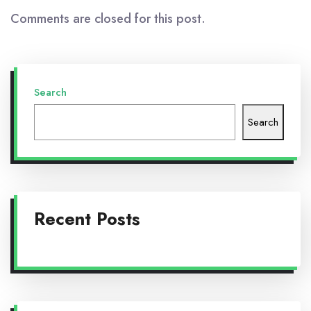
Comments are closed for this post.
Search
Search
Recent Posts