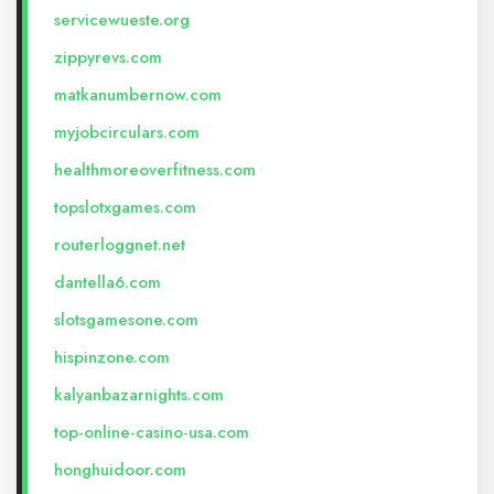
servicewueste.org
zippyrevs.com
matkanumbernow.com
myjobcirculars.com
healthmoreoverfitness.com
topslotxgames.com
routerloggnet.net
dantella6.com
slotsgamesone.com
hispinzone.com
kalyanbazarnights.com
top-online-casino-usa.com
honghuidoor.com