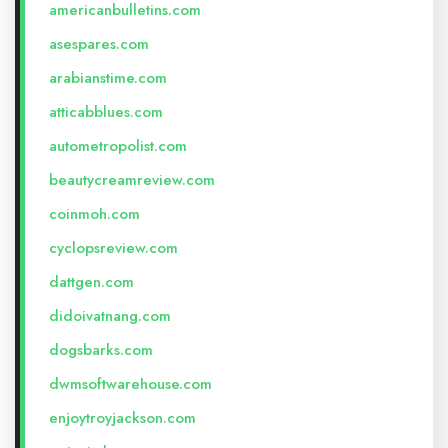
americanbulletins.com
asespares.com
arabianstime.com
atticabblues.com
autometropolist.com
beautycreamreview.com
coinmoh.com
cyclopsreview.com
dattgen.com
didoivatnang.com
dogsbarks.com
dwmsoftwarehouse.com
enjoytroyjackson.com