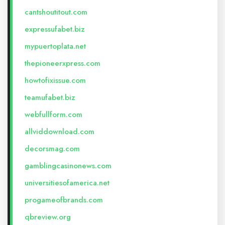
cantshoutitout.com
expressufabet.biz
mypuertoplata.net
thepioneerxpress.com
howtofixissue.com
teamufabet.biz
webfullform.com
allviddownload.com
decorsmag.com
gamblingcasinonews.com
universitiesofamerica.net
progameofbrands.com
qbreview.org