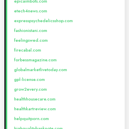
epicaimbots.com
etech4news.com
expresspsychedelicsshop.com
fashionistani.com
feelingswed.com
firecabal.com
forbessmagazine.com
globalmarketlivetoday.com
gpl-license.com
grow2every.com
healthhousecare.com
healthkartreview.com
helpquitporn.com
highqualitybanknote.com