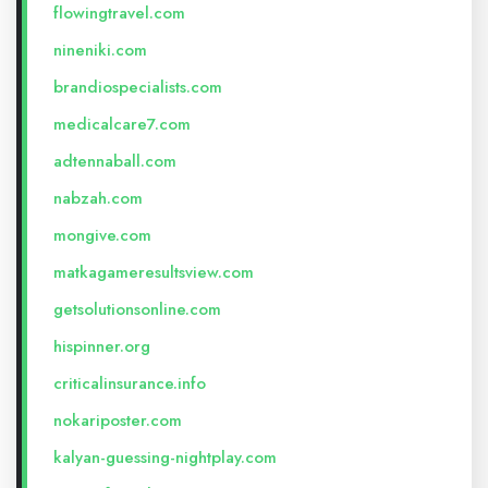
flowingtravel.com
nineniki.com
brandiospecialists.com
medicalcare7.com
adtennaball.com
nabzah.com
mongive.com
matkagameresultsview.com
getsolutionsonline.com
hispinner.org
criticalinsurance.info
nokariposter.com
kalyan-guessing-nightplay.com