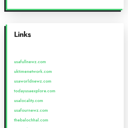
Links
usafullnewz.com
uktimenetwork.com
usaworldnewz.com
todayusaexplore.com
usalocality.com
usafournewz.com
thebalochhal.com