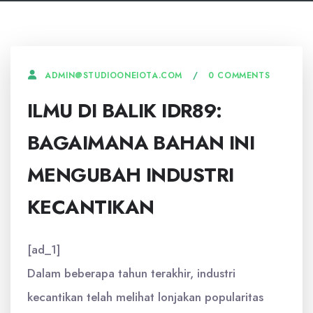
0 COMMENTS
ADMIN@STUDIOONEIOTA.COM
ILMU DI BALIK IDR89:
BAGAIMANA BAHAN INI
MENGUBAH INDUSTRI
KECANTIKAN
[ad_1]
Dalam beberapa tahun terakhir, industri
kecantikan telah melihat lonjakan popularitas