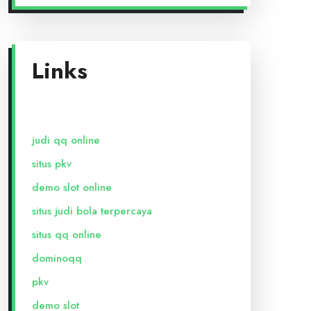
Links
judi qq online
situs pkv
demo slot online
situs judi bola terpercaya
situs qq online
dominoqq
pkv
demo slot