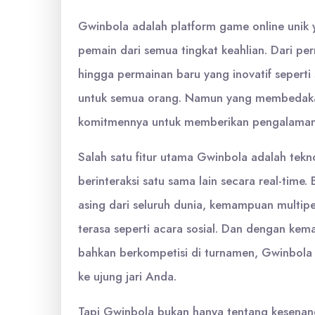
Gwinbola adalah platform game online uni
pemain dari semua tingkat keahlian. Dari per
hingga permainan baru yang inovatif seperti s
untuk semua orang. Namun yang membedakan
komitmennya untuk memberikan pengalaman 
Salah satu fitur utama Gwinbola adalah te
berinteraksi satu sama lain secara real-tim
asing dari seluruh dunia, kemampuan multi
terasa seperti acara sosial. Dan dengan k
bahkan berkompetisi di turnamen, Gwinbola 
ke ujung jari Anda.
Tapi Gwinbola bukan hanya tentang kesenan