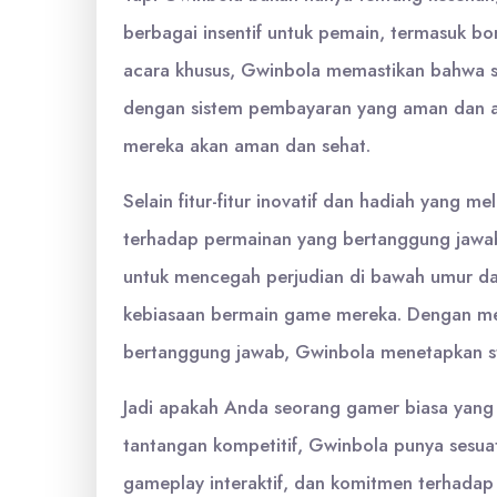
berbagai insentif untuk pemain, termasuk bo
acara khusus, Gwinbola memastikan bahwa s
dengan sistem pembayaran yang aman dan 
mereka akan aman dan sehat.
Selain fitur-fitur inovatif dan hadiah yang
terhadap permainan yang bertanggung jawab.
untuk mencegah perjudian di bawah umur d
kebiasaan bermain game mereka. Dengan me
bertanggung jawab, Gwinbola menetapkan sta
Jadi apakah Anda seorang gamer biasa yang 
tantangan kompetitif, Gwinbola punya sesua
gameplay interaktif, dan komitmen terhada