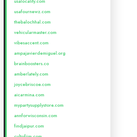
usalocality.com
usafournewz.com
thebalochhal.com
vehicularmaster.com
vibesaccent.com
ampajavierdemiguel.org
brainboosters.co
amberlately.com
joycebriscoe.com
aicarmina.com
mypartysupplystore.com
annforwisconsin.com
findjaipur.com
cultofjim.com