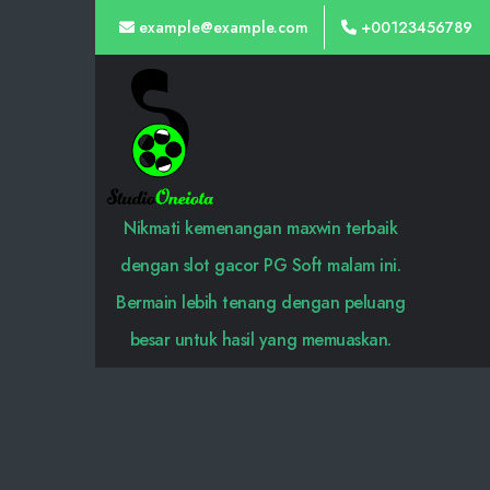
example@example.com
+00123456789
Slot
Gacor
Malam
Ini
dari
Nikmati kemenangan maxwin terbaik
PG
dengan slot gacor PG Soft malam ini.
GOLDWIN67
Soft,
Bermain lebih tenang dengan peluang
Kemenangan
besar untuk hasil yang memuaskan.
Maxwin
Terbaik