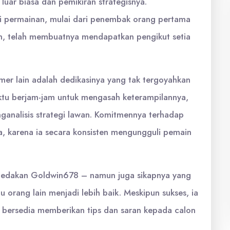
luar biasa dan pemikiran strategisnya.
 permainan, mulai dari penembak orang pertama
in, telah membuatnya mendapatkan pengikut setia
r lain adalah dedikasinya yang tak tergoyahkan
ktu berjam-jam untuk mengasah keterampilannya,
analisis strategi lawan. Komitmennya terhadap
a, karena ia secara konsisten mengungguli pemain
edakan Goldwin678 – namun juga sikapnya yang
orang lain menjadi lebih baik. Meskipun sukses, ia
u bersedia memberikan tips dan saran kepada calon