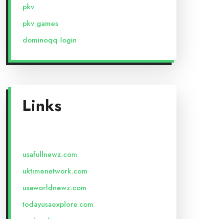
pkv
pkv games
dominoqq login
Links
usafullnewz.com
uktimenetwork.com
usaworldnewz.com
todayusaexplore.com