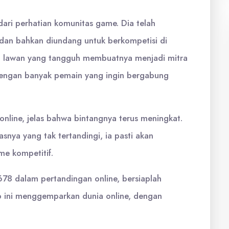
ari perhatian komunitas game. Dia telah
 dan bahkan diundang untuk berkompetisi di
ai lawan yang tangguh membuatnya menjadi mitra
 dengan banyak pemain yang ingin bergabung
nline, jelas bahwa bintangnya terus meningkat.
asnya yang tak tertandingi, ia pasti akan
e kompetitif.
78 dalam pertandingan online, bersiaplah
 ini menggemparkan dunia online, dengan