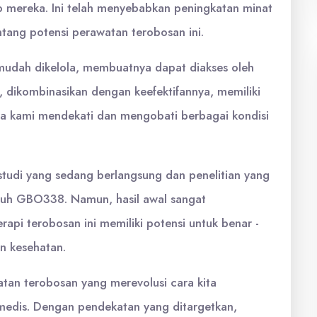
up mereka. Ini telah menyebabkan peningkatan minat
ang potensi perawatan terobosan ini.
mudah dikelola, membuatnya dapat diakses oleh
 dikombinasikan dengan keefektifannya, memiliki
ra kami mendekati dan mengobati berbagai kondisi
studi yang sedang berlangsung dan penelitian yang
nuh GBO338. Namun, hasil awal sangat
i terobosan ini memiliki potensi untuk benar -
n kesehatan.
an terobosan yang merevolusi cara kita
medis. Dengan pendekatan yang ditargetkan,