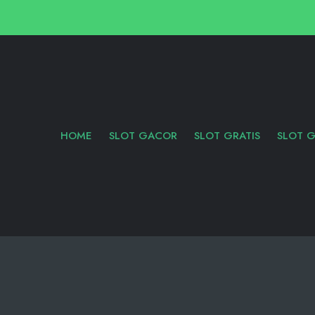
HOME
SLOT GACOR
SLOT GRATIS
SLOT 
A DEPAN ENERGI B