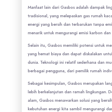
Manfaat lain dari Gasbos adalah dampak ling
tradisional, yang melepaskan gas rumah kac
energi yang bersih dan terbarukan tanpa emi
menarik untuk mengurangi emisi karbon dan 
Selain itu, Gasbos memiliki potensi untuk me
yang hemat biaya dan dapat diskalakan unt
dunia. Teknologi ini relatif sederhana dan 
berbagai pengguna, dari pemilik rumah individ
Sebagai kesimpulan, Gasbos merupakan lan
lebih berkelanjutan dan ramah lingkungan.
alam, Gasbos menawarkan solusi yang bersi
kebutuhan energi kita sambil mengurangi damp