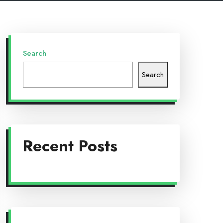
Search
Search
Recent Posts