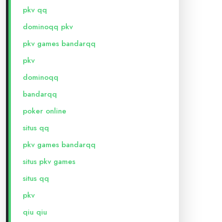
pkv qq
dominoqq pkv
pkv games bandarqq
pkv
dominoqq
bandarqq
poker online
situs qq
pkv games bandarqq
situs pkv games
situs qq
pkv
qiu qiu