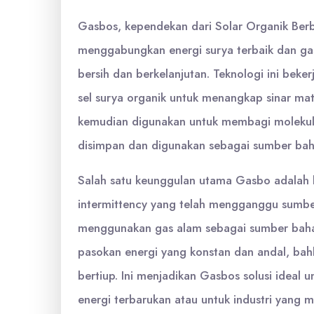
Gasbos, kependekan dari Solar Organik Berb
menggabungkan energi surya terbaik dan ga
bersih dan berkelanjutan. Teknologi ini be
sel surya organik untuk menangkap sinar mata
kemudian digunakan untuk membagi molekul 
disimpan dan digunakan sebagai sumber baha
Salah satu keunggulan utama Gasbo adalah
intermittency yang telah mengganggu sumber
menggunakan gas alam sebagai sumber bah
pasokan energi yang konstan dan andal, bahk
bertiup. Ini menjadikan Gasbos solusi ideal 
energi terbarukan atau untuk industri yang