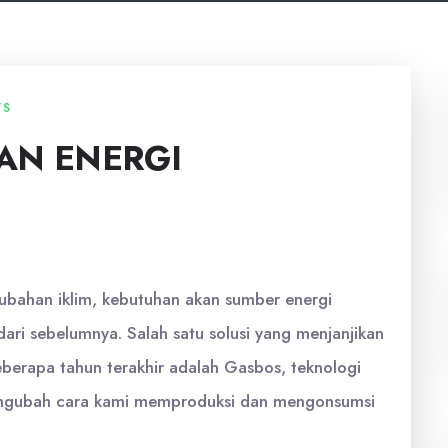
TS
AN ENERGI
rubahan iklim, kebutuhan akan sumber energi
dari sebelumnya. Salah satu solusi yang menjanjikan
berapa tahun terakhir adalah Gasbos, teknologi
mengubah cara kami memproduksi dan mengonsumsi