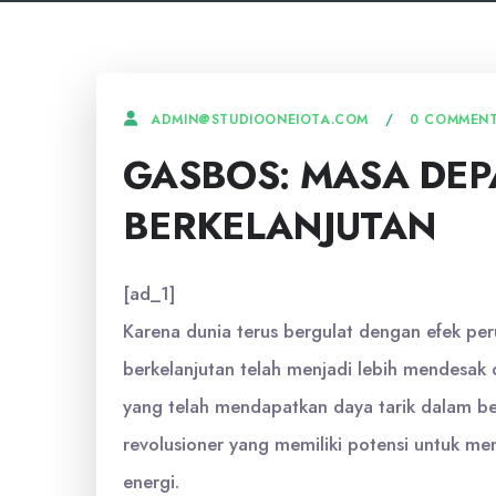
0 COMMEN
ADMIN@STUDIOONEIOTA.COM
GASBOS: MASA DEP
BERKELANJUTAN
[ad_1]
Karena dunia terus bergulat dengan efek pe
berkelanjutan telah menjadi lebih mendesak 
yang telah mendapatkan daya tarik dalam be
revolusioner yang memiliki potensi untuk 
energi.