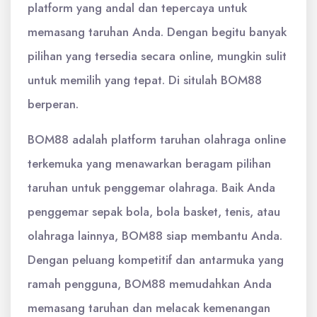
platform yang andal dan tepercaya untuk
memasang taruhan Anda. Dengan begitu banyak
pilihan yang tersedia secara online, mungkin sulit
untuk memilih yang tepat. Di situlah BOM88
berperan.
BOM88 adalah platform taruhan olahraga online
terkemuka yang menawarkan beragam pilihan
taruhan untuk penggemar olahraga. Baik Anda
penggemar sepak bola, bola basket, tenis, atau
olahraga lainnya, BOM88 siap membantu Anda.
Dengan peluang kompetitif dan antarmuka yang
ramah pengguna, BOM88 memudahkan Anda
memasang taruhan dan melacak kemenangan