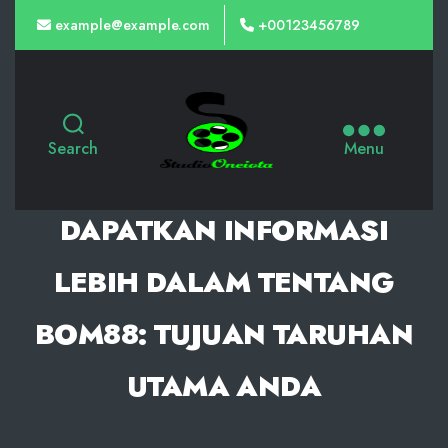
example@example.com
+00123456789
Slot
Gacor
Search
Menu
Malam
Ini
DAPATKAN INFORMASI
dari
PG
LEBIH DALAM TENTANG
Soft,
BOM88: TUJUAN TARUHAN
Kemenangan
Maxwin
UTAMA ANDA
Terbaik