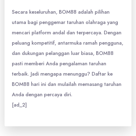
Secara keseluruhan, BOM88 adalah pilihan
utama bagi penggemar taruhan olahraga yang
mencari platform andal dan terpercaya. Dengan
peluang kompetitif, antarmuka ramah pengguna,
dan dukungan pelanggan luar biasa, BOM88
pasti memberi Anda pengalaman taruhan
terbaik. Jadi mengapa menunggu? Daftar ke
BOM88 hari ini dan mulailah memasang taruhan
Anda dengan percaya diri.
[ad_2]