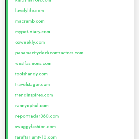
kindsmarket.com
luvelylife.com
macramb.com
mypet-diary.com
oxweekly.com
panamacitydeckcontractors.com
westfashions.com
toolshandy.com
travelstager.com
trendinspires.com
rannyephul.com
reportradar360.com
swaggyfashion.com
taraftariumtv10.com