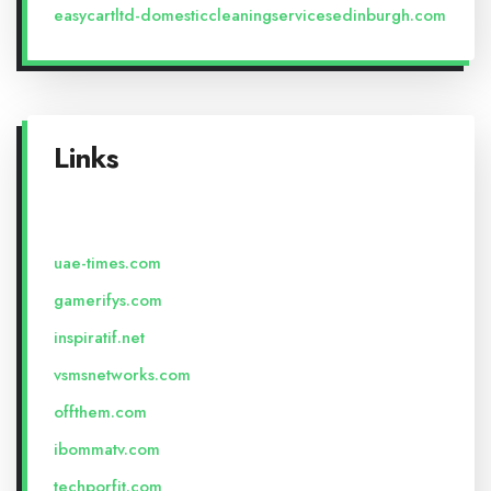
easycartltd-domesticcleaningservicesedinburgh.com
Links
uae-times.com
gamerifys.com
inspiratif.net
vsmsnetworks.com
offthem.com
ibommatv.com
techporfit.com