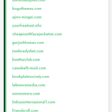
ohiohobbyplus.com
bogothemes.com
ajino-mingei.com
yourfreehost.info
cheapnorthfacejacketsm.com
gurjoshhomes.com
tombradydiet.com
bonthaiclub.com
casusbelli-mod.com
bookplatesociety.com
lebnewsmedia.com
sonosonora.com
linkuusinternasional1.com
friendsroll.com