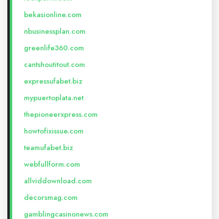
bekasionline.com
nbusinessplan.com
greenlife360.com
cantshoutitout.com
expressufabet.biz
mypuertoplata.net
thepioneerxpress.com
howtofixissue.com
teamufabet.biz
webfullform.com
allviddownload.com
decorsmag.com
gamblingcasinonews.com