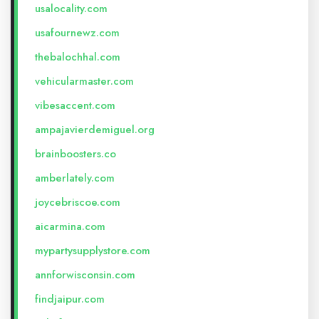
usalocality.com
usafournewz.com
thebalochhal.com
vehicularmaster.com
vibesaccent.com
ampajavierdemiguel.org
brainboosters.co
amberlately.com
joycebriscoe.com
aicarmina.com
mypartysupplystore.com
annforwisconsin.com
findjaipur.com