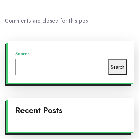
Comments are closed for this post.
Search
Search
Recent Posts