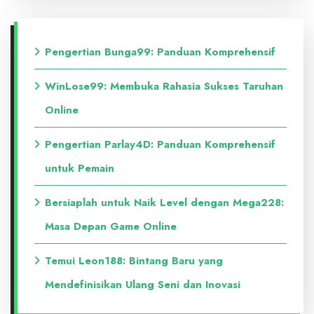
Pengertian Bunga99: Panduan Komprehensif
WinLose99: Membuka Rahasia Sukses Taruhan
Online
Pengertian Parlay4D: Panduan Komprehensif
untuk Pemain
Bersiaplah untuk Naik Level dengan Mega228:
Masa Depan Game Online
Temui Leon188: Bintang Baru yang
Mendefinisikan Ulang Seni dan Inovasi