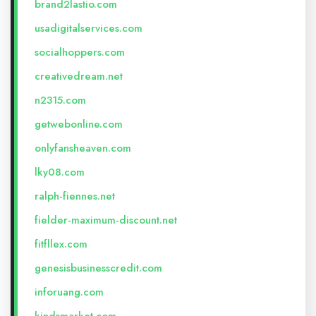
brand2lastio.com
usadigitalservices.com
socialhoppers.com
creativedream.net
n2315.com
getwebonline.com
onlyfansheaven.com
lky08.com
ralph-fiennes.net
fielder-maximum-discount.net
fitfllex.com
genesisbusinesscredit.com
inforuang.com