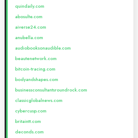
quindaily.com
abosulte.com
aiverse24.com
anubella.com
audiobooksonaudible.com
beautenetwork.com
bitcoin-tracing.com
bodyandshapes.com
businessconsultantsroundrock.com
classicglobalnews.com
cybercusp.com
britaintt.com
deconds.com