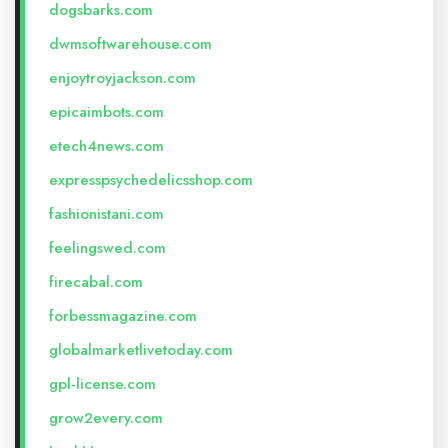
dogsbarks.com
dwmsoftwarehouse.com
enjoytroyjackson.com
epicaimbots.com
etech4news.com
expresspsychedelicsshop.com
fashionistani.com
feelingswed.com
firecabal.com
forbessmagazine.com
globalmarketlivetoday.com
gpl-license.com
grow2every.com