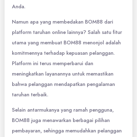
Anda.
Namun apa yang membedakan BOM88 dari
platform taruhan online lainnya? Salah satu fitur
utama yang membuat BOM88 menonjol adalah
komitmennya terhadap kepuasan pelanggan.
Platform ini terus memperbarui dan
meningkatkan layanannya untuk memastikan
bahwa pelanggan mendapatkan pengalaman
taruhan terbaik.
Selain antarmukanya yang ramah pengguna,
BOM88 juga menawarkan berbagai pilihan
pembayaran, sehingga memudahkan pelanggan