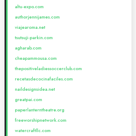
altu-expo.com
authorjennijames.com
viajearoma.net
tsutsuji-parkin.com
agharab.com
cheapammousa.com
thepositiveladiessoccerclub.com
recetasdecocinafaciles.com
naildesignsidea.net
greatpai.com
paperlanterntheatre.org
freeworshipnetwork.com
watercraftllc.com