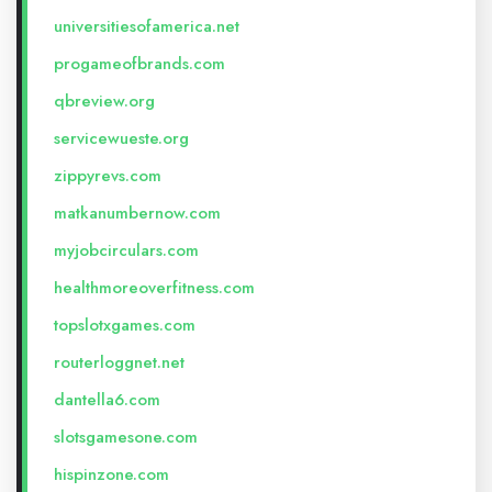
universitiesofamerica.net
progameofbrands.com
qbreview.org
servicewueste.org
zippyrevs.com
matkanumbernow.com
myjobcirculars.com
healthmoreoverfitness.com
topslotxgames.com
routerloggnet.net
dantella6.com
slotsgamesone.com
hispinzone.com