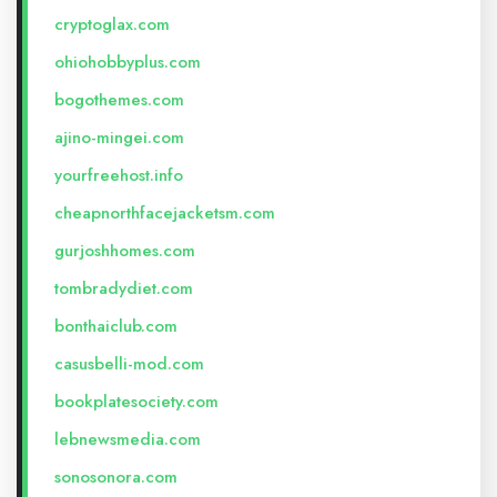
cryptoglax.com
ohiohobbyplus.com
bogothemes.com
ajino-mingei.com
yourfreehost.info
cheapnorthfacejacketsm.com
gurjoshhomes.com
tombradydiet.com
bonthaiclub.com
casusbelli-mod.com
bookplatesociety.com
lebnewsmedia.com
sonosonora.com