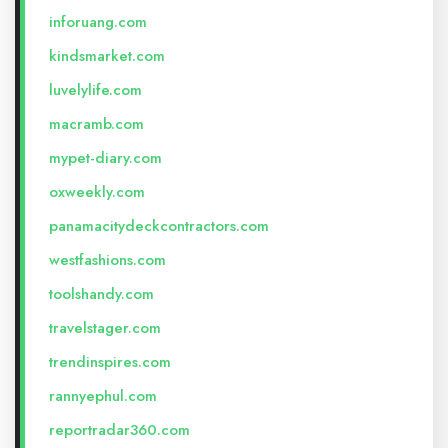
inforuang.com
kindsmarket.com
luvelylife.com
macramb.com
mypet-diary.com
oxweekly.com
panamacitydeckcontractors.com
westfashions.com
toolshandy.com
travelstager.com
trendinspires.com
rannyephul.com
reportradar360.com