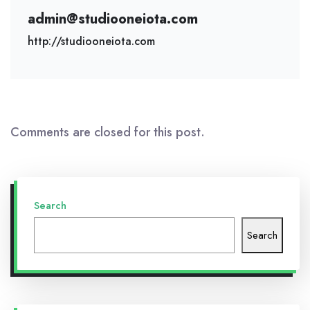
admin@studiooneiota.com
http://studiooneiota.com
Comments are closed for this post.
Search
Search