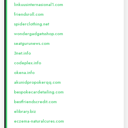
linkuusinternasional1.com
friendsroll.com
spiderclothing.net
wondergadgetsshop.com
seatgurunews.com
3net.info
codeplex.info
okena.info
akunidpropokerqq.com
bespokecardetailing.com
bestfriendscredit.com
elibrary.biz
eczema-naturalcures.com