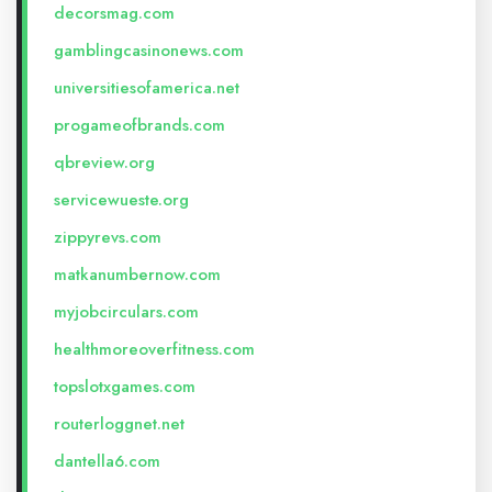
decorsmag.com
gamblingcasinonews.com
universitiesofamerica.net
progameofbrands.com
qbreview.org
servicewueste.org
zippyrevs.com
matkanumbernow.com
myjobcirculars.com
healthmoreoverfitness.com
topslotxgames.com
routerloggnet.net
dantella6.com