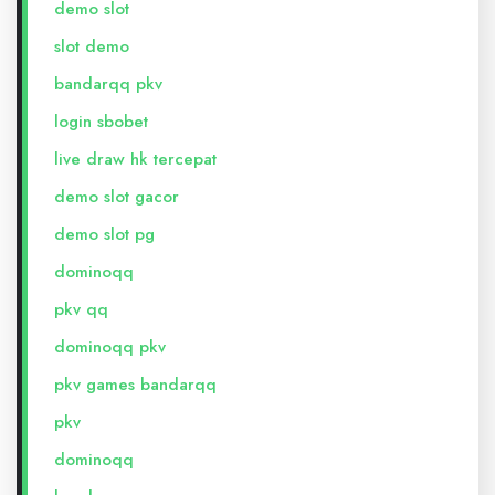
demo slot
slot demo
bandarqq pkv
login sbobet
live draw hk tercepat
demo slot gacor
demo slot pg
dominoqq
pkv qq
dominoqq pkv
pkv games bandarqq
pkv
dominoqq