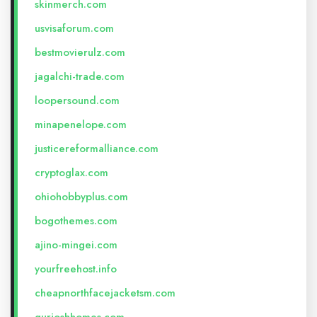
skinmerch.com
usvisaforum.com
bestmovierulz.com
jagalchi-trade.com
loopersound.com
minapenelope.com
justicereformalliance.com
cryptoglax.com
ohiohobbyplus.com
bogothemes.com
ajino-mingei.com
yourfreehost.info
cheapnorthfacejacketsm.com