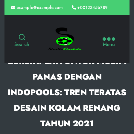
example@example.com
+00123456789
Slot
Gacor
Search
Menu
Malam
BERSIAPLAH UNTUK MUSIM
Ini
dari
PANAS DENGAN
PG
INDOPOOLS: TREN TERATAS
Soft,
Kemenangan
DESAIN KOLAM RENANG
Maxwin
Terbaik
TAHUN 2021