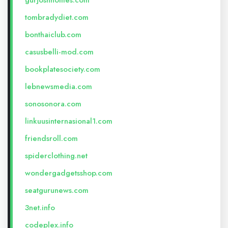
gurjoshhomes.com
tombradydiet.com
bonthaiclub.com
casusbelli-mod.com
bookplatesociety.com
lebnewsmedia.com
sonosonora.com
linkuusinternasional1.com
friendsroll.com
spiderclothing.net
wondergadgetsshop.com
seatgurunews.com
3net.info
codeplex.info