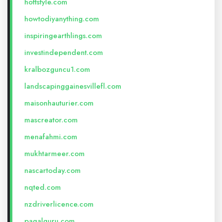
hottstyle.com
howtodiyanything.com
inspiringearthlings.com
investindependent.com
kralbozguncu1.com
landscapinggainesvillefl.com
maisonhauturier.com
mascreator.com
menafahmi.com
mukhtarmeer.com
nascartoday.com
nqted.com
nzdriverlicence.com
pagalguru.com