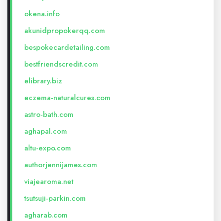
okena.info
akunidpropokerqq.com
bespokecardetailing.com
bestfriendscredit.com
elibrary.biz
eczema-naturalcures.com
astro-bath.com
aghapal.com
altu-expo.com
authorjennijames.com
viajearoma.net
tsutsuji-parkin.com
agharab.com