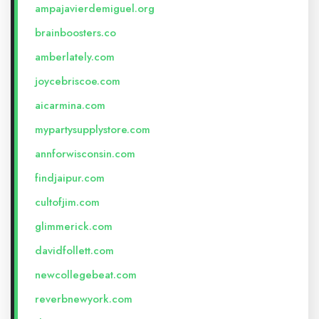
ampajavierdemiguel.org
brainboosters.co
amberlately.com
joycebriscoe.com
aicarmina.com
mypartysupplystore.com
annforwisconsin.com
findjaipur.com
cultofjim.com
glimmerick.com
davidfollett.com
newcollegebeat.com
reverbnewyork.com