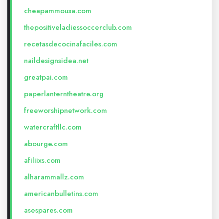
cheapammousa.com
thepositiveladiessoccerclub.com
recetasdecocinafaciles.com
naildesignsidea.net
greatpai.com
paperlanterntheatre.org
freeworshipnetwork.com
watercraftllc.com
abourge.com
afiliixs.com
alharammallz.com
americanbulletins.com
asespares.com